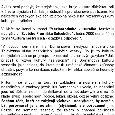
Avšak není pochyb, že stejně tak, jako hraje kultura důležitou roli
v životě slyšících lidí, tak je důležitá i pro sluchově postižené. Na
některých vysokých školách již probíhá několik let rozsáhlý výzkum
kultury neslyšících.
V Nitře se konal v rámci
"Mezinárodního kulturního festivalu
neslyšících Svatého Františka Saleského"
v lednu 2000 seminář na
téma
"Kultura neslyšících - otázky a odpovědi".
"V úvodu semináře Iris Domancová, neslyšící moderátorka
Televizního klubu neslyšících, položila otázky: Co je to kultura
neslyšících, Jak se projevuje, Jak souvisí se znakovým jazykem? Jak
přispět k rozvoji kultury neslyšících? Iris Domancová kulturu
vymezila jako oblast, do které patří umělecká činnost, způsoby
chování, jazyk a komunikace, náboženství, etika, společné hodnoty
a zkušenosti.
Přítomní se shodli na tom, že základem a nositelem kultury
neslyšících je znakový jazyk. Iris Domancová uvedla, že neslyšící
jsou od dětství nuceni identifikovat se s požadavky, které na ně
klade slyšící společnost (rodiče, lékaři, škola), což je velmi obtížné.
Snahou těch, kteří se zabývají výchovou neslyšících, by nemělo
být porovnávat je s ostatními (slyšícími), ale porozumět jim.
Později na semináři zaznělo, že zájem o chápání odlišnosti
neslyšících a snaha porozumět jejich jazyku často schází v řadách