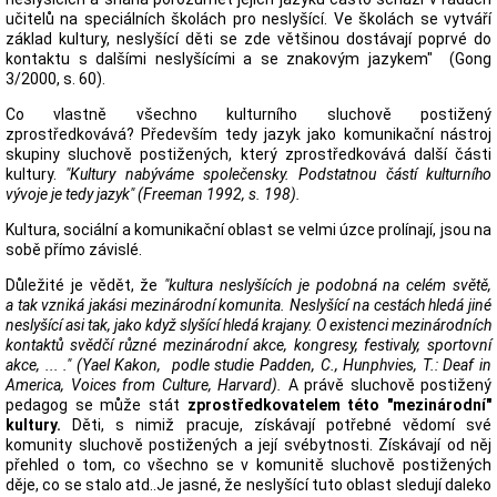
učitelů na speciálních školách pro neslyšící. Ve školách se vytváří
základ kultury, neslyšící děti se zde většinou dostávají poprvé do
kontaktu s dalšími neslyšícími a se znakovým jazykem" (Gong
3/2000, s. 60).
Co vlastně všechno kulturního sluchově postižený
zprostředkovává? Především tedy jazyk jako komunikační nástroj
skupiny sluchově postižených, který zprostředkovává další části
kultury.
"Kultury nabýváme společensky. Podstatnou částí kulturního
vývoje je tedy jazyk" (Freeman 1992, s. 198).
Kultura, sociální a komunikační oblast se velmi úzce prolínají, jsou na
sobě přímo závislé.
Důležité je vědět, že
"kultura neslyšících je podobná na celém světě,
a tak vzniká jakási mezinárodní komunita. Neslyšící na cestách hledá jiné
neslyšící asi tak, jako když slyšící hledá krajany. O existenci mezinárodních
kontaktů svědčí různé mezinárodní akce, kongresy, festivaly, sportovní
akce, ... ." (Yael Kakon, podle studie Padden, C., Hunphvies, T.: Deaf in
America, Voices from Culture, Harvard).
A právě sluchově postižený
pedagog se může stát
zprostředkovatelem této "mezinárodní"
kultury.
Děti, s nimiž pracuje, získávají potřebné vědomí své
komunity sluchově postižených a její svébytnosti. Získávají od něj
přehled o tom, co všechno se v komunitě sluchově postižených
děje, co se stalo atd..Je jasné, že neslyšící tuto oblast sledují daleko