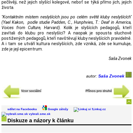
pečlivěji, než jejich slyšící kolegové, neboť se týká přímo jich, jejich
života.
"Kontaktním místem neslyšících jsou po celém světě kluby neslyšících"
(Yael Kakon, podle studie Padden, C., Hunphvies, T.: Deaf in America,
Voices from Culture, Harvard).
Kolik je slyšících pedagogů, kteří
zavítali do klubu pro neslyšící? A naopak je spousta sluchově
postižených pedagogů, kteří navštěvují kluby neslyšících pravidelně.
A i tam se utváří kultura neslyšících, zde vzniká, zde se kumuluje,
zde je její epicentrum.
Saša Zvonek
autor:
Saša Zvonek
Vzor sociální
Přínos pro druhé
sdílet na Facebooku
Google záložy
Linkuj.cz
vybrali.sme.sk
Diskuze a názory k článku