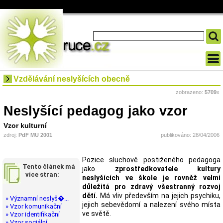
Vzdělávání neslyšících obecně
zobrazeno:
5709
x
Neslyšící pedagog jako vzor
Vzor kulturní
zdroj:
PdF MU 2001
publikováno: 28/04/2006
Pozice sluchově postiženého pedagoga
Tento článek má
jako
zprostředkovatele kultury
více stran:
neslyšících ve škole je rovněž velmi
důležitá pro zdravý všestranný rozvoj
dětí.
Má vliv především na jejich psychiku,
» Významní neslyš�...
jejich sebevědomí a nalezení svého místa
» Vzor komunikační
ve světě.
» Vzor identifikační
» Vzor sociální