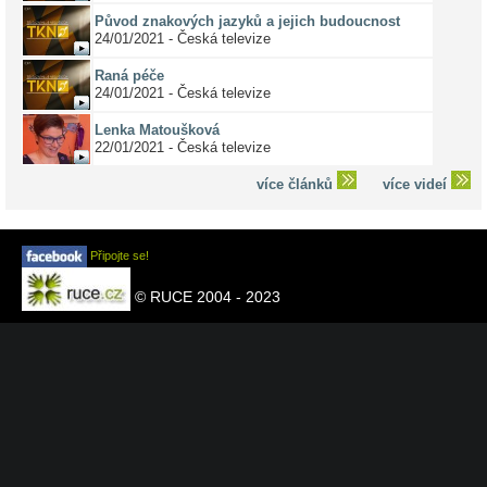
Původ znakových jazyků a jejich budoucnost
24/01/2021 - Česká televize
Raná péče
24/01/2021 - Česká televize
Lenka Matoušková
22/01/2021 - Česká televize
více článků
více videí
Připojte se!
© RUCE 2004 - 2023