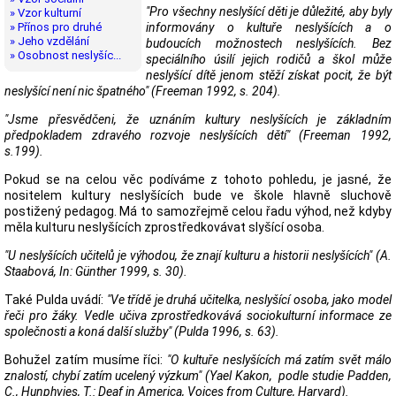
"Pro všechny neslyšící děti je důležité, aby byly
» Vzor kulturní
» Přínos pro druhé
informovány o kultuře neslyšících a o
» Jeho vzdělání
budoucích možnostech neslyšících. Bez
» Osobnost neslyšíc...
speciálního úsilí jejich rodičů a škol může
neslyšící dítě jenom stěží získat pocit, že být
neslyšící není nic špatného" (Freeman 1992, s. 204).
"Jsme přesvědčeni, že uznáním kultury neslyšících je základním
předpokladem zdravého rozvoje neslyšících dětí" (Freeman 1992,
s.199).
Pokud se na celou věc podíváme z tohoto pohledu, je jasné, že
nositelem kultury neslyšících bude ve škole hlavně sluchově
postižený pedagog. Má to samozřejmě celou řadu výhod, než kdyby
měla kulturu neslyšících zprostředkovávat slyšící osoba.
"U neslyšících učitelů je výhodou, že znají kulturu a historii neslyšících" (A.
Staabová, In: Günther 1999, s. 30).
Také Pulda uvádí:
"Ve třídě je druhá učitelka, neslyšící osoba, jako model
řeči pro žáky. Vedle učiva zprostředkovává sociokulturní informace ze
společnosti a koná další služby" (Pulda 1996, s. 63).
Bohužel zatím musíme říci:
"O kultuře neslyšících má zatím svět málo
znalostí, chybí zatím ucelený výzkum" (Yael Kakon, podle studie Padden,
C., Hunphvies, T.: Deaf in America, Voices from Culture, Harvard).