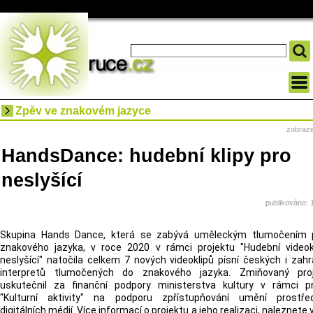
Zpěv ve znakovém jazyce
zobraz
HandsDance: hudební klipy pro
neslyšící
publikováno: 
Skupina Hands Dance, která se zabývá uměleckým tlumočením p
znakového jazyka, v roce 2020 v rámci projektu "Hudební videok
neslyšící" natočila celkem 7 nových videoklipů písní českých i zahr
interpretů tlumočených do znakového jazyka. Zmiňovaný pro
uskutečnil za finanční podpory ministerstva kultury v rámci 
"Kulturní aktivity" na podporu zpřístupňování umění prostřed
digitálních médií. Více informací o projektu a jeho realizaci, naleznete 