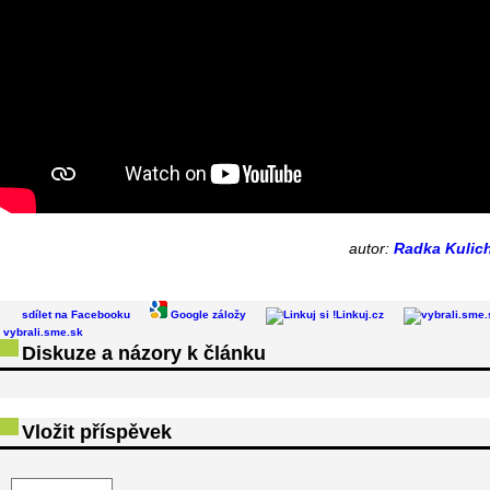
autor:
Radka Kulic
sdílet na Facebooku
Google záložy
Linkuj.cz
vybrali.sme.sk
Diskuze a názory k článku
Vložit příspěvek