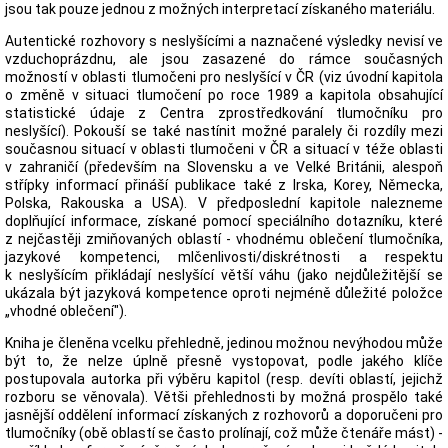
jsou tak pouze jednou z možných interpretací získaného materiálu.
Autentické rozhovory s neslyšícími a naznačené výsledky nevisí ve
vzduchoprázdnu, ale jsou zasazené do rámce současných
možností v oblasti tlumočeni pro neslyšící v ČR (viz úvodní kapitola
o změně v situaci tlumočení po roce 1989 a kapitola obsahující
statistické údaje z Centra zprostředkování tlumočníku pro
neslyšící). Pokouší se také nastínit možné paralely či rozdíly mezi
současnou situací v oblasti tlumočeni v ČR a situací v téže oblasti
v zahraničí (především na Slovensku a ve Velké Británii, alespoň
střípky informací přináší publikace také z Irska, Korey, Německa,
Polska, Rakouska a USA). V předposlední kapitole nalezneme
doplňující informace, získané pomocí speciálního dotazníku, které
z nejčastěji zmiňovaných oblastí - vhodnému oblečení tlumočníka,
jazykové kompetenci, mlčenlivosti/diskrétnosti a respektu
k neslyšícím přikládají neslyšící větší váhu (jako nejdůležitější se
ukázala být jazyková kompetence oproti nejméně důležité položce
„vhodné oblečení").
Kniha je členěna vcelku přehledně, jedinou možnou nevýhodou může
být to, že nelze úplně přesně vystopovat, podle jakého klíče
postupovala autorka při výběru kapitol (resp. devíti oblastí, jejichž
rozboru se věnovala). Větši přehlednosti by možná prospělo také
jasnější oddělení informací získaných z rozhovorů a doporučeni pro
tlumočníky (obě oblastí se často prolínají, což může čtenáře mást) -