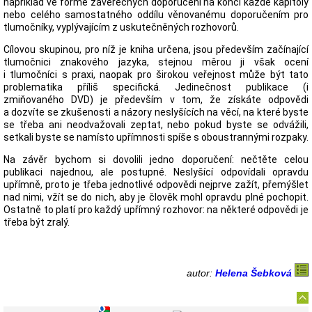
například ve formě závěrečných doporučení na konci každé kapitoly
nebo celého samostatného oddílu věnovanému doporučením pro
tlumočníky, vyplývajícím z uskutečněných rozhovorů.
Cílovou skupinou, pro níž je kniha určena, jsou především začínající
tlumočnici znakového jazyka, stejnou měrou ji však ocení
i tlumočníci s praxi, naopak pro širokou veřejnost může být tato
problematika příliš specifická. Jedinečnost publikace (i
zmiňovaného DVD) je především v tom, že získáte odpovědi
a dozvíte se zkušenosti a názory neslyšících na věcí, na které byste
se třeba ani neodvažovali zeptat, nebo pokud byste se odvážili,
setkali byste se namísto upřímnosti spíše s oboustrannými rozpaky.
Na závěr bychom si dovolili jedno doporučení: nečtěte celou
publikaci najednou, ale postupné. Neslyšící odpovídali opravdu
upřímně, proto je třeba jednotlivé odpovědi nejprve zažít, přemýšlet
nad nimi, vžít se do nich, aby je člověk mohl opravdu plné pochopit.
Ostatně to platí pro každý upřímný rozhovor: na některé odpovědi je
třeba být zralý.
autor:
Helena Šebková