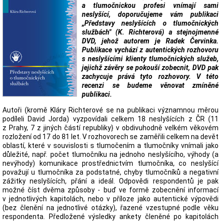
a tlumočnickou profesi vnímají sami
neslyšící, doporučujeme vám publikaci
„Představy neslyšících o tlumočnických
službách" (K. Richterová) a stejnojmenné
DVD, jehož autorem je Radek Červinka.
Publikace vychází z autentických rozhovoru
s neslyšícími klienty tlumočnických služeb,
jejichž závěry se pokouší zobecnit, DVD pak
zachycuje prává tyto rozhovory. V této
recenzi se budeme věnovat zmíněné
publikaci.
Autoři (kromě Kláry Richterové se na publikaci významnou měrou
podíleli David Jorda) vyzpovídali celkem 18 neslyšících z ČR (11
z Prahy, 7 z jiných částí republiky} v obdivuhodně velkém věkovém
rozložení od 17 do 81 let. V rozhovorech se zaměřili celkem na devět
oblastí, které v souvislosti s tlumočením a tlumočníky vnímali jako
důležité, např. počet tlumočníku na jednoho neslyšícího, výhody (a
nevýhody) komunikace prostřednictvím tlumočníka, co neslyšící
považují u tlumočníka za podstatné, chyby tlumočníků a negativní
zážitky neslyšících, přání a ideál. Odpovědi respondentů je pak
možné číst dvěma způsoby - buď ve formě zobecnění informací
v jednotlivých kapitolách, nebo v příloze jako autentické výpovědi
(bez členění na jednotlivé otázky), řazené vzestupné podle věku
respondenta. Předložené výsledky ankety členěné po kapitolách