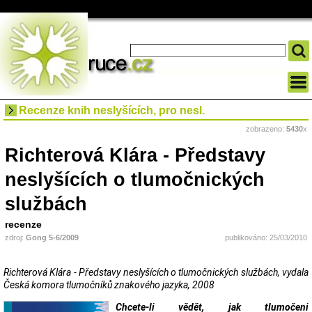
Recenze knih neslyšících, pro nesl.
zobrazeno:
5430
x
Richterová Klára - Představy
neslyšících o tlumočnických
službách
recenze
zdroj:
Gong 5-6/2009
publikováno: 25/03/2010
Richterová Klára - Představy neslyšících o tlumočnických službách, vydala
Česká komora tlumočníků znakového jazyka, 2008
Chcete-li vědět, jak tlumočeni