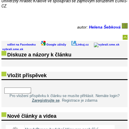
Univerzity Hradec Králové ve spolupráci se zájmovým sdružením EUNIS-
CZ.
autor:
Helena Šebková
sdílet na Facebooku
Google záložy
Linkuj.cz
vybrali.sme.sk
Diskuze a názory k článku
Vložit příspěvek
Pro vložení příspěvku k článku se musíte přihlásit. Nemáte login?
Zaregistrujte se
. Registrace je zdarma
Nové články a videa