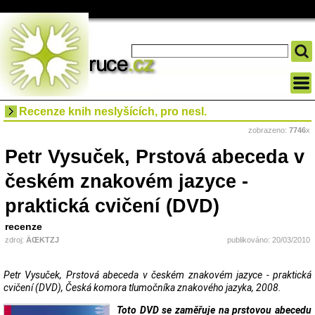
Recenze knih neslyšících, pro nesl.
zobrazeno:
7746
x
Petr Vysuček, Prstová abeceda v
českém znakovém jazyce -
praktická cvičení (DVD)
recenze
zdroj:
ÄŒKTZJ
publikováno: 20/03/2010
Petr Vysuček, Prstová abeceda v českém znakovém jazyce - praktická
cvičení (DVD), Česká komora tlumočníka znakového jazyka, 2008.
Toto DVD se zaměřuje na prstovou abecedu