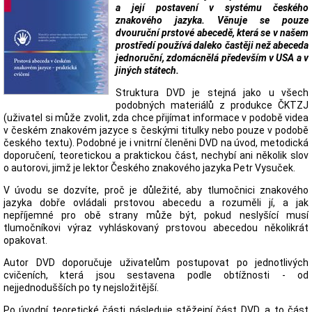
a její postavení v systému českého
znakového jazyka. Věnuje se pouze
dvouruční prstové abecedě, která se v našem
prostředí používá daleko častěji než abeceda
jednoruční, zdomácnělá především v USA a v
jiných státech.
Struktura DVD je stejná jako u všech
podobných materiálů z produkce ČKTZJ
(uživatel si může zvolit, zda chce přijímat informace v podobě videa
v českém znakovém jazyce s českými titulky nebo pouze v podobě
českého textu). Podobné je i vnitrní členěni DVD na úvod, metodická
doporučení, teoretickou a praktickou část, nechybí ani několik slov
o autorovi, jimž je lektor Českého znakového jazyka Petr Vysuček.
V úvodu se dozvíte, proč je důležité, aby tlumočnici znakového
jazyka dobře ovládali prstovou abecedu a rozuměli jí, a jak
nepříjemné pro obě strany může být, pokud neslyšící musí
tlumočníkovi výraz vyhláskovaný prstovou abecedou několikrát
opakovat.
Autor DVD doporučuje uživatelům postupovat po jednotlivých
cvičeních, která jsou sestavena podle obtížnosti - od
nejjednodušších po ty nejsložitější.
Po úvodní teoretické části následuje stěžejní část DVD, a to část