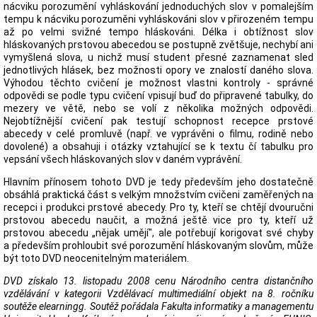
nácviku porozumění vyhláskování jednoduchých slov v pomalejším
tempu k nácviku porozuměni vyhláskováni slov v přirozeném tempu
až po velmi svižné tempo hláskováni. Délka i obtížnost slov
hláskovaných prstovou abecedou se postupně zvětšuje, nechybí ani
vymyšlená slova, u nichž musí student přesné zaznamenat sled
jednotlivých hlásek, bez možnosti opory ve znalostí daného slova.
Výhodou těchto cvičení je možnost vlastni kontroly - správné
odpovědi se podle typu cvičení vpisují buď do připravené tabulky, do
mezery ve větě, nebo se volí z několika možných odpovědi.
Nejobtížnější cvičení pak testují schopnost recepce prstové
abecedy v celé promluvě (např. ve vyprávěni o filmu, rodině nebo
dovolené) a obsahuji i otázky vztahující se k textu čí tabulku pro
vepsání všech hláskovaných slov v daném vyprávění.
Hlavním přínosem tohoto DVD je tedy především jeho dostatečně
obsáhlá praktická část s velkým množstvím cvičeni zaměřených na
recepci i produkci prstové abecedy. Pro ty, kteří se chtějí dvouručni
prstovou abecedu naučit, a možná ještě vice pro ty, kteří už
prstovou abecedu „nějak umějí", ale potřebují korigovat své chyby
a především prohloubit své porozumění hláskovaným slovům, může
být toto DVD neocenitelným materiálem.
DVD získalo 13. listopadu 2008 cenu Národního centra distančního
vzdělávání v kategorii Vzdělávací multimediální objekt na 8. ročníku
soutěže elearningg. Soutěž pořádala Fakulta informatiky a managementu