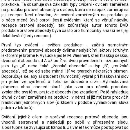
praktická. Ta obsahuje dva základní typy cvičení - cvičení zaměřená
na produkci prstové abecedy a cvičení, která se naopak zaměřují na
její recepci. Není náhodou, že cvičení zaměřených na produkci je
o něco méně (dvě oproti šesti cvičením, která se věnují nácviku
recepce prstové abecedy), tak zdůrazňuje autor tohoto DVD,
produkce prstové abecedy bývá často pro tlumočníky snazší než její
dekódování (tedy recepce).
První typ cvičení - cvičeni produkce - začíná samotným
představením prstové abecedy dvěma neslyšícími lektory (druhým
lektorem je kromě P. Vysučka ještě M. Wiesner), kteří hláskují českou
dvouruční abecedu od A až po Ž ve dvou provedeních - označených
jako typ „A" nebo také „ženská abeceda" a typ „B", „mužská
abeceda", jež se od sebe mírné liší ve tvarech některých písmen.
Doporučuje se, aby si student (tlumočník) vybral při hláskování slov
jen jeden ze systémů a toho se důsledně držel. Vyhláskovaná
písmena obou abeced slouží jako vzor pro nácvik produkce
zvoleného systému prstové abecedy (se zrcadlem). Poté následuje
druhé cvičení zaměřené na produkci, v němž si již můžete procvičit
hláskování jednotlivých slov (s klíčem v podobě vyhláskování slova
jedním z lektorů).
Cvičeni, jejichž cílem je správná recepce prstové abecedy, jsou
vhodně sestavená a následuji po sobě v přirozeném sledu,
s postupně se zvyšující obtížností. Uživatel tak může postupovat od