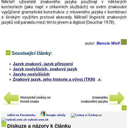
Někteří uživatelé znakového jazyka používají v některých
kontextech (jako např. v církevních službách) ve svém znakování
vypůjčené gramatické konstrukce z mluveného jazyka v kombinaci
s širokým využitím prstové abecedy. Někteří lingvisté znakových
jazyků vidí paralelu mezi tímto jevem a diglosií (Deuchar 1978).
autor:
Bencie Woll
Související články:
Jazyk znakový, jazyk přirozený
Jazyk neslyšících, znakový jazyk
Jazyky neslyšících
Znakový jazyk, jeho historie a vývoj (TKN)
Historické změny ve
Gramatika
formě znaku
znakového jazyka
sdílet na Facebooku
Google záložy
Linkuj.cz
vybrali.sme.sk
Diskuze a názory k článku