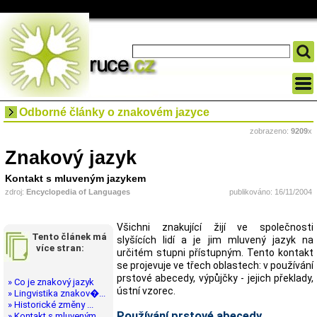
Odborné články o znakovém jazyce
zobrazeno:
9209
x
Znakový jazyk
Kontakt s mluveným jazykem
zdroj:
Encyclopedia of Languages
publikováno: 16/11/2004
Všichni znakující žijí ve společnosti
Tento článek má
slyšících lidí a je jim mluvený jazyk na
více stran:
určitém stupni přístupným. Tento kontakt
se projevuje ve třech oblastech: v používání
prstové abecedy, výpůjčky - jejich překlady,
» Co je znakový jazyk
ústní vzorec.
» Lingvistika znakov�...
» Historické změny ...
Používání prstové abecedy
» Kontakt s mluveným...