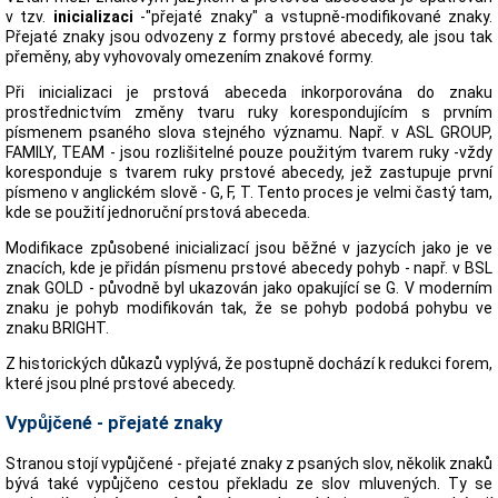
v tzv.
inicializaci
-"přejaté znaky" a vstupně-modifikované znaky.
Přejaté znaky jsou odvozeny z formy prstové abecedy, ale jsou tak
přeměny, aby vyhovovaly omezením znakové formy.
Při inicializaci je prstová abeceda inkorporována do znaku
prostřednictvím změny tvaru ruky korespondujícím s prvním
písmenem psaného slova stejného významu. Např. v ASL GROUP,
FAMILY, TEAM - jsou rozlišitelné pouze použitým tvarem ruky -vždy
koresponduje s tvarem ruky prstové abecedy, jež zastupuje první
písmeno v anglickém slově - G, F, T. Tento proces je velmi častý tam,
kde se použití jednoruční prstová abeceda.
Modifikace způsobené inicializací jsou běžné v jazycích jako je ve
znacích, kde je přidán písmenu prstové abecedy pohyb - např. v BSL
znak GOLD - původně byl ukazován jako opakující se G. V moderním
znaku je pohyb modifikován tak, že se pohyb podobá pohybu ve
znaku BRIGHT.
Z historických důkazů vyplývá, že postupně dochází k redukci forem,
které jsou plné prstové abecedy.
Vypůjčené - přejaté znaky
Stranou stojí vypůjčené - přejaté znaky z psaných slov, několik znaků
bývá také vypůjčeno cestou překladu ze slov mluvených. Ty se