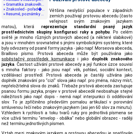
» Gramatika znakovéh...
» Znakosled - pořad�...
Většina neslyšící populace v západních
» Resumé, poznámky ...
zemích používají prstovou abecedu (často
veřejnost svým znakovým jazykem
matou), která
reprezentuje standardní psaný jazyk
prostřednictvím skupiny konfiguraci ruky a pohybu
. Po celém
světě je mnoho různých prstových abeced (a některé slabikové)
a jsou v mnohém srovnatelné s jinými symbolickými systémy, které
byly odvozeny od psané formy jazyka - jako např. Morseova abeceda,
Braillovo písmo. Prstová abeceda může být používána jako
soběstačný prostředek komunikace
i jako
doplněk znakového
jazyka
. Častost užívání prstové abecedy a její funkce úzce souvisí
s mnoha faktory - jako jsou např. věk, pohlaví, sociální kontext,
vzdělávací prostředí. Prstová abeceda je častěji užívána jako
doplněk znakování pro "cizí" slova jako např. pro jména, názvy míst,
nepřeložitelná slova do znaků. Třebaže prstová abeceda zastupuje
psanou formu jazyka, projev v prstové abecedě neobsahuje stejné
náležitosti jako např. dopis - nemá např. interpunkci či oddělování
slov. To je zpříčiněno především pomalou artikulací v porovnání
smluvenou řečí nebo znakovým jazykem (asi jen 60 slov za minutu).
Vzhledem k rychlosti a toku tvarů ruky pro jednotlivá písmena se
více užívá termínu "envelop - obálka" nebo globální obrazec - raději
než termínu jednotlivých písmen.
Vztah mezi znakovým jazykem a prstovou abecedou je spatřován