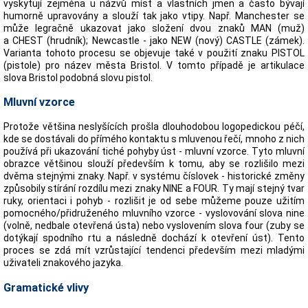
vyskytují zejména u názvů míst a vlastních jmen a často bývají
humorně upravovány a slouží tak jako vtipy. Např. Manchester se
může legračně ukazovat jako složení dvou znaků MAN (muž)
a CHEST (hrudník); Newcastle - jako NEW (nový) CASTLE (zámek).
Varianta tohoto procesu se objevuje také v použití znaku PISTOL
(pistole) pro název města Bristol. V tomto případě je artikulace
slova Bristol podobná slovu pistol.
Mluvní vzorce
Protože většina neslyšících prošla dlouhodobou logopedickou péčí,
kde se dostávali do přímého kontaktu s mluvenou řečí, mnoho z nich
používá při ukazování tiché pohyby úst - mluvní vzorce. Tyto mluvní
obrazce většinou slouží především k tomu, aby se rozlišilo mezi
dvěma stejnými znaky. Např. v systému číslovek - historické změny
způsobily stírání rozdílu mezi znaky NINE a FOUR. Ty mají stejný tvar
ruky, orientaci i pohyb - rozlišit je od sebe můžeme pouze užitím
pomocného/přidruženého mluvního vzorce - vyslovování slova nine
(volně, nedbale otevřená ústa) nebo vyslovením slova four (zuby se
dotýkají spodního rtu a následně dochází k otevření úst). Tento
proces se zdá mít vzrůstající tendenci především mezi mladými
uživateli znakového jazyka.
Gramatické vlivy