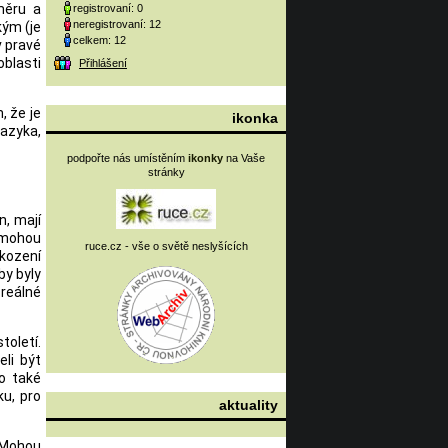
změru a
registrovaní: 0
neregistrovaní: 12
kým (je
celkem: 12
v pravé
oblasti
Přihlášení
 že je
ikonka
azyka,
podpořte nás umístěním
ikonky
na Vaše
stránky
n, mají
nemohou
ruce.cz - vše o světě neslyšících
škození
by byly
reálné
toletí.
li být
o také
ku, pro
aktuality
: Mohou