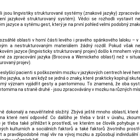
tli jsou lingvistiky strukturované systémy (znakové jazyky) zpracová
í jazykově strukturovaný systém). Vědci se rozhodli vystavit nes
m jazyce a sytému gest, který je na první pohled velmi podobný zna
ozsáhlé oblasti v horní části levého i pravého spánkového laloku – 
aným a nestrukturovaným materiálem žádný rozdíl. Pokud však nes
akovém jazyce (lingvisticky strukturovaný projev) došlo k mnohem výr
dné za zpracování jazyka (Brocova a Wernickeho oblast) než v situa
urovaný projev).
 Neslyšící pacienti s poškozením mozku v jazykových centrech levé he
 jazyka, a to ani když se jedná o znaky, které prakticky kopírují sku
 samý význam vyjádřit gesty a pantomimou. To znamená, že oba sys
pantomima na straně druhé - jsou zpracovávány v mozku na různých mí
ně dokonalý a neuvěřitelně složitý. Zbývá ještě mnoho oblastí, které
 které není odpověď. Co dalšího je třeba v brát v úvahu, zkoum
 je třeba také přihlížet k prostředí, ve kterém se člověk pohybuje 
ých kulturních a sociálních faktorů a také faktorů životního prostř
 a pravděpodobně mají vliv na vývoj mozku a způsobují individuální 
ozku u různých lidí.