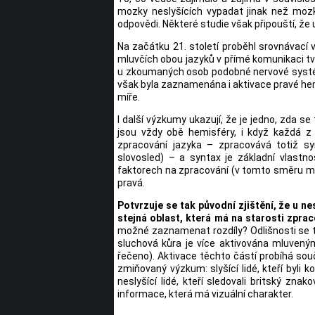
mozky neslyšících vypadat jinak než mozky
odpovědi. Některé studie však připouští, že u
Na začátku 21. století proběhl srovnávací
mluvčích obou jazyků v přímé komunikaci tvá
u zkoumaných osob podobné nervové systémy
však byla zaznamenána i aktivace pravé hemis
míře.
I další výzkumy ukazují, že je jedno, zda 
jsou vždy obě hemisféry, i když každá z
zpracování jazyka – zpracovává totiž sy
slovosled) – a syntax je základní vlastn
faktorech na zpracování (v tomto směru má vl
pravá.
Potvrzuje se tak původní zjištění, že u nes
stejná oblast, která má na starosti zpra
možné zaznamenat rozdíly? Odlišnosti se tý
sluchová kůra je více aktivována mluven
řečeno). Aktivace těchto částí probíhá sou
zmiňovaný výzkum: slyšící lidé, kteří byli 
neslyšící lidé, kteří sledovali britský znak
informace, která má vizuální charakter.