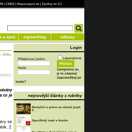
UN
|
CNES
|
Nepocujuci.sk
|
Zprávy ve ZJ
a a spol.
signwriting
odkazy
Login
o:
9036
x
zapamatovat
Přihlašovací jméno:
Heslo:
Zaregistruj se,
je to zdarma!
/03/2011
Zapomněl(a) jsi
heslo?
ovávány
a co je
nejnovější články z rubriky
Neslyšící a právo na vlastní jazyk
II.
Specifický znak a frazém
féry se
lok; 2.