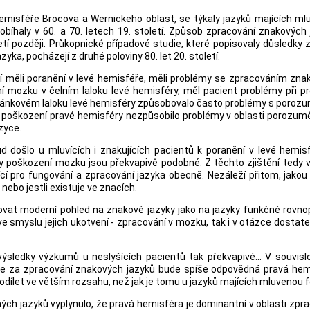
hemisféře Brocova a Wernickeho oblast, se týkaly jazyků majících m
bíhaly v 60. a 70. letech 19. století. Způsob zpracování znakových
í později. Průkopnické případové studie, které popisovaly důsledky 
a, pocházejí z druhé poloviny 80. let 20. století.
eří měli poranění v levé hemisféře, měli problémy se zpracováním zn
í mozku v čelním laloku levé hemisféry, měl pacient problémy při p
pánkovém laloku levé hemisféry způsobovalo často problémy s poroz
e poškození pravé hemisféry nezpůsobilo problémy v oblasti porozumě
zyce.
 došlo u mluvících i znakujících pacientů k poranění v levé hemis
y poškození mozku jsou překvapivě podobné. Z těchto zjištění tedy 
ící pro fungování a zpracování jazyka obecně. Nezáleží přitom, jako
nebo jestli existuje ve znacích.
ovat moderní pohled na znakové jazyky jako na jazyky funkčně rovno
ve smyslu jejich ukotvení - zpracování v mozku, tak i v otázce dostat
výsledky výzkumů u neslyšících pacientů tak překvapivé... V souvisl
 že za zpracování znakových jazyků bude spíše odpovědná pravá hem
odílet ve větším rozsahu, než jak je tomu u jazyků majících mluvenou 
ých jazyků vyplynulo, že pravá hemisféra je dominantní v oblasti zpr