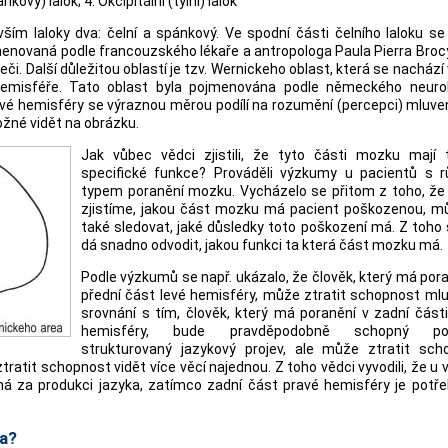
kový) lalok; 4. Okcipitální (týlní) lalok
ším laloky dva: čelní a spánkový. Ve spodní části čelního laloku se
menovaná podle francouzského lékaře a antropologa Paula Pierra Broc
i. Další důležitou oblastí je tzv. Wernickeho oblast, která se nachází 
 hemisféře. Tato oblast byla pojmenována podle německého neuro
levé hemisféry se výraznou měrou podílí na rozumění (percepci) mluv
ožné vidět na obrázku.
Jak vůbec vědci zjistili, že tyto části mozku mají 
specifické funkce? Prováděli výzkumy u pacientů s 
typem poranění mozku. Vycházelo se přitom z toho, že
zjistíme, jakou část mozku má pacient poškozenou, 
také sledovat, jaké důsledky toto poškození má. Z toho
dá snadno odvodit, jakou funkci ta která část mozku má.
Podle výzkumů se např. ukázalo, že člověk, který má po
přední část levé hemisféry, může ztratit schopnost mlu
srovnání s tím, člověk, který má poranění v zadní část
hemisféry, bude pravděpodobně schopný pou
strukturovaný jazykový projev, ale může ztratit sch
atit schopnost vidět více věcí najednou. Z toho vědci vyvodili, že u 
dná za produkci jazyka, zatímco zadní část pravé hemisféry je potř
ka?