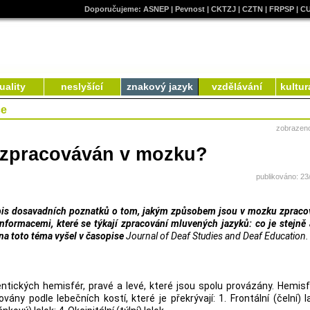
Doporučujeme:
ASNEP
|
Pevnost
|
CKTZJ
|
CZTN
|
FRPSP
|
C
uality
neslyšící
znakový jazyk
vzdělávání
kultur
ce
zobrazen
k zpracováván v mozku?
publikováno: 23
opis dosavadních poznatků o tom, jakým způsobem jsou v mozku zprac
nformacemi, které se týkají zpracování mluvených jazyků: co je stejně 
 na toto téma vyšel v časopise
Journal of Deaf Studies and Deaf Education.
tických hemisfér, pravé a levé, které jsou spolu provázány. Hemis
vány podle lebečních kostí, které je překrývají: 1. Frontální (čelní) la