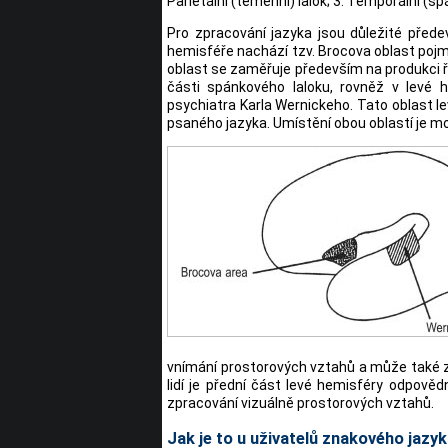
Parietální (temenní) lalok; 3. Temporální (spán
Pro zpracování jazyka jsou důležité předev
hemisféře nachází tzv. Brocova oblast poj
oblast se zaměřuje především na produkci řeč
části spánkového laloku, rovněž v levé
psychiatra Karla Wernickeho. Tato oblast 
psaného jazyka. Umístění obou oblastí je m
vnímání prostorových vztahů a může také ztr
lidí je přední část levé hemisféry odpově
zpracování vizuálně prostorových vztahů.
Jak je to u uživatelů znakového jazy