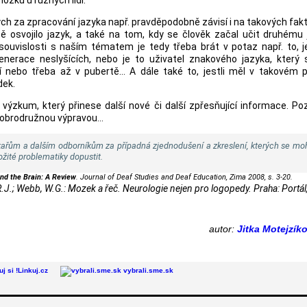
h za zpracování jazyka např. pravděpodobně závisí i na takových fak
ítě osvojilo jazyk, a také na tom, kdy se člověk začal učit druhému
souvislosti s naším tématem je tedy třeba brát v potaz např. to, je
nerace neslyšících, nebo je to uživatel znakového jazyka, který s
 nebo třeba až v pubertě... A dále také to, jestli měl v takovém p
dek.
výzkum, který přinese další nové či další zpřesňující informace. Poz
obrodružnou výpravou...
ařům a dalším odborníkům za případná zjednodušení a zkreslení, kterých se moh
ožité problematiky dopustit.
nd the Brain: A Review
. Journal of Deaf Studies and Deaf Education, Zima 2008, s. 3-20.
R.J.; Webb, W.G.: Mozek a řeč. Neurologie nejen pro logopedy. Praha: Portál
autor:
Jitka Motejzík
Linkuj.cz
vybrali.sme.sk