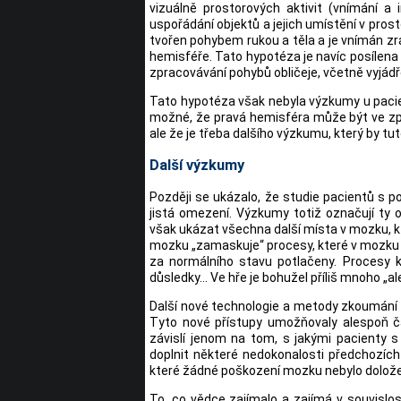
vizuálně prostorových aktivit (vnímání a 
uspořádání objektů a jejich umístění v pros
tvořen pohybem rukou a těla a je vnímán zr
hemisféře. Tato hypotéza je navíc posílena 
zpracovávání pohybů obličeje, včetně vyjádř
Tato hypotéza však nebyla výzkumy u paci
možné, že pravá hemisféra může být ve zp
ale že je třeba dalšího výzkumu, který by tut
Další výzkumy
Později se ukázalo, že studie pacientů s po
jistá omezení. Výzkumy totiž označují ty 
však ukázat všechna další místa v mozku, kt
mozku „zamaskuje“ procesy, které v mozku n
za normálního stavu potlačeny. Procesy
důsledky... Ve hře je bohužel příliš mnoho „al
Další nové technologie a metody zkoumání m
Tyto nové přístupy umožňovaly alespoň č
závislí jenom na tom, s jakými pacienty
doplnit některé nedokonalosti předchozích
které žádné poškození mozku nebylo dolož
To, co vědce zajímalo a zajímá v souvislo