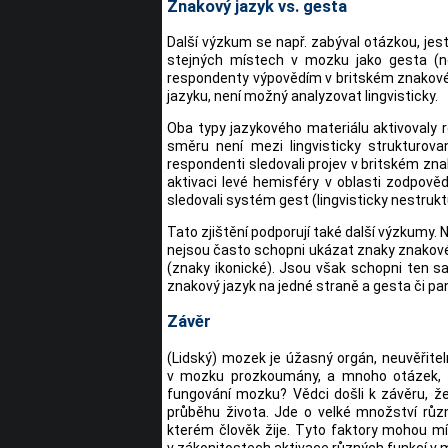
Znakový jazyk vs. gesta
Další výzkum se např. zabýval otázkou, jes
stejných místech v mozku jako gesta (nen
respondenty výpovědím v britském znakové
jazyku, není možný analyzovat lingvisticky.
Oba typy jazykového materiálu aktivovaly r
směru není mezi lingvisticky strukturov
respondenti sledovali projev v britském zn
aktivaci levé hemisféry v oblasti zodpově
sledovali systém gest (lingvisticky nestrukt
Tato zjištění podporují také další výzkumy.
nejsou často schopni ukázat znaky znakového
(znaky ikonické). Jsou však schopni ten
znakový jazyk na jedné straně a gesta či 
Závěr
(Lidský) mozek je úžasný orgán, neuvěřitel
v mozku prozkoumány, a mnoho otázek, na
fungování mozku? Vědci došli k závěru, že
průběhu života. Jde o velké množství různ
kterém člověk žije. Tyto faktory mohou mít
v zákonitostech aktivace různých funkcí v m