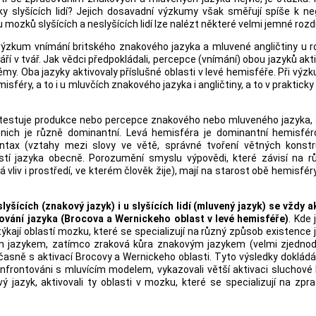
 slyšících lidí? Jejich dosavadní výzkumy však směřují spíše k ne
 mozků slyšících a neslyšících lidí lze nalézt některé velmi jemné rozdí
 výzkum vnímání britského znakového jazyka a mluvené angličtiny u r
ří v tvář. Jak vědci předpokládali, percepce (vnímání) obou jazyků akt
. Oba jazyky aktivovaly příslušné oblasti v levé hemisféře. Při vý
féry, a to i u mluvčích znakového jazyka i angličtiny, a to v prakticky
se testuje produkce nebo percepce znakového nebo mluveného jazyka, 
 nich je různě dominantní. Levá hemisféra je dominantní hemisfér
ntax (vztahy mezi slovy ve větě, správné tvoření větných konstr
ostí jazyka obecně. Porozumění smyslu výpovědi, které závisí na r
iv i prostředí, ve kterém člověk žije), mají na starost obě hemisféry,
lyšících (znakový jazyk) i u slyšících lidí (mluvený jazyk) se vždy a
cování jazyka (Brocova a Wernickeho oblast v levé hemisféře)
. Kde 
kají oblastí mozku, které se specializují na různý způsob existence 
ým jazykem, zatímco zraková kůra znakovým jazykem (velmi zjedno
časně s aktivací Brocovy a Wernickeho oblasti. Tyto výsledky dokládá
konfrontováni s mluvícím modelem, vykazovali větší aktivaci sluchové 
ový jazyk, aktivovali ty oblasti v mozku, které se specializují na zpr