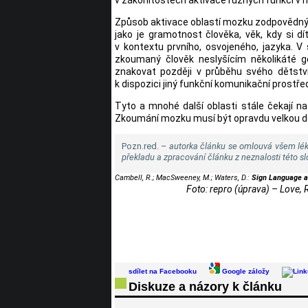
Způsob aktivace oblastí mozku zodpovědnýc
jako je gramotnost člověka, věk, kdy si d
v kontextu prvního, osvojeného, jazyka. V 
zkoumaný člověk neslyšícím několikáté ge
znakovat později v průběhu svého dětství
k dispozici jiný funkční komunikační prostře
Tyto a mnohé další oblasti stále čekají na 
Zkoumání mozku musí být opravdu velkou d
Pozn.red. –
autorka článku se omlouvá všem lék
překladu a zpracování článku z neznalosti této sl
Cambell, R.; MacSweeney, M.; Waters, D.:
Sign Language a
Foto: repro (úprava) – Love, 
sdílet na Facebooku
Google záložy
Diskuze a názory k článku