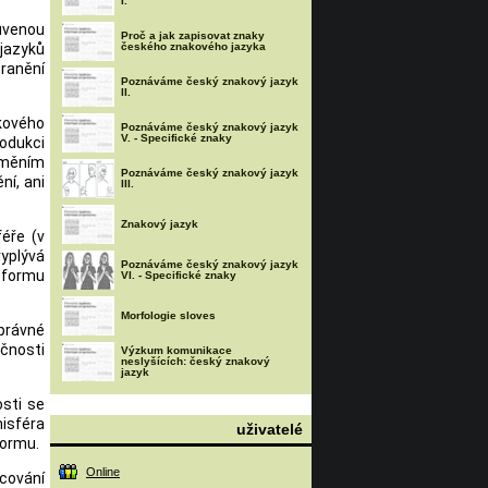
I.
luvenou
Proč a jak zapisovat znaky
 jazyků
českého znakového jazyka
zranění
Poznáváme český znakový jazyk
II.
akového
Poznáváme český znakový jazyk
V. - Specifické znaky
rodukci
uměním
Poznáváme český znakový jazyk
ní, ani
III.
Znakový jazyk
féře (v
vyplývá
Poznáváme český znakový jazyk
u formu
VI. - Specifické znaky
Morfologie sloves
právné
ečnosti
Výzkum komunikace
neslyšících: český znakový
jazyk
osti se
isféra
uživatelé
formu.
Online
acování