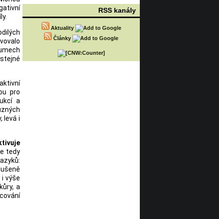
gativní
RSS kanály
ly.
Aktuality
odilých
Články
ivovalo
zkumech
 stejné
aktivní
ou pro
ukcí a
ůzných
 levá i
ktivuje
je tedy
jazyků:
dušeně
 i výše
kůry, a
acování