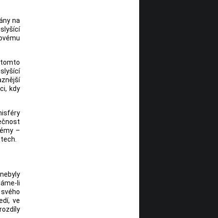
vány na
lyšící
kovému
v tomto
lyšící
aznější
ci, kdy
misféry
tečnost
témy –
stech.
 nebyly
áme-li
v svého
edí, ve
rozdíly