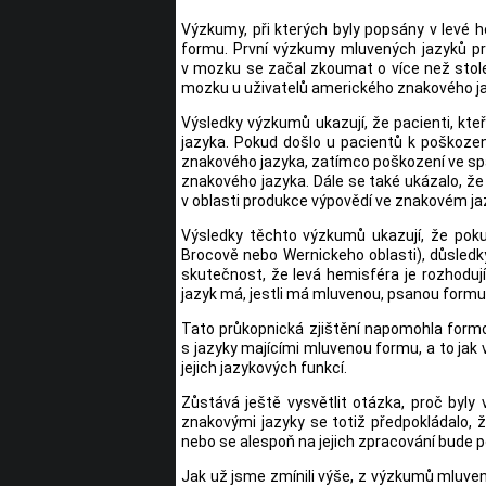
Výzkumy, při kterých byly popsány v levé 
formu. První výzkumy mluvených jazyků pro
v mozku se začal zkoumat o více než stolet
mozku u uživatelů amerického znakového jazyk
Výsledky výzkumů ukazují, že pacienti, kt
jazyka. Pokud došlo u pacientů k poškozen
znakového jazyka, zatímco poškození ve s
znakového jazyka. Dále se také ukázalo, ž
v oblasti produkce výpovědí ve znakovém ja
Výsledky těchto výzkumů ukazují, že pokud
Brocově nebo Wernickeho oblasti), důsledk
skutečnost, že levá hemisféra je rozhoduj
jazyk má, jestli má mluvenou, psanou formu 
Tato průkopnická zjištění napomohla form
s jazyky majícími mluvenou formu, a to jak 
jejich jazykových funkcí.
Zůstává ještě vysvětlit otázka, proč byly 
znakovými jazyky se totiž předpokládalo,
nebo se alespoň na jejich zpracování bude p
Jak už jsme zmínili výše, z výzkumů mluven