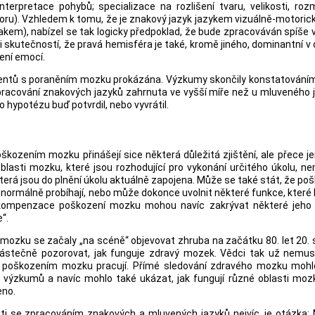
interpretace pohybů; specializace na rozlišení tvaru, velikosti, ro
toru). Vzhledem k tomu, že je znakový jazyk jazykem vizuálně-motoric
akem), nabízel se tak logicky předpoklad, že bude zpracováván spíše 
i skutečností, že pravá hemisféra je také, kromě jiného, dominantní v 
ení emocí.
entů s poraněním mozku prokázána. Výzkumy skončily konstatováním,
racování znakových jazyků zahrnuta ve vyšší míře než u mluveného j
o hypotézu buď potvrdil, nebo vyvrátil.
škozením mozku přinášejí sice některá důležitá zjištění, ale přece je
oblasti mozku, které jsou rozhodující pro vykonání určitého úkolu, 
erá jsou do plnění úkolu aktuálně zapojena. Může se také stát, že po
ormálně probíhají, nebo může dokonce uvolnit některé funkce, které 
 kompenzace poškození mozku mohou navíc zakrývat některé jeho 
e“.
ozku se začaly „na scéně“ objevovat zhruba na začátku 80. let 20. s
ástečně pozorovat, jak funguje zdravý mozek. Vědci tak už nemuse
 s poškozením mozku pracují. Přímé sledování zdravého mozku mohl
 výzkumů a navíc mohlo také ukázat, jak fungují různé oblasti moz
eno.
sti se zpracováním znakových a mluvených jazyků nejvíc, je otázka