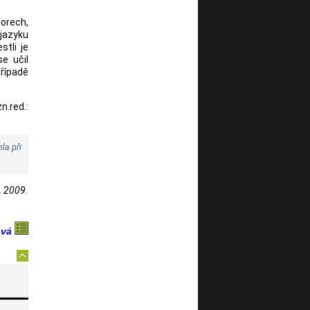
torech,
 jazyku
stli je
e učil
řípadě
n.red.:
la při
, 2009.
ová