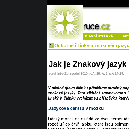
hlavní stránka
akt
Odborné články o znakovém jazy
Jak je Znakový jazy
zdroj:
Info-Zpravodaj 2010, roÄ. 18, Ä. 1, s.Â 24-25.
V následujícím článku přinášíme stručný p
znakové jazyky. Tato zjištění srovnáváme s i
jinak? V článku vycházíme z příspěvku, který
Jazyková centra v mozku
Lidský mozek se skládá ze dvou téměř iden
rozdělují do čtyř laloků, které jsou pojmeno