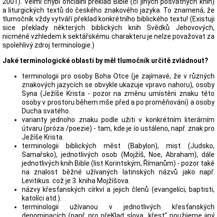
2001). Velmi chybi oficiální překlad Bible (či jiných posvátných knih)
a liturgických textů do českého znakového jazyka. To znamená, že
tlumočník vždy vytváří překlad konkrétního biblického textu! (Existuji
sice překlady některých biblických knih Svědků Jehovových,
nicméně vzhledem k sektářskému charakteru je nelze považovat za
spolehlivý zdroj terminologie.)
Jaké terminologické oblasti by měl tlumočník určitě zvládnout?
terminologii pro osoby Boha Otce (je zajímavé, že v různých
znakových jazycích se obvykle ukazuje vpravo nahoru), osoby
Syna (Ježíše Krista - pozor na změnu umístěni znaku této
osoby v prostoru během mše před a po proměňováni) a osoby
Ducha svatého.
varianty jednoho znaku podle užiti v konkrétním literárním
útvaru (próza /poezie) - tam, kde je ío ustáleno, např. znak pro
Ježíše Krista.
terminologii biblických měst (Babylon), mist (Judsko,
Samařsko), jednotlivých osob (Mojžíš, Noe, Abraham), dále
jednotlivých knih Bible (list Korintským, Římanům) - pozor také
na znalost běžné užívaných latinských názvů jako např.
Levitikus. což je 3. kniha Mojžíšova.
názvy křesťanských církví a jejich členů (evangelíci, baptisti,
katolíci atd.).
terminologii užívanou v jednotlivých křesťanských
denominacích (např. pro přeKlad slova „křest" použijeme jiný