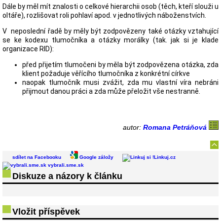
Dále by měl mít znalosti o celkové hierarchii osob (těch, kteří slouži u
oltáře), rozlišovat roli pohlaví apod. v jednotlivých náboženstvích.
V neposlední řadě by měly být zodpovězeny také otázky vztahující
se ke kodexu tlumočníka a otázky morálky (tak. jak si je klade
organizace RID):
před přijetím tlumočeni by měla být zodpovězena otázka, zda
klient požaduje věřícího tlumočníka z konkrétní církve
naopak tlumočník musi zvážit, zda mu vlastní víra nebráni
přijmout danou práci a zda může přeložit vše nestranně.
autor:
Romana Petráňová
sdílet na Facebooku
Google záložy
Linkuj.cz
vybrali.sme.sk
Diskuze a názory k článku
Vložit příspěvek