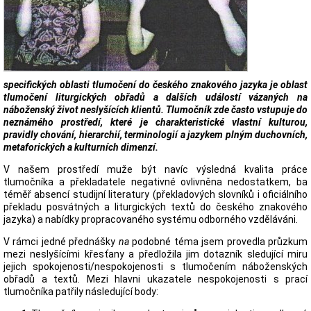
specifických oblasti tlumočení do českého znakového jazyka je oblast
tlumočení liturgických obřadů a dalších událostí vázaných na
náboženský život neslyšících klientů. Tlumočník zde často vstupuje do
neznámého prostředí, které je charakteristické vlastní kulturou,
pravidly chování, hierarchií, terminologií a jazykem plným duchovních,
metaforických a kulturních dimenzí.
V našem prostředí muže být navíc výsledná kvalita práce
tlumočníka a překladatele negativné ovlivněna nedostatkem, ba
téměř absencí studijní literatury (překladových slovníků i oficiálního
překladu posvátných a liturgických textů do českého znakového
jazyka) a nabídky propracovaného systému odborného vzděláváni.
V rámci jedné přednášky
na
podobné téma jsem provedla průzkum
mezi neslyšícími křesťany a předložila jim dotazník sledující miru
jejich spokojenosti/nespokojenosti s tlumočením náboženských
obřadů a textů. Mezi hlavni ukazatele nespokojenosti s prací
tlumočníka patřily následující body: