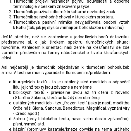
Tlumočník projevil neznalost pojmů, souvislosti a odborné
terminologie v českém znakovém jazyce.
Tlumočník používal odborně či kulturně nevhodný znak.
Tlumočník se nevhodně choval v liturgickém prostoru.
Tlumočníkova pasivní mimika nevyjadřovala osobní vztah
k Bohu (tak, jak jej slyšící vnímají při bohoslužbě u mluvčího).
Ještě předtím, než se zastavíme u jednotlivých bodů dotazníku,
představme si, o jak širokém spektru tlumočnických situaci
hovoříme. Vzhledem k orientaci naší země na křesťanství se zde
zaměřím především na formy náboženského života křesťanských
církví.
Asi nejčastéji je tlumočník objednáván k tlumočení bohoslužeb
a mši. V těch se musi vypořádat s tlumočením/překladem:
liturgických textů - to je ustálený sled modliteb a odpovědí
lidu, jejichž texty jsou závazné a neměnné
biblických textů - pravidelné dvou až tri čteni z Nového
i Starého Zákona, která se každý den obměňují
ustálených modliteb - tzv. „frozen text" (jako je např.: modlitba
Otče náš, Gloria. Sanctus, Benedictus, Magnificaí, vyznání víry
- Credo apod.)
žalmu (tedy biblického textu, navic velmi často zpívaného),
písní, hymnů atd.
kázání (promluvy kazatele/knéze obvykle na téma určitého