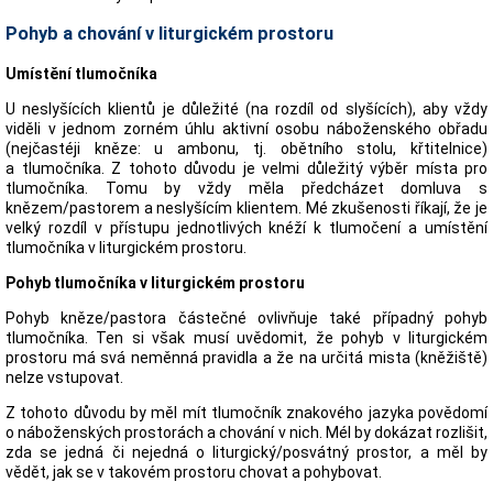
Pohyb a chování v liturgickém prostoru
Umístění tlumočníka
U neslyšících klientů je důležité (na rozdíl od slyšících), aby vždy
viděli v jednom zorném úhlu aktivní osobu náboženského obřadu
(nejčastéji kněze: u ambonu, tj. obětního stolu, křtitelnice)
a tlumočníka. Z tohoto důvodu je velmi důležitý výběr místa pro
tlumočníka. Tomu by vždy měla předcházet domluva s
knězem/pastorem a neslyšícím klientem. Mé zkušenosti říkají, že je
velký rozdíl v přístupu jednotlivých knéží k tlumočení a umístění
tlumočníka v liturgickém prostoru.
Pohyb tlumočníka v liturgickém prostoru
Pohyb kněze/pastora částečné ovlivňuje také případný pohyb
tlumočníka. Ten si však musí uvědomit, že pohyb v liturgickém
prostoru má svá neměnná pravidla a že na určitá mista (kněžiště)
nelze vstupovat.
Z tohoto důvodu by měl mít tlumočník znakového jazyka povědomí
o náboženských prostorách a chování v nich. Mél by dokázat rozlišit,
zda se jedná či nejedná o liturgický/posvátný prostor, a měl by
vědět, jak se v takovém prostoru chovat a pohybovat.