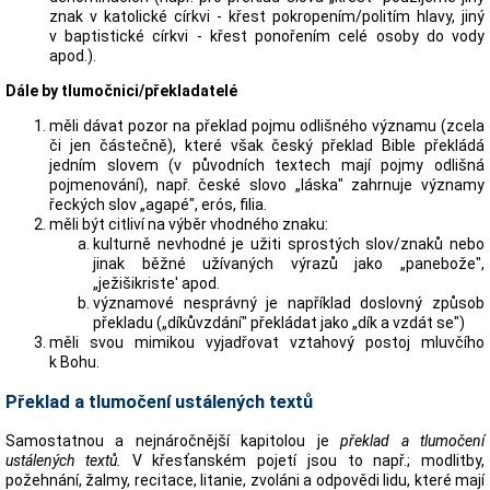
znak v katolické církvi - křest pokropením/politím hlavy, jiný
v baptistické církvi - křest ponořením celé osoby do vody
apod.).
Dále by tlumočnici/překladatelé
měli dávat pozor na překlad pojmu odlišného významu (zcela
či jen částečně), které však český překlad Bible překládá
jedním slovem (v původních textech mají pojmy odlišná
pojmenování), např. české slovo „láska" zahrnuje významy
řeckých slov „agapé", erós, filia.
měli být citliví na výběr vhodného znaku:
kulturně nevhodné je užiti sprostých slov/znaků nebo
jinak běžné užívaných výrazů jako „panebože",
„ježišikriste' apod.
významové nesprávný je například doslovný způsob
překladu („díkůvzdání" překládat jako „dík a vzdát se")
měli svou mimikou vyjadřovat vztahový postoj mluvčího
k Bohu.
Překlad a tlumočení ustálených textů
Samostatnou a nejnáročnější kapitolou je
překlad a tlumočení
ustálených textů.
V křesťanském pojetí jsou to např.; modlitby,
požehnání, žalmy, recitace, litanie, zvoláni a odpovědi lidu, které mají