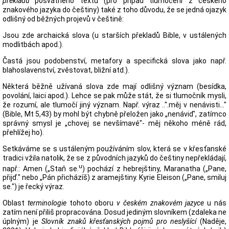
překladu
posvátného textu (pro případ tlumočeni z českého
znakového jazyka do češtiny) také z toho důvodu, že se jedná ojazyk
odlišný od běžných projevů v češtině:
Jsou zde archaická slova (u starších překladů Bible, v ustálených
modlitbách apod.).
Častá jsou podobenství, metafory a specifická slova jako např.
blahoslavenství, zvěstovat, bližní atd.).
Některá běžně užívaná slova zde mají odlišný význam (besídka,
povolání, laici apod.). Lehce se pak může stát, že si tlumočník mysli,
že rozumí, ale tlumočí jiný význam. Např. výraz ..".měj v nenávisti..."
(Bible, Mt 5,43) by mohl být chybně přeložen jako „nenáviď', zatímco
správný smysl je „chovej se nevšímavé"- měj někoho méně rád,
přehlížej ho).
Setkáváme se s ustáleným používáním slov, která se v křesťanské
tradici vžila natolik, že se z původních jazyků do češtiny nepřekládají,
u
např.: Amen („Staň se.
) pochází z hebrejštiny, Maranatha („Pane,
přijď." nebo „Pán přicházíš) z aramejštiny. Kyrie Eleison („Pane, smiluj
se.") je řecký výraz.
Oblast
terminologie
tohoto oboru
v českém znakovém jazyce
u nás
zatím není přiliš propracována. Dosud jediným slovníkem (zdaleka ne
úplným) je
Slovník znaků křesťanských pojmů pro neslyšící
(Naděje,