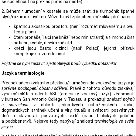
se spolehnout na překlad přímo na místě).
2. Během tlumočení v kostele se může stát, že tlumočník špatně
slyši/rozumi mluvčímu. Může to být způsobeno několika pří činami:
špatnou akustikou prostoru (není rozumět mluvenému slovu,
textu písni)
čteni pronášejí laici (ne kněží nebo ministranti) a ti mohou číst
potichu, rychle, nevýrazné atd.
knězi jsou často cizinci (např. Poláci), jejichž přízvuk
komplikuje srozumitelnost.
Pojďme se nyni zastavit u jednotlivých bodů výsledku dotazníku:
Jazyk a terminologie
Předpokladem kvalitního překladu/tlumočeni do znakového jazyka je
správné pochopení obsahu sdělení.
Právě z tohoto důvodu získávají
vysokoškolští studenti ASL (americký znakový jazyk) vědomostí
v kurzech San Antonio College v Texasu a prokazuji
znalosti pojmů
a souvislosti z
oblasti jednotlivých náboženských tradic,
dogmatických stránek učení a viry, rituálů a svátosti, posvátných
dnů a slavností, posvátných textů (např. biblických příběhu
a podobenství). Nejprve tedy nabývají znalosti
terminologie ve svém
jazyce.