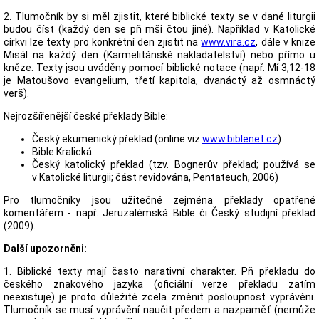
2. Tlumočník by si měl zjistit, které biblické texty se v dané liturgii
budou číst (každý den se pň mši čtou jiné). Například v Katolické
církvi lze texty pro konkrétní den zjistit na
www.vira.cz
, dále v knize
Misál na každý den (Karmelitánské nakladatelství) nebo přímo u
kněze. Texty jsou uváděny pomocí biblické notace (např. Mí 3,12-18
je Matoušovo evangelium, třetí kapitola, dvanáctý až osmnáctý
verš).
Nejrozšířenější české překlady Bible:
Český ekumenický překlad (online viz
www.biblenet.cz
)
Bible Kralická
Český katolický překlad (tzv. Bognerův překlad; používá se
v Katolické liturgii; část revidována, Pentateuch, 2006)
Pro tlumočníky jsou užitečné zejména překlady opatřené
komentářem - např. Jeruzalémská Bible či Český studijní překlad
(2009).
Další upozorněni:
1. Biblické texty mají často narativní charakter. Pň překladu do
českého znakového jazyka (oficiální verze překladu zatím
neexistuje) je proto důležité zcela změnit posloupnost vyprávěni.
Tlumočník se musí vyprávění naučit předem a nazpaměť (nemůže