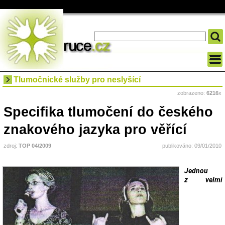
Tlumočnické služby pro neslyšící
zobrazeno:
6216
x
Specifika tlumočení do českého
znakového jazyka pro věřící
zdroj:
TOP 04/2009
publikováno: 09/01/2010
Jednou
z velmi