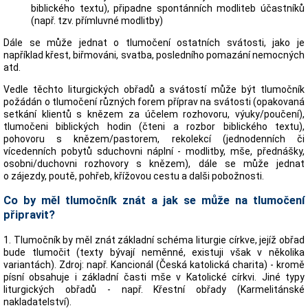
biblického textu), připadne spontánních modliteb účastníků
(např. tzv. přímluvné modlitby)
Dále se může jednat o tlumočení ostatních svátosti, jako je
například křest, biřmováni, svatba, posledního pomazání nemocných
atd.
Vedle těchto liturgických obřadů a svátostí může být tlumočník
požádán o tlumočení různých forem příprav na svátosti (opakovaná
setkání klientů s knězem za účelem rozhovoru, výuky/poučení),
tlumočeni biblických hodin (čteni a rozbor biblického textu),
pohovoru s knězem/pastorem, rekolekcí (jednodenních či
vícedenních pobytů sduchovni náplní - modlitby, mše, přednášky,
osobni/duchovni rozhovory s knězem), dále se může jednat
o zájezdy, poutě, pohřeb, křížovou cestu a dalši pobožnosti.
Co by měl tlumočník znát a jak se může na tlumočení
připravit?
1. Tlumočník by měl znát základní schéma liturgie církve, jejíž obřad
bude tlumočit (texty bývají neměnné, existuji však v několika
variantách). Zdroj: např. Kancionál (Česká katolická charita) - kromě
písní obsahuje i základní časti mše v Katolické církvi. Jiné typy
liturgických obřadů - např. Křestní obřady (Karmelitánské
nakladatelství).