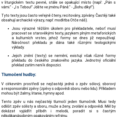
v liturgickém textu pevné, stále se opakující místo (např: „Pán s
vámi." - „I s Tebou!" Jděte ve jménu Páně." - „Bohu díky!").
Tyto texty jsou často veřejně čteny, recitovány, zpívány. Častěji také
obsahují archaické výrazy, např. modlitba Otče náš).
Jsou výrazné těžším úkolem pro překladatele, neboť musí
pracovat se starověkými texty, jazykem plným metaforických
a kulturních vrstev, jehož formy se dnes již nepoužívají.
Náročnost překladu je dána také různými teologickými
výklady.
Jejich znění (texty) se nemění, existují však různé formy
překladu do českého znakového jazyka. Jednotný oficiální
překlad zatím není k dispozici.
Tlumočení hudby:
V církevním prostředí se nejčastéji jedná o zpěv sólový, sborový
a responsoriální zpěvy (zpěvy s odpovědi sboru nebo lidu). Příkladem
mohou být žalmy, litanie, hymny apod.
Tento zpěv u nás nejčastéji tlumočí jeden tlumočník. Musi tedy
odlišit zpěv sólisty a sboru, muže a ženy, zvolání a odpovědi. Měl by
dokázat vyjádřit přibéh i melodii, poradit si s častým
několikanásobným opakováním refrénu.