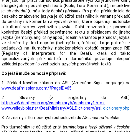
V té jsou i pň práci tlumočníka/překladatele výchozí jednotlivé knihy
liturgických a posvátných textů (Bible, Tóra. Korán atd.), respektive
jejich
národní
(u nás tedy české)
překlady.
Pro práci překladatele do
českého znakového jazyka je důležité znát několik variant překladů
do češtiny i s komentáň a vysvětlivkami, které objasňují historické
a kulturní vrstvy výchozího jazyka. Další možnosti je porovnat
konkrétní český překlad posvátného textu s překladem do jiného
jazyka (němčiny, angličtiny apod.). Ideální variantou je znalost jazyka,
ve kterém byl text napsán (hebrejština, řečtina). To je patrné i z
požadavků na tlumočníky náboženských obřadů organizace RID
(Registry of Interpreters for the Deaf), která od takto
specializovaných překladatelů a tlumočníků požaduje alespoň
základní povědomí o výchozích jazycích posvátných textů.
Co ještě muže pomoci v přípravě:
1. Překlad Nového zákona do ASL (Američan Sign Language) na
www.deafmissions.com/?PagelD=65
2. Slovníky (z angličtiny do ASL):
http://wW.deafjesus.org/vocabuiaryA/ocabulary1.html
,
www.valleybible.net/DeafMinistry/ASL.Dictionary/asl
. dictionary.php
3. Záznamy z tlumočených bohoslužeb do ASL
např na Youtube
Pro tlumočníky je důležité znát
terminologii a jazyk užívaný v českém