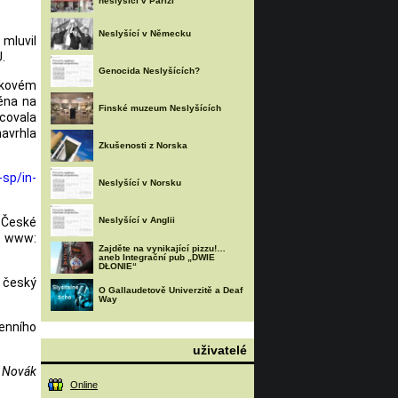
neslyšící v Paříži
Neslyšící v Německu
mluvil
.
Genocida Neslyšících?
akovém
ména na
Finské muzeum Neslyšících
acovala
avrhla
Zkušenosti z Norska
sp/in-
Neslyšící v Norsku
 České
Neslyšící v Anglii
www:
Zajděte na vynikající pizzu!…
aneb Integrační pub „DWIE
DŁONIE“
l český
O Gallaudetově Univerzitě a Deaf
Way
enního
uživatelé
n Novák
Online