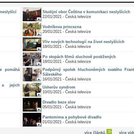
neslyšící
Studijní obor Čeština v komunikaci neslyšících
22/01/2021 - Česká televize
Vodníkova princezna
20/01/2021 - Česká televize
Vliv nových technologií na život neslyšících
18/01/2021 - Česká televize
Po stopách filmů sluchově postižených
18/01/2021 - Česká televize
ze pomáhá
Podpůrný spolek hluchoněmých svatého Frant
Sáleského
16/01/2021 - Česká televize
a jejich
Usherův syndrom
10/01/2021 - Česká televize
Divadlo beze slov
05/01/2021 - Česká televize
Pantomima a pohybové divadlo
01/01/2021 - Česká televize
více článků
více vi