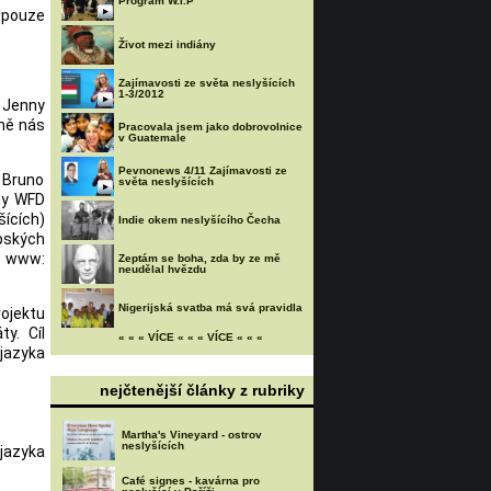
Program W.I.P
o pouze
Život mezi indiány
Zajímavosti ze světa neslyšících
1-3/2012
a Jenny
dně nás
Pracovala jsem jako dobrovolnice
v Guatemale
Pevnonews 4/11 Zajímavosti ze
n Bruno
světa neslyšících
aby WFD
ících)
Indie okem neslyšícího Čecha
opských
a www:
Zeptám se boha, zda by ze mě
neudělal hvězdu
Nigerijská svatba má svá pravidla
jektu
y. Cíl
« « « VÍCE « « « VÍCE « « «
jazyka
nejčtenější články z rubriky
Martha's Vineyard - ostrov
neslyšících
 jazyka
Café signes - kavárna pro