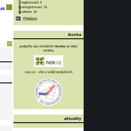
registrovaní: 0
neregistrovaní: 16
vák
celkem: 16
Přihlášení
ikonka
podpořte nás umístěním
ikonky
na Vaše
stránky
ruce.cz - vše o světě neslyšících
aktuality