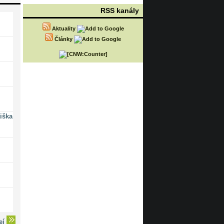
RSS kanály
Aktuality
Články
iška
deí