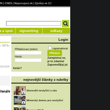
UN
|
CNES
|
Nepocujuci.sk
|
Zprávy ve ZJ
a a spol.
signwriting
odkazy
Login
o:
5271
x
zapamatovat
Přihlašovací jméno:
Heslo:
Zaregistruj se,
je to zdarma!
Zapomněl(a) jsi
/08/2009
heslo?
nejnovější články z rubriky
Slovenští neslyšící u nás
čtenáře
Německý domov pro neslyšící