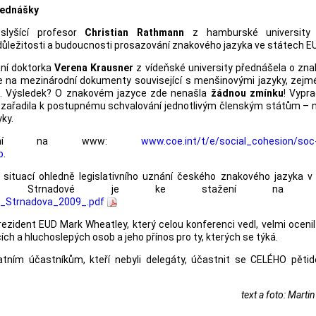
ednášky
slyšící profesor
Christian Rathmann
z hamburské university 
důležitosti a budoucnosti prosazování znakového jazyka ve státech EU
ní doktorka
Verena Krausner
z vídeňské university přednášela o zn
a se na mezinárodní dokumenty související s menšinovými jazyky, zej
ů. Výsledek? O znakovém jazyce zde nenašla
žádnou zmínku
! Vypr
 zařadila k postupnému schvalování jednotlivým členským státům – n
ky.
ažení na www:
www.coe.int/t/e/social_cohesion/soc-
p
.
situací ohledně legislativního uznání českého znakového jazyka v
 Věry Strnadové je ke stažení na 
ra_Strnadova_2009_.pdf
rezident EUD Mark Wheatley, který celou konferenci vedl, velmi oceni
h a hluchoslepých osob a jeho přínos pro ty, kterých se týká.
atním účastníkům, kteří nebyli delegáty, účastnit se CELÉHO pětid
text a foto: Marti