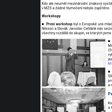
Kdo ale neuměl mezinárodní znakový systém
v MZS a žádné tlumočení nebylo zajištěno.
Workshopy
■ První workshop
byl o Evropské unii mla
Nilsson a Slovák Jaroslav Cehlárik nás sezn
všechny rozdělili do skupin, ve kterých jsme
■ 
Mo
(S
vy
ja
ht
■
SI
pr
a 
P
Ko
a 