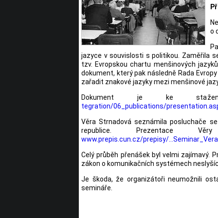
Př
Ne
o 
Pa
jazyce v souvislosti s politikou. Zaměřil
tzv. Evropskou chartu menšinových jazyk
dokument, který pak následně Rada Evropy
zařadit znakové jazyky mezi menšinové jazy
Dokument je ke st
tegration/06_publications/presentation.as
Věra Strnadová seznámila posluchače se 
republice. Prezentace
www.prepis.cun.cz/prepisy/...Seminar_Ve
Celý průběh přenášek byl velmi zajímavý. P
zákon o komunikačních systémech neslyšícíc
Je škoda, že organizátoři neumožnili ost
semináře.