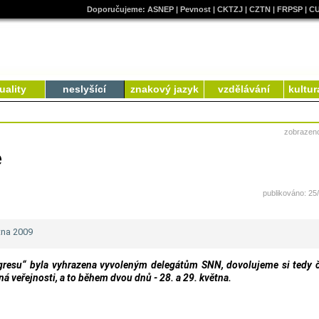
Doporučujeme:
ASNEP
|
Pevnost
|
CKTZJ
|
CZTN
|
FRPSP
|
C
uality
neslyšící
znakový jazyk
vzdělávání
kultur
zobrazen
e
publikováno: 25
tna 2009
gresu“ byla vyhrazena vyvoleným delegátům SNN, dovolujeme si tedy 
ná veřejnosti, a to během dvou dnů - 28. a 29. května.