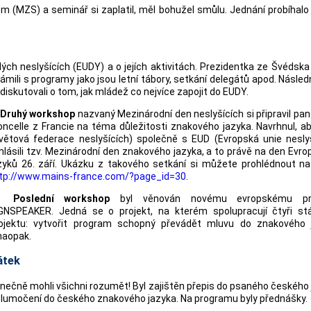
 (MZS) a seminář si zaplatil, měl bohužel smůlu. Jednání probíhal
dých neslyšících (EUDY) a o jejích aktivitách. Prezidentka ze Švédsk
ámili s programy jako jsou letní tábory, setkání delegátů apod. Násle
 diskutovali o tom, jak mládež co nejvíce zapojit do EUDY.
Druhý workshop
nazvaný Mezinárodní den neslyšících si připravil pa
ncelle z Francie na téma důležitosti znakového jazyka. Navrhnul, 
větová federace neslyšících) společně s EUD (Evropská unie neslyš
hlásili tzv. Mezinárodní den znakového jazyka, a to právě na den Evr
zyků 26. září. Ukázku z takového setkání si můžete prohlédnout n
tp://www.mains-france.com/?page_id=30
.
 Poslední workshop
byl věnován novému evropskému pro
GNSPEAKER. Jedná se o projekt, na kterém spolupracují čtyři stát
ojektu: vytvořit program schopný převádět mluvu do znakového 
naopak.
átek
nečně mohli všichni rozumět! Byl zajištěn přepis do psaného českého
tlumočení do českého znakového jazyka. Na programu byly přednášky.