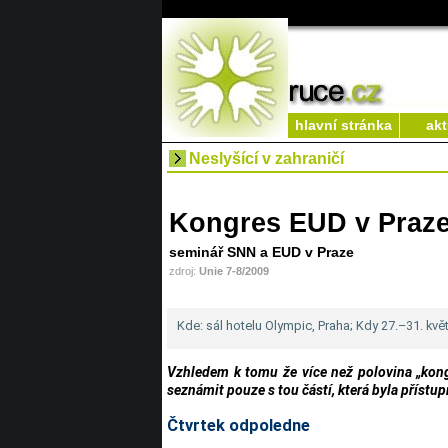
hlavní stránka
akt
Neslyšící v zahraničí
Kongres EUD v Praz
seminář SNN a EUD v Praze
zdroj:
Unie 7-8/2009
Kde: sál hotelu Olympic, Praha; Kdy 27.–31. kvě
Vzhledem k tomu že více než polovina „kon
seznámit pouze s tou částí, která byla přístup
Čtvrtek odpoledne