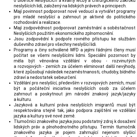
o bioetice Neslyšících a kvality léčby a chirurgického zákroku
neslyšících lidí, založený na lidských právech a principech.
Mají povinnost podporovat nové vedoucí a vytvářet programy
pro mladé neslyšící a zahrnout je aktivně do politického
rozhodování a realizace.
Mají zodpovědnost podporovat zaměstnání a soběstačnost
Neslyšících použitím ekonomického zplnomocnění.
Jsou zodpovědní k podpoře rovného přístupu ke službám
duševního zdraví pro všechny neslyšící lidi.
Programy a činy schválené WFD a jejími řádnými členy musí
počítat se všemi neslyšícími lidmi. Speciální pozornost by
měla být věnována vzdělání v obou - rozvinutých
a rozvojových - zemích za účelem eliminovat další nevýhody,
které způsobují následek nezaměstnanosti, chudoby, bídného
zdraví a nedostatek sebeurčení.
Vzdělání pro neslyšící, především v rozvojových zemích, musí
být a počáteční iniciativa neslyšících osob za účelem
zahrnout a poskytnout jim národní znakový jazyk/jazyky
a kulturu.
Jazyková a kulturní práva neslyšících imigrantů musí být
respektována stejně tak, jako podpora zajištění ve vzdělání
jazyka a kultury své nové země.
Tlumočníci znakového jazyka jsou podstatný zdroj k dosažení
lidských práv a plnohodnotného přístupu. Termín tlumočník
znakového jazyka je pojem zahrnující nejenom slyšící