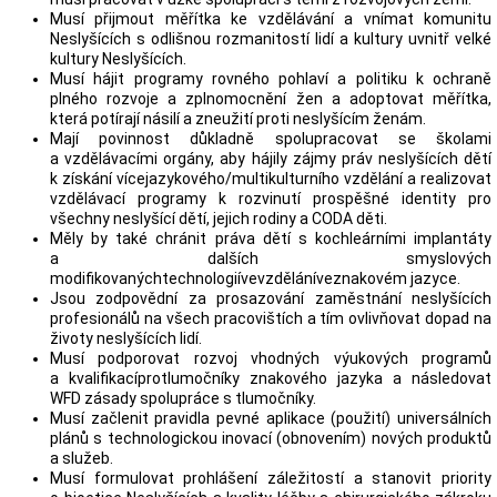
Musí přijmout měřítka ke vzdělávání a vnímat komunitu
Neslyšících s odlišnou rozmanitostí lidí a kultury uvnitř velké
kultury Neslyšících.
Musí hájit programy rovného pohlaví a politiku k ochraně
plného rozvoje a zplnomocnění žen a adoptovat měřítka,
která potírají násilí a zneužití proti neslyšícím ženám.
Mají povinnost důkladně spolupracovat se školami
a vzdělávacími orgány, aby hájily zájmy práv neslyšících dětí
k získání vícejazykového/multikulturního vzdělání a realizovat
vzdělávací programy k rozvinutí prospěšné identity pro
všechny neslyšící dětí, jejich rodiny a CODA děti.
Měly by také chránit práva dětí s kochleárními implantáty
a dalších smyslových
modifikovanýchtechnologiívevzděláníveznakovém jazyce.
Jsou zodpovědní za prosazování zaměstnání neslyšících
profesionálů na všech pracovištích a tím ovlivňovat dopad na
životy neslyšících lidí.
Musí podporovat rozvoj vhodných výukových programů
a kvalifikacíprotlumočníky znakového jazyka a následovat
WFD zásady spolupráce s tlumočníky.
Musí začlenit pravidla pevné aplikace (použití) universálních
plánů s technologickou inovací (obnovením) nových produktů
a služeb.
Musí formulovat prohlášení záležitostí a stanovit priority