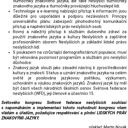
tlumočníky znakového jazyka, ale také neslyšící tlumočníky
znakového jazyka a tlumočníky provázející hluchoslepé lidi.
Technologie a e-learning nabízející přístup k informacím jsou
důležité pro uspořádání a podporu nezávislosti. Principy
universálního plánu zabezpečí plnohodnotný komunikační
přístup a naplnění lidských práv neslyšících osob.
Rovný a náležitý přístup k službám duševního zdraví za
použití znakového jazyka a kultury Neslyšících a zajištěné
profesionálním sborem Neslyšících je základní lidské právo
neslyšících lidí.
S poukazem na vzrůstající demografiistárnutí populace, musí
být věnována pozornost programům a službám pro neslyšící
důchodce.
Znakový jazyk slouží jako zásadní nástroj k zprostředkování
kultury a znalostí. Status a uznání znakového jazyka na celém
světě je posilována jazykovou politikou, výzkumem,
uchováním a výukou znakových jazyků. Znakový jazyk by měl
být částí všech národních školních osnov. Světová federace
neslyšících (WFD), její členové a účastníci 15.
Světového kongresu Světové federace neslyšících souhlasí
s napomáháním a implementací tohoto rozhodnutí kongresu všem
vládám a úřadům, požadujíce respektování a plnění LIDSKÝCH PRÁV
ZNAKOVÝMI JAZYKY.
překlad: Martin Novák