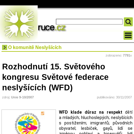
O komunitě Neslyšících
zobrazeno:
7791
x
Rozhodnutí 15. Světového
kongresu Světové federace
neslyšících (WFD)
zdroj:
Unie 9-10/2007
publikováno: 30/11/2007
WFD klade důraz na respekt
dětí
a mladých; hluchoslepých; neslyšících
s postižením; imigrantů; původních
obyvatel; lesbiček, gayů, lidí se
změnou pohlaví a bisexuálů; lidí