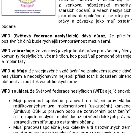
z venkova; náboženské minority;
starších občanů; a všech neslyšících
jako občanů společnosti se stejnými
právy a závazky, jako mají ostatní
občané.
WFD (Světová federace neslyšících) dává důraz
, že přijetím
pozitivních činů bude rychlejší rovnoprávnost mezi všemi.
WFD zdůrazňuje
, že znakový jazyk je lidské právo pro všechny členy
komunity Neslyšících, včetně těch, kdo používají pomocné přístroje
a implantáty.
WFD ujišťuje
, že vícejazyčné vzdělávání ve znakovém jazyce dává
neslyšícím a nedoslýchavým nejlepší příležitost k dosažení plného
občanství a požitek všech lidských práv.
WFD souhlasí
, že Světová federace neslyšících (WFD) a její členové:
Mají povinnost společně pracovat na hájení práv vládou
ratifikovanýchsmluva implementovat (uskutečnit) konvenci
(úmluvu) OSN „o právech osob se zdravotním postižením“,
a tím zajistit neslyšícím plné dosažení všech lidských práv na
spravedlivém přístupu s ostatními občany.
Musí pracovat společně jako kolektiv a ti z rozvinutých zemí
musí pracovat v úzké spolupráci s těmi z rozvojových zemí.