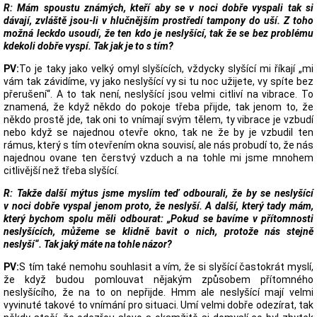
R: Mám spoustu známých, kteří aby se v noci dobře vyspali tak si
dávají, zvláště jsou-li v hlučnějším prostředí tampony do uší. Z toho
možná leckdo usoudí, že ten kdo je neslyšící, tak že se bez problému
kdekoli dobře vyspí. Tak jak je to s tím?
PV:
To je taky jako velký omyl slyšících, vždycky slyšící mi říkají „mi
vám tak závidíme, vy jako neslyšící vy si tu noc užijete, vy spíte bez
přerušení“. A to tak není, neslyšící jsou velmi citliví na vibrace. To
znamená, že když někdo do pokoje třeba přijde, tak jenom to, že
někdo prostě jde, tak oni to vnímají svým tělem, ty vibrace je vzbudí
nebo když se najednou otevře okno, tak ne že by je vzbudil ten
rámus, který s tím otevřením okna souvisí, ale nás probudí to, že nás
najednou ovane ten čerstvý vzduch a na tohle mi jsme mnohem
citlivější než třeba slyšící.
R: Takže další mýtus jsme myslím teď odbourali, že by se neslyšící
v noci dobře vyspal jenom proto, že neslyší. A další, který tady mám,
který bychom spolu měli odbourat: „Pokud se bavíme v přítomnosti
neslyšících, můžeme se klidně bavit o nich, protože nás stejně
neslyší“. Tak jaký máte na tohle názor?
PV:
S tím také nemohu souhlasit a vím, že si slyšící častokrát myslí,
že když budou pomlouvat nějakým způsobem přítomného
neslyšícího, že na to on nepřijde. Hmm ale neslyšící mají velmi
vyvinuté takové to vnímání pro situaci. Umí velmi dobře odezírat, tak