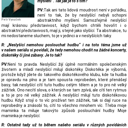
myšlení“. Tak jak je to s tím?
PV:
Tak ani tato lidová moudrost není v pořádku,
není to tak, že by neslyšící nebyli schopni
Petr Vysuček
abstraktního myšlení. Samozřejmě neslyšící
mají krásnou představivost, když bychom chtěli hovořit i o
abstraktní představivosti, mají ji, stejně jako slyšící. Ta abstrakce, tu
mi nedostaneme sluchem, to je v jedinci a v neslyšících taky.
R: „Neslyšící nemohou poslouchat hudbu“ i na toto téma jsme už
v našem seriálu si povídali, že tedy nemohou chodit na žádné koncerty,
diskotéky či jiné zábavy. Je to tak?
PV:
Není to pravda. Neslyšící žijí úplně normálním společenským
životem a mladí neslyšící milují diskotéky. Diskotéka je výborná,
protože když jdete do takového diskotékového klubu, kde ta hudba
je opravdu na plno a je tam spousta reprobeden, které přenášejí
basy, tak neslyšící cítí tuto hudbu celým tělem a je to pro ně velký
zážitek. Ono necítí slova, o kterých se tam zpívá, ale cítí ten rytmus
a to je pro ně velký zážitek. A neslyšící milují tuto diskotékovou
hudbu. Když stojí o to víc prožívat ten zážitek, tak si dají ruce na
reprobedny a znásobí to, cítí to všechno mnohem víc. Třeba moje
maminka ta miluje takovýto způsob poslouchání hudby. Moje
maminka je neslyšící.
R: Ostatně tady už to během našeho seriálu v různých povídáních