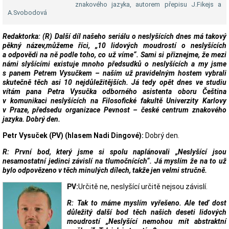
znakového jazyka, autorem přepisu J.Fikejs a
A.Svobodová
Redaktorka: (R) Další díl našeho seriálu o neslyšících dnes má takový
pěkný název,můžeme říci, „10 lidových moudrostí o neslyšících
a odpovědi na ně podle toho, co už víme“. Sami si přiznejme, že mezi
námi slyšícími existuje mnoho předsudků o neslyšících a my jsme
s panem Petrem Vysučkem – naším už pravidelným hostem vybrali
skutečně těch asi 10 nejdůležitějších. Já tedy opět dnes ve studiu
vítám pana Petra Vysučka odborného asistenta oboru Čeština
v komunikaci neslyšících na Filosofické fakultě Univerzity Karlovy
v Praze, předsedu organizace Pevnost – české centrum znakového
jazyka. Dobrý den.
Petr Vysuček (PV) (hlasem Nadi Dingové):
Dobrý den.
R: První bod, který jsme si spolu naplánovali „Neslyšící jsou
nesamostatní jedinci závislí na tlumočnících“. Já myslím že na to už
bylo odpovězeno v těch minulých dílech, takže jen velmi stručně.
PV:
Určitě ne, neslyšící určitě nejsou závislí.
R: Tak to máme myslím vyřešeno. Ale teď dost
důležitý další bod těch našich deseti lidových
moudrostí „Neslyšící nemohou mít abstraktní