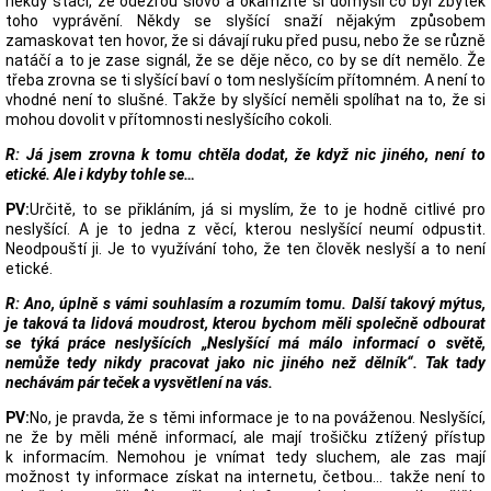
někdy stačí, že odezřou slovo a okamžitě si domyslí co byl zbytek
toho vyprávění. Někdy se slyšící snaží nějakým způsobem
zamaskovat ten hovor, že si dávají ruku před pusu, nebo že se různě
natáčí a to je zase signál, že se děje něco, co by se dít nemělo. Že
třeba zrovna se ti slyšící baví o tom neslyšícím přítomném. A není to
vhodné není to slušné. Takže by slyšící neměli spolíhat na to, že si
mohou dovolit v přítomnosti neslyšícího cokoli.
R: Já jsem zrovna k tomu chtěla dodat, že když nic jiného, není to
etické. Ale i kdyby tohle se…
PV:
Určitě, to se přikláním, já si myslím, že to je hodně citlivé pro
neslyšící. A je to jedna z věcí, kterou neslyšící neumí odpustit.
Neodpouští ji. Je to využívání toho, že ten člověk neslyší a to není
etické.
R: Ano, úplně s vámi souhlasím a rozumím tomu. Další takový mýtus,
je taková ta lidová moudrost, kterou bychom měli společně odbourat
se týká práce neslyšících „Neslyšící má málo informací o světě,
nemůže tedy nikdy pracovat jako nic jiného než dělník“. Tak tady
nechávám pár teček a vysvětlení na vás.
PV:
No, je pravda, že s těmi informace je to na pováženou. Neslyšící,
ne že by měli méně informací, ale mají trošičku ztížený přístup
k informacím. Nemohou je vnímat tedy sluchem, ale zas mají
možnost ty informace získat na internetu, četbou… takže není to