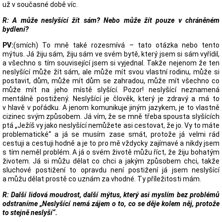
už v současné době víc.
R: A může neslyšící žít sám? Nebo může žít pouze v chráněném
bydlení?
PV:
(smích) To mně také rozesmívá – tato otázka nebo tento
mýtus. Já žiju sám, žiju sám ve svém bytě, který jsem si sám vyřídil,
a všechno s tím související jsem si vyjednal. Takže nejenom že ten
neslyšící může žít sám, ale může mít svou vlastní rodinu, může si
postavit, dům, může mít dům se zahradou, může mít všechno co
může mít na jeho místě slyšící. Pozor! neslyšící neznamená
mentálně postižený. Neslyšící je člověk, který je zdravý a má to
v hlavě v pořádku. A jenom komunikuje jiným jazykem, je to vlastně
cizinec svým způsobem. Já vím, že se mně třeba spousta slyšících
ptá „Ježíš vy jako neslyšící nemůžete asi cestovat, že jo. Vy to máte
problematické“ a já se musím zase smát, protože já velmi rád
cestuji a cestuji hodně a je to pro mě vždycky zajímavé a nikdy jsem
s tím neměl problém. A já o svém životě můžu říct, že žiju bohatým
životem. Já si můžu dělat co chci a jakým způsobem chci, takže
sluchové postižení to opravdu není postižení já jsem neslyšící
a můžu dělat prostě co uznám za vhodné. Ty příležitosti mám.
R: Další lidová moudrost, další mýtus, který asi myslím bez problémů
odstraníme „Neslyšící nemá zájem o to, co se děje kolem něj, protože
to stejně neslyší“.