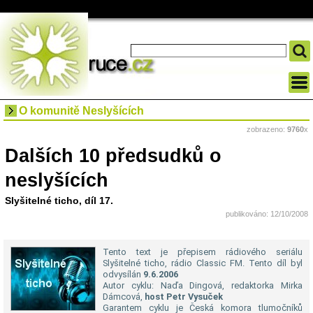
O komunitě Neslyšících
zobrazeno:
9760
x
Dalších 10 předsudků o
neslyšících
Slyšitelné ticho, díl 17.
publikováno: 12/10/2008
Tento text je přepisem rádiového seriálu
Slyšitelné ticho, rádio Classic FM. Tento díl byl
odvysílán
9.6.2006
Autor cyklu: Naďa Dingová, redaktorka Mirka
Dámcová,
host Petr Vysuček
Garantem cyklu je Česká komora tlumočníků