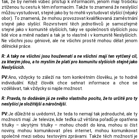
tak, že by neměli vůbec přístup k informacím, jenom mají trošičku
ztíženou tu cestu k těm informacím. Takže to znamená že neslyšící
můžou vystudovat, stejně jako by to mohli vystudovat slyšící (nějaký
obor). To znamená, že mohou provozovat kvalifikovaná zaměstnání
stejně jako slyšící. Rozvrstvení těch jednotlivců je samozřejmě
stejné jako v komunitě slyšících, taky ve společnosti slyšících jsou
lidé více a méně nadaní a tak je to vlastně i v komunitě Neslyšících.
Ne všichni jsou géniové, ale ne všichni prostě mohou dělat jenom
dělnické práce.
R: A taky ne všichni jsou houževnatí a ne všichni mají ten vytčený cíl,
za kterým jdou, a to myslím že platí pro komunitu slyšících stejně jako
Neslyšících.
PV:
Ano, vždycky to záleží na tom konkrétním člověku, je to hodně
individuální. Když člověk chce sehnat informace a chce se
vzdělávat, tak vždycky si najde možnost.
R: Pravda, to dodávám já ze svého vlastního pocitu, že to určitě pro ty
neslyšící je složitější a náročnější.
PV:
Je důležité si uvědomit, že teda to nemají tak jednoduché, ale ty
možnosti mají. Je televize, kde teďka už většina pořadů je opatřena
titulky – skrytými titulky – mohou chodit do kina, mohou si číst
noviny, mohou komunikovat přes internet, mohou komunikovat
společně mezi sebou textovými zprávami. Takže těch možností je