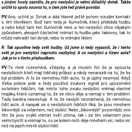
s jinými hosty zaznělo, že pro neslyšící je velmi důležitý dotek. Takže
určitě to spolu souvisí to, o čem jste teď právě povídal.
PV:
Ano, určitě jo. Dotyk a ááá hlavně ještě potom vizuální kontakt
s tím člověkem. Buď tam tedy je tlumočník, který překládá hudbu
a nebo když tam ten tlumočník není, a ten neslyšící chce nějakým
způsobem, alespoň částečně vnímat tu hudbu jako takovou, tak to
může nahradit ten dotyk, nebo to vnímání tělem.
R: Tak opusťme tedy svět hudby. Už jsme si tedy vyjasnili, že i tento
svět je pro neslyšící naprosto nezbytný. A co neslyšící a řízení auta?
Jak je to s tímto předsudkem.
PV:
To mně rozesmívá, vždycky, a já musím říci že je spousta
neslyšících kteří mají řidičský průkaz a nikdy nenarazili na to, že by
byl problém. A to že nemohou řídit auto, to je úplný nesmysl. Když
třeba policie jede a tedy používá zvukový signál pro upozornění
ostatním řidičům, tak místo toho zvuku neslyšící vnímají vlastně
majáky, které oznamují to, že se něco děje a nemají s tím problém.
Tady bariéra neexistuje. A to že neslyší neznamená, že nemohou
řídit auto. A naopak se o neslyšících řidičích říká, že jsou mnohem
šikovnější za volantem, než slyšící. Nebo „šikovnější“ pozornější, ono
tím že jsou zvyklí vnímat svět očima, tak i za tím volantem jsou
velmi bystří a vnímají to, co se kolem nich děje mnohem víc, nebo víc
než na jejich místě slyšící řidič.