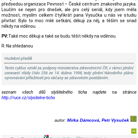
předsedou organizace Pevnost – České centrum znakového jazyka.
Loučím se nejen pro dnešek, ale pro celý seriál, kdy jsem měla
možnost, myslím celkem čtyřikrát pana Vysučka u nás ve studiu
přivítat. Bylo to moc milé setkání, děkuji za něj, a těším se snad
někdy na viděnou.
PV:
Také moc děkuji a také se budu těšit někdy na viděnou.
R: Na shledanou
Hudební předěl
Tento cyklus vznikl za podpory ministerstva zdravotnictví ČR, v rámci plnění
usnesení vlády číslo 256 ze 14. dubna 1998, tedy plnění Národního plánu
vyrovnávání příležitostí pro občany se zdravotním postižením.
seznam všech dílů slyšitelného ticha najdete na stránce
http://ruce.cz/slysitelne-ticho
autor:
Mirka Dámcová, Petr Vysuček