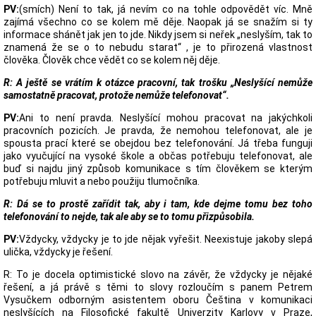
PV:
(smích) Není to tak, já nevím co na tohle odpovědět víc. Mně
zajímá všechno co se kolem mě děje. Naopak já se snažím si ty
informace shánět jak jen to jde. Nikdy jsem si neřek „neslyším, tak to
znamená že se o to nebudu starat“ , je to přirozená vlastnost
člověka. Člověk chce vědět co se kolem něj děje.
R: A ještě se vrátím k otázce pracovní, tak trošku „Neslyšící nemůže
samostatně pracovat, protože nemůže telefonovat“.
PV:
Ani to není pravda. Neslyšící mohou pracovat na jakýchkoli
pracovních pozicích. Je pravda, že nemohou telefonovat, ale je
spousta prací které se obejdou bez telefonování. Já třeba funguji
jako vyučující na vysoké škole a občas potřebuju telefonovat, ale
buď si najdu jiný způsob komunikace s tím člověkem se kterým
potřebuju mluvit a nebo použiju tlumočníka.
R: Dá se to prostě zařídit tak, aby i tam, kde dejme tomu bez toho
telefonování to nejde, tak ale aby se to tomu přizpůsobila.
PV:
Vždycky, vždycky je to jde nějak vyřešit. Neexistuje jakoby slepá
ulička, vždycky je řešení.
R: To je docela optimistické slovo na závěr, že vždycky je nějaké
řešení, a já právě s těmi to slovy rozloučím s panem Petrem
Vysučkem odborným asistentem oboru Čeština v komunikaci
neslyšících na Filosofické fakultě Univerzity Karlovy v Praze,