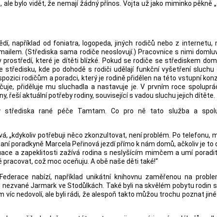
 ale bylo vidět, že nemají žádný přínos. Vojta už jako miminko pěkně „
dí, například od foniatra, logopeda, jiných rodičů nebo z internetu
ailem. (Střediska sama rodiče neoslovují.) Pracovnice s nimi domluv
v prostředí, které je dítěti blízké. Pokud se rodiče se střediskem dom
 středisku, kde po dohodě s rodiči udělají funkční vyšetření sluchu 
spozici rodičům a poradci, který je rodině přidělen na této vstupní konz
ečuje, přiděluje mu sluchadla a nastavuje je. V prvním roce spolupr
y, řeší aktuální potřeby rodiny, související s vadou sluchu jejich dítěte.
ty střediska rané péče Tamtam. Co pro ně tato služba a spol
vá, „kdykoliv potřebuji něco zkonzultovat, není problém. Po telefonu, 
 paní poradkyně Marcela Peřinová jezdí přímo k nám domů, ačkoliv je to 
tuace a zapeklitosti zažívá rodina s neslyšícím mimčem a umí poradi
 pracovat, což moc oceňuju. A obě naše děti také!“
é Federace nabízí, například unikátní knihovnu zaměřenou na probl
ti nezvané Jarmark ve Stodůlkách. Také byli na skvělém pobytu rodin 
 víc nedovolí, ale byli rádi, že alespoň takto můžou trochu poznat jiné