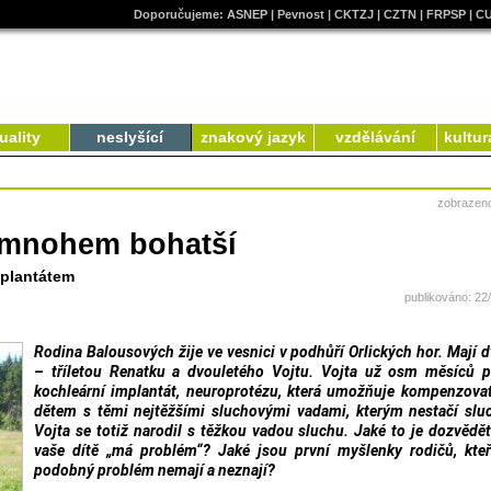
Doporučujeme:
ASNEP
|
Pevnost
|
CKTZJ
|
CZTN
|
FRPSP
|
C
uality
neslyšící
znakový jazyk
vzdělávání
kultur
zobrazen
 mnohem bohatší
mplantátem
publikováno: 22
Rodina Balousových žije ve vesnici v podhůří Orlických hor. Mají d
– tříletou Renatku a dvouletého Vojtu. Vojta už osm měsíců p
kochleární implantát, neuroprotézu, která umožňuje kompenzova
dětem s těmi nejtěžšími sluchovými vadami, kterým nestačí slu
Vojta se totiž narodil s těžkou vadou sluchu. Jaké to je dozvědět
vaše dítě „má problém“? Jaké jsou první myšlenky rodičů, kteř
podobný problém nemají a neznají?