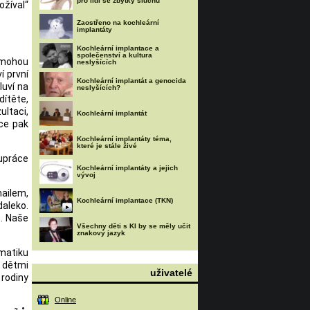
pro lidi se zbytky sluchu
ožíval“
Zaostřeno na kochleární
implantáty
Kochleární implantace a
společenství a kultura
, mohou
neslyšících
í první
Kochleární implantát a genocida
luví na
neslyšících?
dítěte,
ultaci,
Kochleární implantát
áce pak
Kochleární implantáty téma,
které je stále živé
upráce
Kochleární implantáty a jejich
vývoj
mailem,
Kochleární implantace (TKN)
daleko.
t. Naše
Všechny děti s KI by se měly učit
znakový jazyk
ematiku
s dětmi
uživatelé
 rodiny
Online