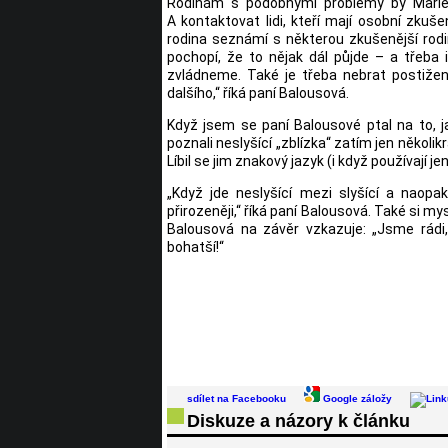
Rodinám s podobnými problémy by Marie d
A kontaktovat lidi, kteří mají osobní zku
rodina seznámí s některou zkušenější rodi
pochopí, že to nějak dál půjde – a třeba
zvládneme. Také je třeba nebrat postižen
dalšího,“ říká paní Balousová.
Když jsem se paní Balousové ptal na to, 
poznali neslyšící „zblízka“ zatím jen několi
Líbil se jim znakový jazyk (i když používají j
„Když jde neslyšící mezi slyšící a naopak
přirozeněji,“ říká paní Balousová. Také si my
Balousová na závěr vzkazuje: „Jsme rádi
bohatší!“
sdílet na Facebooku
Google záložy
Diskuze a názory k článku