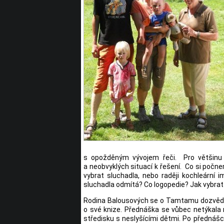
s opožděným vývojem řeči. Pro většinu t
a neobvyklých situací k řešení. Co si po
vybrat sluchadla, nebo raději kochleární
sluchadla odmítá? Co logopedie? Jak vybra
Rodina Balousových se o Tamtamu dozvěděl
o své knize. Přednáška se vůbec netýkala 
středisku s neslyšícími dětmi. Po přednášce