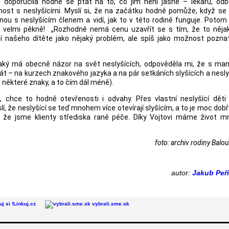
oporučila hodně se ptát na to, co jim není jasné – lékařů, odbo
šenost s neslyšícími. Myslí si, že na začátku hodně pomůže, když se
nou s neslyšícím členem a vidí, jak to v této rodině funguje. Potom
 i velmi pěkně! „Rozhodně nemá cenu uzavřít se s tím, že to něja
í našeho dítěte jako nějaký problém, ale spíš jako možnost pozna
jaký má obecně názor na svět neslyšících, odpověděla mi, že s ma
krát – na kurzech znakového jazyka a na pár setkáních slyšících a nesly
en některé znaky, a to čím dál méně).
, chce to hodně otevřenosti i odvahy. Přes vlastní neslyšící děti
slí, že neslyšící se teď mnohem více otevírají slyšícím, a to je moc dobř
, že jsme klienty střediska rané péče. Díky Vojtovi máme život 
foto: archiv rodiny Balo
autor:
Jakub Peř
Linkuj.cz
vybrali.sme.sk