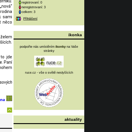
rníků.
registrovaní: 0
 „nová“
neregistrovaní: 3
 rodina
celkem: 3
k sami
Přihlášení
t něco
ikonka
nželem
šících.
podpořte nás umístěním
ikonky
na Vaše
stránky
 to jde
e. Paní
mnohem
ruce.cz - vše o světě neslyšících
usových
ina
aktuality