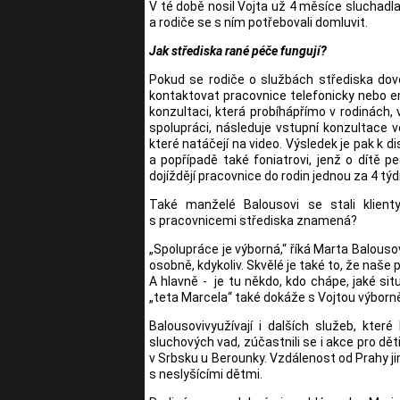
V té době nosil Vojta už 4 měsíce sluchadla,
a rodiče se s ním potřebovali domluvit.
Jak střediska rané péče fungují?
Pokud se rodiče o službách střediska dově
kontaktovat pracovnice telefonicky nebo em
konzultaci, která probíhápřímo v rodinách, 
spolupráci, následuje vstupní konzultace ve
které natáčejí na video. Výsledek je pak k di
a popřípadě také foniatrovi, jenž o dítě p
dojíždějí pracovnice do rodin jednou za 4 týdn
Také manželé Balousovi se stali klien
s pracovnicemi střediska znamená?
„Spolupráce je výborná,“ říká Marta Balouso
osobně, kdykoliv. Skvělé je také to, že naše
A hlavně - je tu někdo, kdo chápe, jaké si
„teta Marcela“ také dokáže s Vojtou výborně
Balousovivyužívají i dalších služeb, kter
sluchových vad, zúčastnili se i akce pro dě
v Srbsku u Berounky. Vzdálenost od Prahy jim
s neslyšícími dětmi.