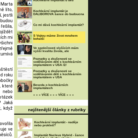
Kochleární implantát u dětí
 Marta
ě líto,
Kochleární implantát je
DALIBOROVA šance do budoucna
 jestli
 budou
Co mi dává kochleární implantát?
řešila,
jíždět
S Vojtou máme život mnohem
ích mi
bohatší
šichni
zřejmě
Ve společnosti slyšících mám
vyšší kvalitu života, ale
ozumívá
Poznatky a zkušenosti se
vzděláváním dětí s kochleárním
implantátem v USA /2/
štěstí
Poznatky a zkušenosti se
od roku
vzděláváním dětí s kochleárním
implantátem v USA
obočky
Beseda o kochleárních
 které
implantátech
 nebo
« « « VÍCE « « « VÍCE « « «
otázek
? Jaká
, když
nejčtenější články z rubriky
Kochleární implantát - naděje
vořila
nebo prokletí?
cuje ve
měsíců.
Implantát Nucleus Hybrid - šance