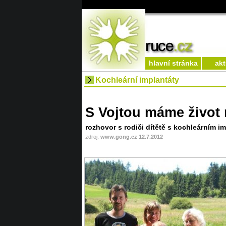
hlavní stránka
akt
Kochleární implantáty
S Vojtou máme život
rozhovor s rodiči dítětě s kochleárním i
zdroj:
www.gong.cz 12.7.2012