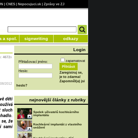
UN
|
CNES
|
Nepocujuci.sk
|
Zprávy ve ZJ
a a spol.
signwriting
odkazy
Login
o:
4672
x
zapamatovat
Přihlašovací jméno:
Heslo:
Zaregistruj se,
je to zdarma!
Zapomněl(a) jsi
/08/2012
heslo?
vě děti
nejnovější články z rubriky
oužívá
t sluch
Spolek uživatelů kochleárního
chadlo.
implantátu
 se, že
Kochleární implantát z vlastního
í sami
uvážení