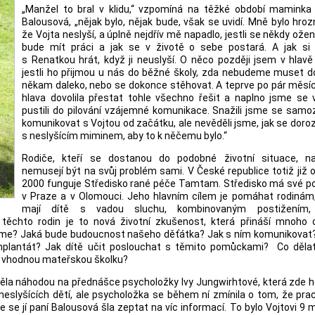
„Manžel to bral v klidu,“ vzpomíná na těžké období maminka
Balousová, „nějak bylo, nějak bude, však se uvidí. Mně bylo hrozn
že Vojta neslyší, a úplně nejdřív mě napadlo, jestli se někdy ožení,
bude mít práci a jak se v životě o sebe postará. A jak si
s Renatkou hrát, když ji neuslyší. O něco později jsem v hlavě 
jestli ho přijmou u nás do běžné školy, zda nebudeme muset do
někam daleko, nebo se dokonce stěhovat. A teprve po pár měsíc
hlava dovolila přestat tohle všechno řešit a naplno jsme se v
pustili do pilování vzájemné komunikace. Snažili jsme se samo
komunikovat s Vojtou od začátku, ale nevěděli jsme, jak se dor
s neslyšícím miminem, aby to k něčemu bylo.“
Rodiče, kteří se dostanou do podobné životní situace, na
nemusejí být na svůj problém sami. V České republice totiž již 
2000 funguje Středisko rané péče Tamtam. Středisko má své p
v Praze a v Olomouci. Jeho hlavním cílem je pomáhat rodinám,
mají dítě s vadou sluchu, kombinovaným postižením,
ěchto rodin je to nová životní zkušenost, která přináší mnoho 
čneme? Jaká bude budoucnost našeho děťátka? Jak s ním komunikovat
 implantát? Jak dítě učit poslouchat s těmito pomůckami? Co dělat
t vhodnou mateřskou školku?
a náhodou na přednášce psycholožky Ivy Jungwirhtové, která zde ho
neslyšících dětí, ale psycholožka se během ní zmínila o tom, že pra
 se jí paní Balousová šla zeptat na víc informací. To bylo Vojtovi 9 