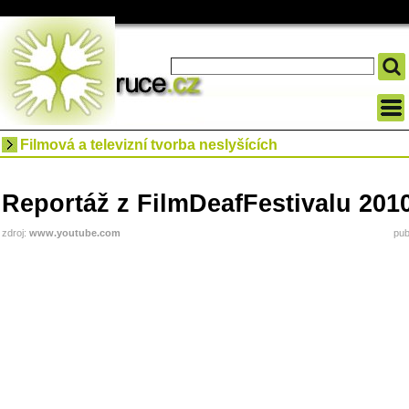
Filmová a televizní tvorba neslyšících
Reportáž z FilmDeafFestivalu 201
zdroj:
www.youtube.com
pub