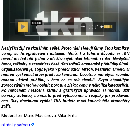
Neslyšící žijí ve vizuálním světě. Proto rádi sledují filmy, čtou komiksy,
věnují se fotografování i natáčení filmů. I z tohoto důvodu si TKN
nesmí nechat ujít jednu z očekávaných akcí letošního roku. Neslyšící
herce, režiséry a scenáristy čeká třetí ročník amatérské přehlídky filmů.
Organizátorem je, stejně jako v předchozích letech, Deafland. Umělci si
mohou vyzkoušet práci před i za kamerou. Účastníci minulých ročníků
mohou ukázat publiku, v čem se za rok zlepšili. Svým nápaditým
zpracováním mohou oslnit porotu a získat cenu v několika kategoriích.
Po náročném natáčení, střihu a grafických úpravách si mohou užít
červený koberec, nervozitu před vyhlášením a rozpaky při předávání
cen. Díky dnešnímu vydání TKN budete moci kousek této atmosféry
zažít.
Moderátoři: Marie Mašláňová, Milan Fritz
stránky pořadu