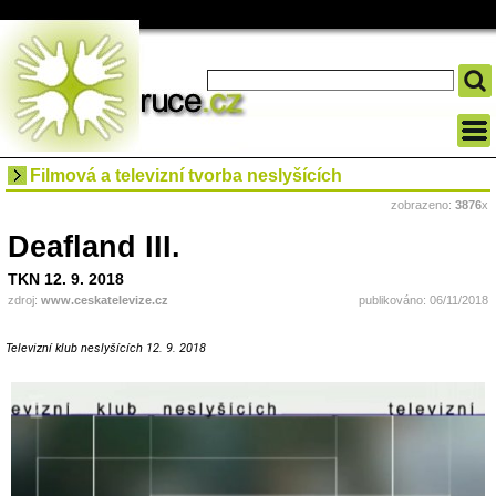
Filmová a televizní tvorba neslyšících
zobrazeno:
3876
x
Deafland III.
TKN 12. 9. 2018
zdroj:
www.ceskatelevize.cz
publikováno: 06/11/2018
Televizní klub neslyšících 12. 9. 2018