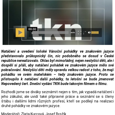
Natáčení a uvedení loňské Vánoční pohádky ve znakovém jazyce
představovalo průkopnický čin, nic podobného se dosud v České
republice nerealizovalo. Ohlas byl mimořádný, nejen neslyšící děti, ale i
dospělí si přáli, aby natáčení pohádek ve znakovém jazyce mělo své
pokračování. Neslyšící děti měly opravdu velkou radost z toho, že mají
pohádku ve svém mateřském – tedy znakovém jazyce. Proto se
přistoupilo k natáčení další pohádky, ta letošní se bude jmenovat
Nepovedený čert. Dnešní vydání TKN bude takovým filmem o filmu.
Rozhodli jsme se diváky seznámit nejen s tím, jak vypadá natáčení i
jeho zákulisí, ale uvidí také přípravné práce a seznámí se s členy
štábu i dalšími lidmi různých profesí, kteří se podílejí na realizaci
druhé pohádky ve znakovém jazyce.
Moderátoři: Zlata Kurcová, Josef Brožík