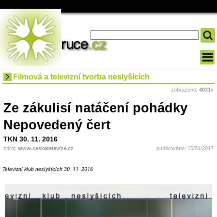
Filmová a televizní tvorba neslyšících
zobrazeno:
4031
x
Ze zákulisí natáčení pohádky
Nepovedený čert
TKN 30. 11. 2016
zdroj:
www.ceskatelevize.cz
publikováno: 15/01/2017
Televizní klub neslyšících 30. 11. 2016