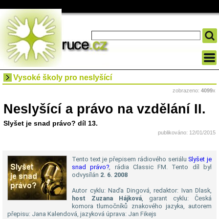
Vysoké školy pro neslyšící
zobrazeno:
4099
x
Neslyšící a právo na vzdělání II.
Slyšet je snad právo? díl 13.
publikováno: 12/01/2015
Tento text je přepisem rádiového seriálu
Slyšet je
snad právo?
, rádia Classic FM. Tento díl byl
odvysílán
2. 6. 2008
Autor cyklu: Naďa Dingová, redaktor: Ivan Dlask,
host Zuzana Hájková
, garant cyklu: Česká
komora tlumočníků znakového jazyka, autorem
přepisu: Jana Kalendová, jazyková úprava: Jan Fikejs