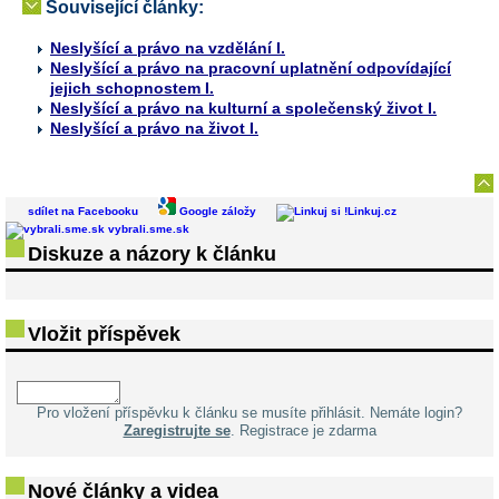
Související články:
Neslyšící a právo na vzdělání I.
Neslyšící a právo na pracovní uplatnění odpovídající
jejich schopnostem I.
Neslyšící a právo na kulturní a společenský život I.
Neslyšící a právo na život I.
sdílet na Facebooku
Google záložy
Linkuj.cz
vybrali.sme.sk
Diskuze a názory k článku
Vložit příspěvek
Pro vložení příspěvku k článku se musíte přihlásit. Nemáte login?
Zaregistrujte se
. Registrace je zdarma
Nové články a videa