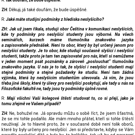
R:
tak doufám, že bude úspěšné.
ZH
: Děkuji, já také doufám, že bude úspěšné.
R:
Jaké máte studijní podmínky z hlediska neslyšícího?
ZH
: Jak už jsem říkala, studuji obor Čeština v komunikaci neslyšících,
kde ty podmínky pro neslyšící studenty jsou výborné. Na všech
seminářích, kurzech máme tlumočníka znakového jazyka
a zapisovatele přednášek. Není to obor, který by byl určený jenom pro
neslyšící studenty. Je to obor, kde studují současně slyšící i neslyšící
studenti, takže proto je tam ten zapisovatel pro nás, kteří si nemůžeme
v jeden moment psát poznámky a zároveň „poslouchat“ tlumočníka
znakového jazyka. U nás je to tak, že slyšící i neslyšící studenti mají
stejné podmínky a stejné požadavky ke studiu. Není tam žádná
výjimka, která by neslyšícím studentům ulevovala. Já vím, že jsou
třeba jiné školy, které ty úlevy pro neslyšící poskytují, ale tady u nás na
Filozofické fakultě ne, tady jsou ty podmínky úplně rovné.
R:
Mají všichni Vaši kolegové štěstí studovat to, co si přejí, jako je
tomu zřejmě ve Vašem případě?
ZH
: Ne, bohužel ne. Já opravdu můžu o sobě říct, že jsem šťastná,
že se mi tohle podařilo. Ale mám mnoho přátel, kteří si tohle štěstí
neužívají. Je to hlavně proto, že v současné době není tolik oborů,
které by byly určeny pro neslyšící. Jen si představte, kdyby se Vám