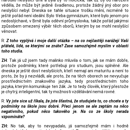
narodilo neslyšící dítě a byla by to holčička, tak už by od narození
věděla, že může být jedině švadlenou, protože žádný jiný obor pro
neslyšící nebyl. Dneska se tahle situace trošku mění, nicméně to
ještě pořád není ideální. Bylo třeba gymnázium, které bylo jenom pro
nedoslýchavé, v Brně byla oděvní průmyslovka, takže pořád jakýmsi
způsobem omezený výběr těch oborů, kterým by se mohl neslyšící
věnovat.
R:
Z toho vyplývá i moje další otázka – na co nejčastěji narážejí Vaši
přátelé, lidé, se kterými se znáte? Zase samozřejmě myslím v oblasti
toho studia.
ZH
: Tak já už jsem tady malinko mluvila o tom, jak se mám dobře,
protože podmínky, které potřebuji pro studium, jsou splněné. Ale
dneska je ještě dost neslyšících, kteří nemají ani maturitu a není to
proto, že by ji nezvládli, ale proto, že na těch oborech se nevyučuje
prostřednictvím znakového jazyka, tedy prostřednictvím toho
jazyka, kterým komunikuje ten žák. Je to tedy člověk, který přestože
je chytrý, inteligentní, tak ty možnosti vzdělávání nemá rovné.
R:
Vy jste sice už říkala, že jste šťastná, že studujete to, co chcete a ty
podmínky na škole jsou dobré. Přeci jenom se ale zeptám na něco
negativního, pokud něco takového je. Na co ze školy nerada
vzpomínáte?
ZH:
No tak, aby to nevypadalo, já samozřejmě mám i hodně