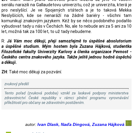
seriálu narazili na Gallaudetovu univerzitu, což je univerzita, která je
pro neslyšící. Je ve Spojených státech a je to taková Mekka
Neslyšících, kde se nenaráží na žádné bariéry - všichni tam
komunikují znakovým jazykem. Kéž by se něco podobného podařilo
vybudovat tady u nás v Čechách. No, ale to nebude ani za 5 ani za 10
let, možná tak za 100 let, to už tady nebudeme.
R:
Já Vám moc děkuji, přeji samozřejmě to úspěšné absolutorium
a úspěšné studium. Mým hostem byla Zuzana Hájková, studentka
Filozofické fakulty Univerzity Karlovy a členka organizace Pevnost -
Českého centra znakového jazyka. Takže ještě jednou hodně úspěchů
a děkuji.
ZH
: Také moc děkuji za pozvání.
zvukový předěl
Tento pořad (zvuková podoba) vznikl za laskavé podpory ministerstva
zdravotnictví České republiky v rámci plnění programu vyrovnávání
příležitostí pro občany se zdravotním postižením.
autor:
Ivan Dlask, Naďa Dingová, Zuzana Hájková