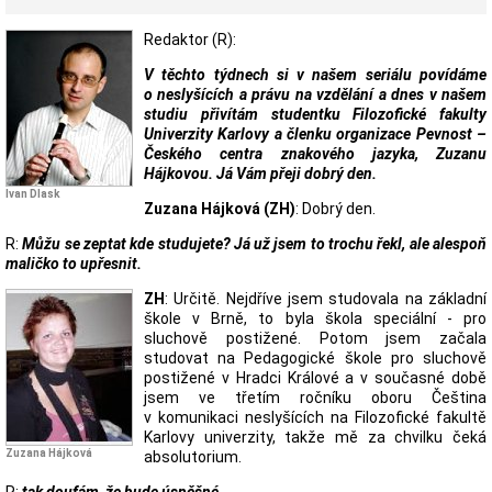
Redaktor (R):
V těchto týdnech si v našem seriálu povídáme
o neslyšících a právu na vzdělání a dnes v našem
studiu přivítám studentku Filozofické fakulty
Univerzity Karlovy a členku organizace Pevnost –
Českého centra znakového jazyka, Zuzanu
Hájkovou. Já Vám přeji dobrý den.
Ivan Dlask
Zuzana Hájková (ZH)
: Dobrý den.
R:
Můžu se zeptat kde studujete? Já už jsem to trochu řekl, ale alespoň
maličko to upřesnit.
ZH
: Určitě. Nejdříve jsem studovala na základní
škole v Brně, to byla škola speciální - pro
sluchově postižené. Potom jsem začala
studovat na Pedagogické škole pro sluchově
postižené v Hradci Králové a v současné době
jsem ve třetím ročníku oboru Čeština
v komunikaci neslyšících na Filozofické fakultě
Karlovy univerzity, takže mě za chvilku čeká
Zuzana Hájková
absolutorium.