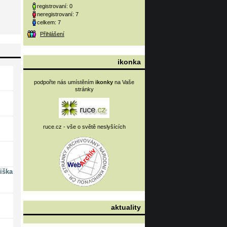
registrovaní: 0
neregistrovaní: 7
celkem: 7
Přihlášení
ikonka
podpořte nás umístěním
ikonky
na Vaše
stránky
ruce.cz - vše o světě neslyšících
iška
aktuality