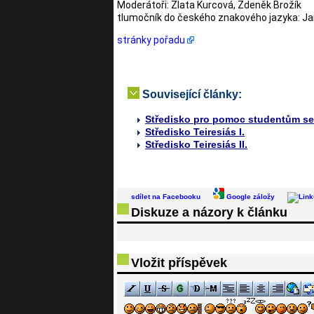
Moderátoři: Zlata Kurcová, Zdeněk Brožík
tlumočník do českého znakového jazyka: Ja
stránky pořadu
Související články:
Středisko pro pomoc studentům se 
Středisko Teiresiás I.
Středisko Teiresiás II.
sdílet na Facebooku
Google záložy
Diskuze a názory k článku
Vložit příspěvek