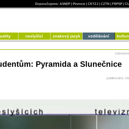
Doporučujeme:
ASNEP
|
Pevnost
|
CKTZJ
|
CZTN
|
FRPSP
|
C
uality
neslyšící
znakový jazyk
vzdělávání
kultur
zobrazen
udentům: Pyramida a Slunečnice
publikováno: 14