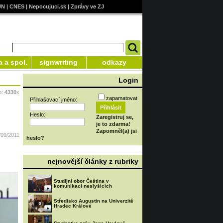
UN
|
CNES
|
Nepocujuci.sk
|
Zprávy ve ZJ
a a spol.
signwriting
odkazy
Login
o:
4330
x
zapamatovat
Přihlašovací jméno:
Heslo:
Zaregistruj se,
je to zdarma!
Zapomněl(a) jsi
/09/2011
heslo?
nejnovější články z rubriky
Studijní obor Čeština v
komunikaci neslyšících
Středisko Augustin na Univerzitě
Hradec Králové