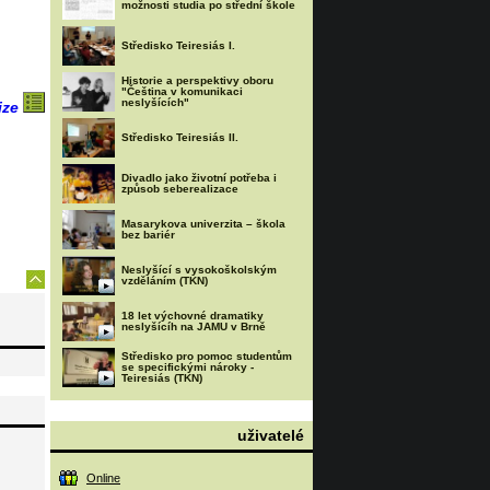
možnosti studia po střední škole
Středisko Teiresiás I.
Historie a perspektivy oboru
"Čeština v komunikaci
neslyšících"
ize
Středisko Teiresiás II.
Divadlo jako životní potřeba i
způsob seberealizace
Masarykova univerzita – škola
bez bariér
Neslyšící s vysokoškolským
vzděláním (TKN)
18 let výchovné dramatiky
neslyšícíh na JAMU v Brně
Středisko pro pomoc studentům
se specifickými nároky -
Teiresiás (TKN)
uživatelé
Online