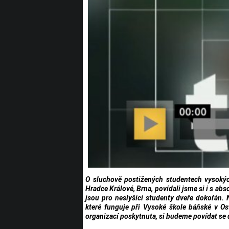
O sluchově postižených studentech vysokých
Hradce Králové, Brna, povídali jsme si i s a
jsou pro neslyšící studenty dveře dokořán.
které funguje při Vysoké škole báňské v Os
organizací poskytnuta, si budeme povídat se