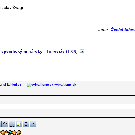
roslav Švagr
autor:
Česká telev
specifickými nároky - Teiresiás (TKN)
Linkuj.cz
vybrali.sme.sk