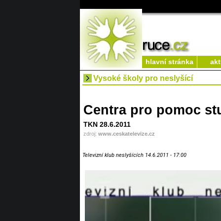
hlavní stránka
akt
Vysoké školy pro neslyšící
Centra pro pomoc st
TKN 28.6.2011
zdroj:
www.ceskatelevize.cz
Televizní klub neslyšících 14.6.2011 - 17:00