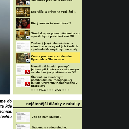
Studentka práv Jana Havlová
Neslyšící a právo na vzdělání II.
Který amatér to kontroloval?
Stredisko pre pomoc študentov so
špecifickými požadavkami MU
Znakový jazyk, tlumočnictví a
vizualizace na vysokých školách
z pohledu Masarykovy univerzity
Centra pro pomoc studentům:
Pyramida a Slunečnice
Manuál základních postupů
jednání při kontaktu se studentem
se sluchovým postižením na VŠ
Študenti so sluchovým
postihnutím na Pedagogickej
fakulte Univerzity Komenského v
Bratislave
« « « VÍCE « « « VÍCE « « «
jsme do
nejčtenější články z rubriky
ta, kde
ečnice,
 těchto
Jak se nám studuje?
Studenti s vadou sluchu: