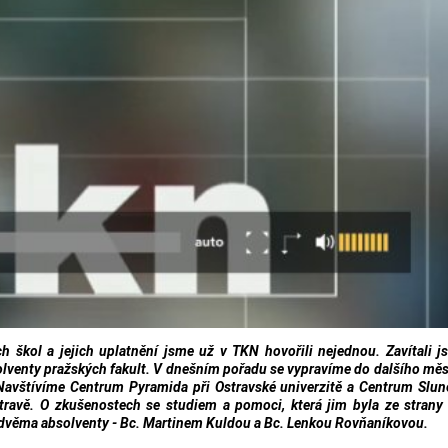
 škol a jejich uplatnění jsme už v TKN hovořili nejednou. Zavítali 
bsolventy pražských fakult. V dnešním pořadu se vypravíme do dalšího měs
 Navštívíme Centrum Pyramida při Ostravské univerzitě a Centrum Slun
travě. O zkušenostech se studiem a pomoci, která jim byla ze strany
 dvěma absolventy - Bc. Martinem Kuldou a Bc. Lenkou Rovňaníkovou.