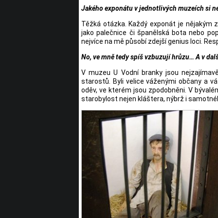
Jakého exponátu v jednotlivých muzeích si ne
Těžká otázka. Každý exponát je nějakým z
jako palečnice či španělská bota nebo pop
nejvíce na mě působí zdejší genius loci. Resp
No, ve mně tedy spíš vzbuzují hrůzu… A v dal
V muzeu U Vodní branky jsou nejzajímavě
starostů. Byli velice váženými občany a váž
oděv, ve kterém jsou zpodobněni. V bývalém
starobylost nejen kláštera, nýbrž i samotné