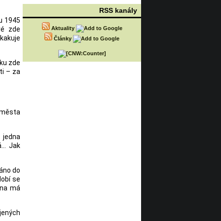
RSS kanály
ku 1945
ré zde
Aktuality
skakuje
Články
ěku zde
ti – za
i města
 jedna
á… Jak
váno do
dobí se
ána má
jených