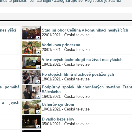
musíte přihlásit. Nemáte login?
Zaregistrujte se
. Registrace je zdarma
neslyšící
Studijní obor Čeština v komunikaci neslyšících
22/01/2021 - Česká televize
Vodníkova princezna
20/01/2021 - Česká televize
Vliv nových technologií na život neslyšících
18/01/2021 - Česká televize
Po stopách filmů sluchově postižených
18/01/2021 - Česká televize
ze pomáhá
Podpůrný spolek hluchoněmých svatého Frant
Sáleského
16/01/2021 - Česká televize
a jejich
Usherův syndrom
10/01/2021 - Česká televize
Divadlo beze slov
05/01/2021 - Česká televize