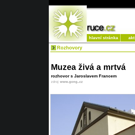
hlavní stránka
akt
Rozhovory
Muzea živá a mrtvá
rozhovor s Jaroslavem Francem
zdroj:
www.gong..cz