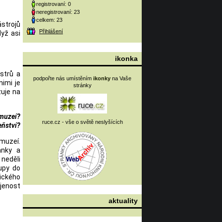
registrovaní: 0
neregistrovaní: 23
celkem: 23
strojů
Přihlášení
dyž asi
ikonka
strů a
podpořte nás umístěním
ikonky
na Vaše
nimi je
stránky
zuje na
muzeí?
ruce.cz - vše o světě neslyšících
eňství?
muzeí.
anky a
 neděli
upy do
ického
ojenost
aktuality