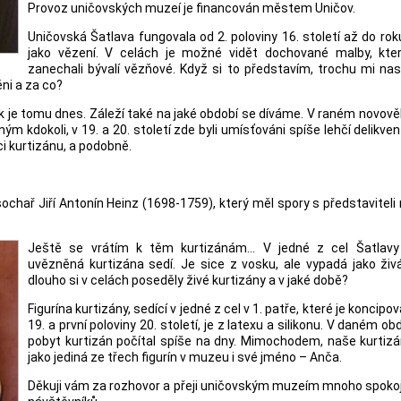
Provoz uničovských muzeí je financován městem Uničov.
Uničovská Šatlava fungovala od 2. poloviny 16. století až do ro
jako vězení. V celách je možné vidět dochované malby, kte
zanechali bývalí vězňové. Když si to představím, trochu mi na
ěni a za co?
jak je tomu dnes. Záleží také na jaké období se díváme. V raném novov
 kdokoli, v 19. a 20. století zde byli umísťováni spíše lehčí delikven
ci kurtizánu, a podobně.
chař Jiří Antonín Heinz (1698-1759), který měl spory s představitel
Ještě se vrátím k těm kurtizánám… V jedné z cel Šatlavy
uvězněná kurtizána sedí. Je sice z vosku, ale vypadá jako živ
dlouho si v celách poseděly živé kurtizány a v jaké době?
Figurína kurtizány, sedící v jedné z cel v 1. patře, které je koncipo
19. a první poloviny 20. století, je z latexu a silikonu. V daném ob
pobyt kurtizán počítal spíše na dny. Mimochodem, naše kurtiz
jako jediná ze třech figurín v muzeu i své jméno – Anča.
Děkuji vám za rozhovor a přeji uničovským muzeím mnoho spoko