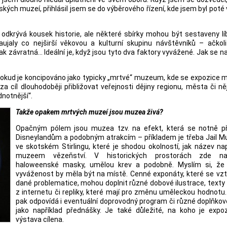
kých muzeí, přihlásil jsem se do výběrového řízení, kde jsem byl poté
krývá kousek historie, ale některé sbírky mohou být sestaveny líbi
zaujaly co nejširší věkovou a kulturní skupinu návštěvníků – ačkol
k závratná… Ideální je, když jsou tyto dva faktory vyvážené. Jak se n
okud je koncipováno jako typicky „mrtvé“ muzeum, kde se expozice 
a cíl dlouhodoběji přibližovat veřejnosti dějiny regionu, města či n
notnější“.
Takže opakem mrtvých muzeí jsou muzea živá?
Opačným pólem jsou muzea tzv. na efekt, která se notně přib
Disneylandům a podobným atrakcím – příkladem je třeba Jail 
ve skotském Stirlingu, které je shodou okolností, jak název na
muzeem vězeňství. V historických prostorách zde na
haloweenské masky, umělou krev a podobně. Myslím si, že 
vyváženost by měla být na místě. Cenné exponáty, které se vzt
dané problematice, mohou doplnit různé dobové ilustrace, texty 
z internetu či repliky, které mají pro změnu uměleckou hodnot
pak odpovídá i eventuální doprovodný program či různé doplňko
jako například přednášky. Je také důležité, na koho je expoz
výstava cílena.