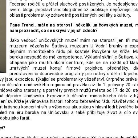
Federaci rodičů a přátel sluchově postižených. Je nedoslýchav
svém blogu jaroslavfranc.blog.idnes.cz publikuje nejrůznější č
oblasti problematiky zdravotně postižených, politiky a kultury.
Pane Franci, máte na starosti několik uničovských muzeí, 
nám prozradit, co se ukrývá v jejich zdech?
Jako vedoucí uničovských muzeí mám na starosti jen tři m
muzeum vězeňství Šatlava, muzeum U Vodní branky a expo
dějinám minoritského řádu při kostele Povýšení sv. Kříže. 
baroka nespadá do mé kompetence. Výkladní skříní je Šatlava, k
chápána jako multifunkční centrum, kde se na rozdíl od klas
„mrtvých“ muzeí konají filmové projekce, přednášky, div
představení či doprovodné programy pro rodiny s dětmi k jedno
 jsou expozice, týkající se problematiky vězeňství, útrpného práva
no dějinám uničovského regionu od pravěku až do 1. poloviny 20. sto
ičovského starosty, s portréty prvních mužů města od 17. do 20. sto
ná dějinám Uničovska. Expozice k dějinám minoritského řádu v b
ení sv. Kříže je věnována historii tohoto žebravého řádu. Návštěvníci 
krásnou koncertní síň s výbornou akustikou v hlavní lodi bývalého k
d na éru baroka na Uničovsku a také přibližuje život a dílo sv
dobu jako farář.
ci?
 jsem dlouho hledal uplatnění ve svém oboru. Když jsem se dozvěděl