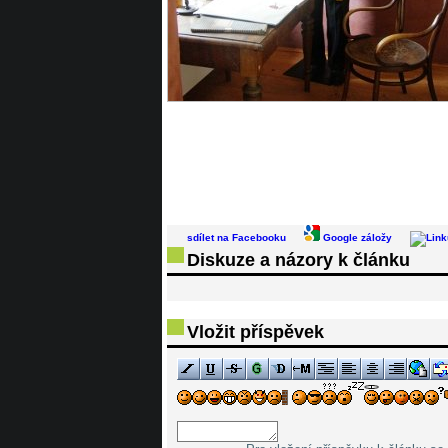
sdílet na Facebooku
Google záložy
Diskuze a názory k článku
Vložit příspěvek