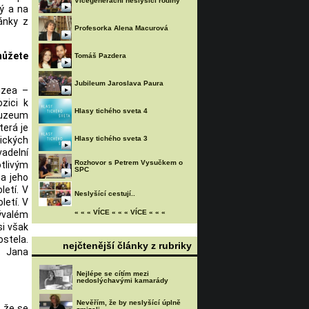
Vícegenerační neslyšící rodiny
ý a na
lánky z
Profesorka Alena Macurová
můžete
Tomáš Pazdera
Jubileum Jaroslava Paura
uzea –
zici k
Hlasy tichého sveta 4
Muzeum
terá je
ických
Hlasy tichého sveta 3
adelní
Rozhovor s Petrem Vysučkem o
tlivým
SPC
 a jeho
letí. V
Neslyšící cestují..
letí. V
« « « VÍCE « « « VÍCE « « «
ývalém
si však
ostela.
nejčtenější články z rubriky
. Jana
Nejlépe se cítím mezi
nedoslýchavými kamarády
Nevěřím, že by neslyšící úplně
, že se