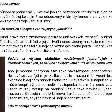
jvíce vážíte?
působem jedinečný. V Šatlavě jsou to bezesporu repliky mučících ná
ravčí nástroj kolo, jímž se odsouzeným lámaly končetiny a vaz, i k
ekt tyto nástroje vzbuzují i nyní.
ších muzeích si nejvíce ceníte jakých „kousků“?
jšími právě výše zmiňované portréty uničovských rychtářů, purkmi
nost a důstojnost čiší z jejich tváří i dnes. Jediným rozdílem mezi 
 minoritském klášteře si nejvíce vážím gotického portálu, který uka
ho řádu, založeném sv. Františkem z Asissi.
Vedete si nějakou statistiku návštěvnosti jednotlivých 
Předpokládala bych, že nejvíce navštěvované bude asi muzeum věz
Ano, je vedena podrobná statistika návštěvnosti jednotlivých 
Nejnavštěvovanějším je Šatlava, poté muzeum U Vodní br
expozice k dějinám minoritského řádu. Návštěvník si například v
může koupit výhodnou nedělní vstupenku, kde má v ceně vst
všech muzeí, výstup na radniční věž a také návštěvu Vesn
muzea ve Střelicích, poblíž Uničova. Takže se snažíme o porop
všech muzeí, aby lidé navštívili nejen jedno muzeum.
Kdo financuje provoz jednotlivých muzeí?