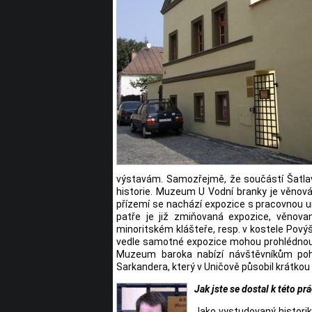
výstavám. Samozřejmě, že součástí Šatlavy
historie. Muzeum U Vodní branky je věnová
přízemí se nachází expozice s pracovnou un
patře je již zmiňovaná expozice, věnova
minoritském klášteře, resp. v kostele Povýš
vedle samotné expozice mohou prohlédnout 
Muzeum baroka nabízí návštěvníkům pohle
Sarkandera, který v Uničově působil krátkou 
Jak jste se dostal k této prá
Jako vystudovaný historik