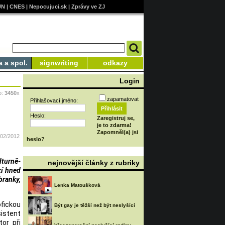
UN
|
CNES
|
Nepocujuci.sk
|
Zprávy ve ZJ
a a spol.
signwriting
odkazy
Login
o:
3450
x
zapamatovat
Přihlašovací jméno:
Heslo:
Zaregistruj se,
je to zdarma!
Zapomněl(a) jsi
/02/2012
heslo?
lturně-
nejnovější články z rubriky
zí hned
ranky,
Lenka Matoušková
fickou
Být gay je těžší než být neslyšící
istent
or při