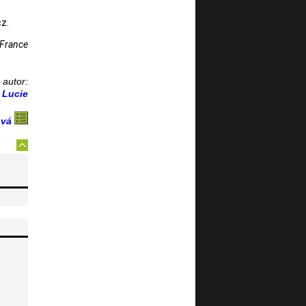
z.
 France
autor:
Lucie
ová