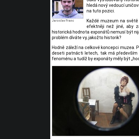
hledá nový vedoucí uničovs
na tuto pozici.
Každé muzeum na světě od
Jaroslav Franc
efektněji než jiné, aby 
historická hodnota exponátů nemusí být nija
problém díváte vy, jakožto historik?
Hodně záleží na celkové koncepci muzea. P
deseti patnácti letech, tak má především z
fenoménu a tudíž by exponáty měly být „hod