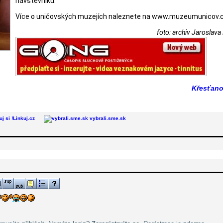
návštěvníků.
Více o uničovských muzejích naleznete na www.muzeumunicov.c
foto: archiv Jaroslava
Křesťan
Linkuj.cz
vybrali.sme.sk