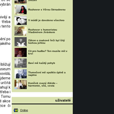
zmizeli
 vybrán
Rozhovor s Věrou Strnadovou
věji a
V módě je dovoleno všechno
i třeba
a tento
Rozhovor s humoristou
Vladimírem Jiránkem
mění po
Zákon o znakové řeči byl šitý
ějakého
horkou jehlou
Cit pro hudbu? Ten musíte mít v
krvi
Baví mě každý pohyb
ližují
Museum
Tlumočení mě spolklo úplně a
povídá,
naplno
jdeme
určitá
Koníček zvaný Aikido –
harmonie, síla, cesta
ahují k
třeba i
u. Tomu
uživatelé
vé akce
ice či
Online