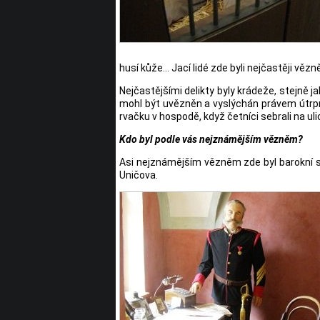
husí kůže… Jací lidé zde byli nejčastěji vězn
Nejčastějšími delikty byly krádeže, stejně 
mohl být uvězněn a vyslýchán právem útrpným
rvačku v hospodě, když četníci sebrali na uli
Kdo byl podle vás nejznámějším vězněm?
Asi nejznámějším vězněm zde byl barokní so
Uničova.