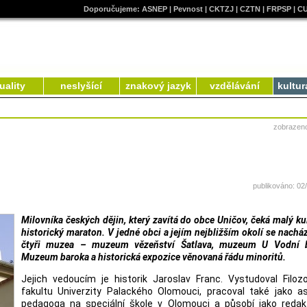
Doporučujeme:
ASNEP
|
Pevnost
|
CKTZJ
|
CZTN
|
FRPSP
|
C
uality
neslyšící
znakový jazyk
vzdělávání
kultur
zobrazen
publikováno: 02
Milovníka českých dějin, který zavítá do obce Uničov, čeká malý ku
historický maraton. V jedné obci a jejím nejbližším okolí se nachá
čtyři muzea – muzeum vězeňství Šatlava, muzeum U Vodní b
Muzeum baroka a historická expozice věnovaná řádu minoritů.
Jejich vedoucím je historik Jaroslav Franc. Vystudoval Filozo
fakultu Univerzity Palackého Olomouci, pracoval také jako as
pedagoga na speciální škole v Olomouci a působí jako redakt