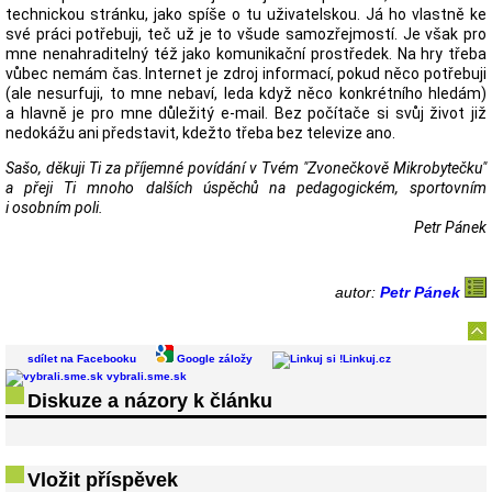
technickou stránku, jako spíše o tu uživatelskou. Já ho vlastně ke
své práci potřebuji, teč už je to všude samozřejmostí. Je však pro
mne nenahraditelný též jako komunikační prostředek. Na hry třeba
vůbec nemám čas. Internet je zdroj informací, pokud něco potřebuji
(ale nesurfuji, to mne nebaví, leda když něco konkrétního hledám)
a hlavně je pro mne důležitý e-mail. Bez počítače si svůj život již
nedokážu ani představit, kdežto třeba bez televize ano.
Sašo, děkuji Ti za příjemné povídání v Tvém "Zvonečkově Mikrobytečku"
a přeji Ti mnoho dalších úspěchů na pedagogickém, sportovním
i osobním poli.
Petr Pánek
autor:
Petr Pánek
sdílet na Facebooku
Google záložy
Linkuj.cz
vybrali.sme.sk
Diskuze a názory k článku
Vložit příspěvek