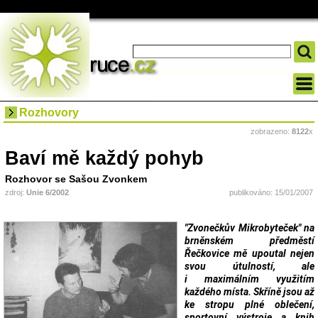
Rozhovory
zobrazeno:
8122
x
Baví mě každý pohyb
Rozhovor se Sašou Zvonkem
zdroj:
Unie 6/2002
publikováno: 15/01/2007
"Zvonečkův Mikrobyteček" na
brněnském předměstí
Řečkovice mě upoutal nejen
svou útulností, ale
i maximálním využitím
každého místa. Skříně jsou až
ke stropu plné oblečení,
sportovní výstroje a knih