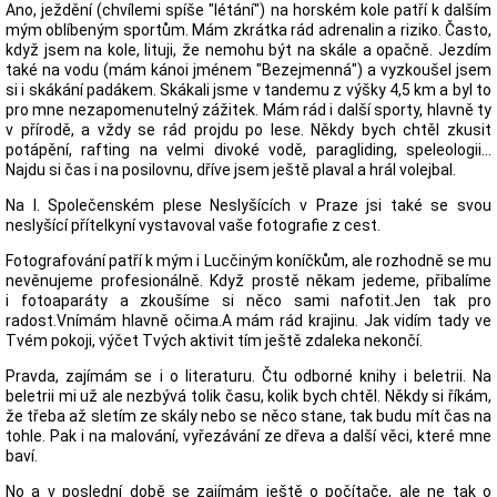
Ano, ježdění (chvílemi spíše "létání") na horském kole patří k dalším
mým oblíbeným sportům. Mám zkrátka rád adrenalin a riziko. Často,
když jsem na kole, lituji, že nemohu být na skále a opačně. Jezdím
také na vodu (mám kánoi jménem "Bezejmenná") a vyzkoušel jsem
si i skákání padákem. Skákali jsme v tandemu z výšky 4,5 km a byl to
pro mne nezapomenutelný zážitek. Mám rád i další sporty, hlavně ty
v přírodě, a vždy se rád projdu po lese. Někdy bych chtěl zkusit
potápění, rafting na velmi divoké vodě, paragliding, speleologii...
Najdu si čas i na posilovnu, dříve jsem ještě plaval a hrál volejbal.
Na I. Společenském plese Neslyšících v Praze jsi také se svou
neslyšící přítelkyní vystavoval vaše fotografie z cest.
Fotografování patří k mým i Lucčiným koníčkům, ale rozhodně se mu
nevěnujeme profesionálně. Když prostě někam jedeme, přibalíme
i fotoaparáty a zkoušíme si něco sami nafotit.Jen tak pro
radost.Vnímám hlavně očima.A mám rád krajinu. Jak vidím tady ve
Tvém pokoji, výčet Tvých aktivit tím ještě zdaleka nekončí.
Pravda, zajímám se i o literaturu. Čtu odborné knihy i beletrii. Na
beletrii mi už ale nezbývá tolik času, kolik bych chtěl. Někdy si říkám,
že třeba až sletím ze skály nebo se něco stane, tak budu mít čas na
tohle. Pak i na malování, vyřezávání ze dřeva a další věci, které mne
baví.
No a v poslední době se zajímám ještě o počítače, ale ne tak o