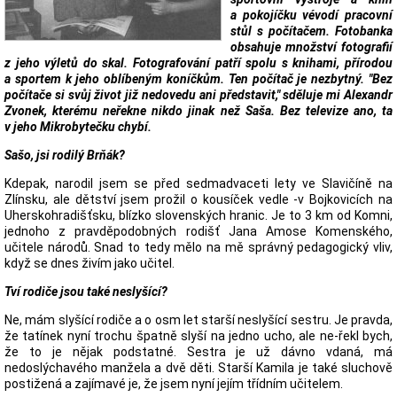
a pokojíčku vévodí pracovní
stůl s počítačem. Fotobanka
obsahuje množství fotografií
z jeho výletů do skal. Fotografování patří spolu s knihami, přírodou
a sportem k jeho oblíbeným koníčkům. Ten počítač je nezbytný. "Bez
počítače si svůj život již nedovedu ani představit," sděluje mi Alexandr
Zvonek, kterému neřekne nikdo jinak než Saša. Bez televize ano, ta
v jeho Mikrobytečku chybí.
Sašo, jsi rodilý Brňák?
Kdepak, narodil jsem se před sedmadvaceti lety ve Slavičíně na
Zlínsku, ale dětství jsem prožil o kousíček vedle -v Bojkovicích na
Uherskohradišťsku, blízko slovenských hranic. Je to 3 km od Komni,
jednoho z pravděpodobných rodišť Jana Amose Komenského,
učitele národů. Snad to tedy mělo na mě správný pedagogický vliv,
když se dnes živím jako učitel.
Tví rodiče jsou také neslyšící?
Ne, mám slyšící rodiče a o osm let starší neslyšící sestru. Je pravda,
že tatínek nyní trochu špatně slyší na jedno ucho, ale ne-řekl bych,
že to je nějak podstatné. Sestra je už dávno vdaná, má
nedoslýchavého manžela a dvě děti. Starší Kamila je také sluchově
postižená a zajímavé je, že jsem nyní jejím třídním učitelem.