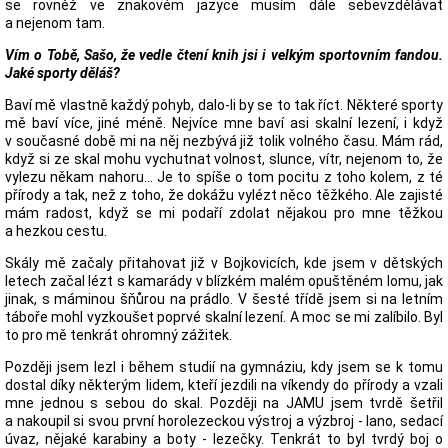
se rovněž ve znakovém jazyce musím dále sebevzdělávat
a nejenom tam.
Vím o Tobě, Sašo, že vedle čtení knih jsi i velkým sportovním fandou.
Jaké sporty děláš?
Baví mě vlastně každý pohyb, dalo-li by se to tak říct. Některé sporty
mě baví více, jiné méně. Nejvíce mne baví asi skalní lezení, i když
v současné době mi na něj nezbývá již tolik volného času. Mám rád,
když si ze skal mohu vychutnat volnost, slunce, vítr, nejenom to, že
vylezu někam nahoru... Je to spíše o tom pocitu z toho kolem, z té
přírody a tak, než z toho, že dokážu vylézt něco těžkého. Ale zajisté
mám radost, když se mi podaří zdolat nějakou pro mne těžkou
a hezkou cestu.
Skály mě začaly přitahovat již v Bojkovicích, kde jsem v dětských
letech začal lézt s kamarády v blízkém malém opuštěném lomu, jak
jinak, s máminou šňůrou na prádlo. V šesté třídě jsem si na letním
táboře mohl vyzkoušet poprvé skalní lezení. A moc se mi zalíbilo. Byl
to pro mě tenkrát ohromný zážitek.
Později jsem lezl i během studií na gymnáziu, kdy jsem se k tomu
dostal díky některým lidem, kteří jezdili na víkendy do přírody a vzali
mne jednou s sebou do skal. Později na JAMU jsem tvrdě šetřil
a nakoupil si svou první horolezeckou výstroj a výzbroj - lano, sedací
úvaz, nějaké karabiny a boty - lezečky. Tenkrát to byl tvrdý boj o