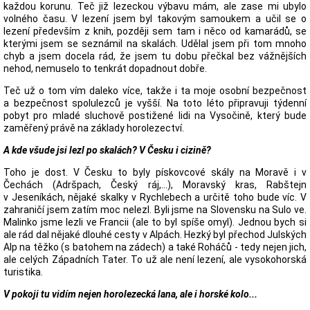
každou korunu. Teč již lezeckou výbavu mám, ale zase mi ubylo
volného času. V lezení jsem byl takovým samoukem a učil se o
lezení především z knih, později sem tam i něco od kamarádů, se
kterými jsem se seznámil na skalách. Udělal jsem při tom mnoho
chyb a jsem docela rád, že jsem tu dobu přečkal bez vážnějších
nehod, nemuselo to tenkrát dopadnout dobře.
Teč už o tom vím daleko více, takže i ta moje osobní bezpečnost
a bezpečnost spolulezců je vyšší. Na toto léto připravuji týdenní
pobyt pro mladé sluchově postižené lidi na Vysočině, který bude
zaměřený právě na základy horolezectví.
A kde všude jsi lezl po skalách? V Česku i cizině?
Toho je dost. V Česku to byly pískovcové skály na Moravě i v
Čechách (Adršpach, Český ráj,...), Moravský kras, Rabštejn
v Jeseníkách, nějaké skalky v Rychlebech a určitě toho bude víc. V
zahraničí jsem zatím moc nelezl. Byli jsme na Slovensku na Sulo ve.
Malinko jsme lezli ve Francii (ale to byl spíše omyl). Jednou bych si
ale rád dal nějaké dlouhé cesty v Alpách. Hezký byl přechod Julských
Alp na těžko (s batohem na zádech) a také Roháčů - tedy nejen jich,
ale celých Západních Tater. To už ale není lezení, ale vysokohorská
turistika.
V pokoji tu vidím nejen horolezecká lana, ale i horské kolo...