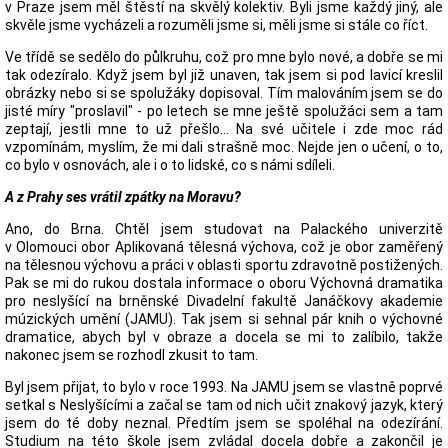
v Praze jsem měl štěstí na skvělý kolektiv. Byli jsme každý jiný, ale
skvěle jsme vycházeli a rozuměli jsme si, měli jsme si stále co říct.
Ve třídě se sedělo do půlkruhu, což pro mne bylo nové, a dobře se mi
tak odezíralo. Když jsem byl již unaven, tak jsem si pod lavicí kreslil
obrázky nebo si se spolužáky dopisoval. Tím malováním jsem se do
jisté míry "proslavil" - po letech se mne ještě spolužáci sem a tam
zeptají, jestli mne to už přešlo... Na své učitele i zde moc rád
vzpomínám, myslím, že mi dali strašně moc. Nejde jen o učení, o to,
co bylo v osnovách, ale i o to lidské, co s námi sdíleli.
A z Prahy ses vrátil zpátky na Moravu?
Ano, do Brna. Chtěl jsem studovat na Palackého univerzitě
v Olomouci obor Aplikovaná tělesná výchova, což je obor zaměřený
na tělesnou výchovu a práci v oblasti sportu zdravotně postižených.
Pak se mi do rukou dostala informace o oboru Výchovná dramatika
pro neslyšící na brněnské Divadelní fakultě Janáčkovy akademie
múzických umění (JAMU). Tak jsem si sehnal pár knih o výchovné
dramatice, abych byl v obraze a docela se mi to zalíbilo, takže
nakonec jsem se rozhodl zkusit to tam.
Byl jsem přijat, to bylo v roce 1993. Na JAMU jsem se vlastně poprvé
setkal s Neslyšícími a začal se tam od nich učit znakový jazyk, který
jsem do té doby neznal. Předtím jsem se spoléhal na odezírání.
Studium na této škole jsem zvládal docela dobře a zakončil je