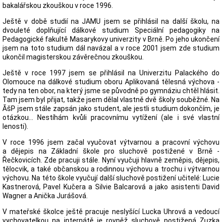
bakalářskou zkouškou v roce 1996.
Ještě v době studií na JAMU jsem se přihlásil na další školu, na
dvouleté doplňující dálkové studium Speciální pedagogiky na
Pedagogické fakultě Masarykovy univerzity v Brně. Po jeho ukončení
jsem na toto studium dál navázal a v roce 2001 jsem zde studium
ukončil magisterskou závěrečnou zkouškou.
Ještě v roce 1997 jsem se přihlásil na Univerzitu Palackého do
Olomouce na dálkové studium oboru Aplikovaná tělesná výchova -
tedy na ten obor, na který jsme se původně po gymnáziu chtěl hlásit.
Tam jsem byl přijat, takže jsem dělal vlastně dvě školy souběžné. Na
ÃšP jsem stále zapsán jako student, ale jestli studium dokončím, je
otázkou... Nestíhám kvůli pracovnímu vytížení (ale i své vlastní
lenosti).
V roce 1996 jsem začal vyučovat výtvarnou a pracovní výchovu
a dějepis na Základní škole pro sluchově postižené v Brně -
Řečkovicích. Zde pracuji stále. Nyní vyučuji hlavně zeměpis, dějepis,
tělocvik, a také občanskou a rodinnou výchovu a trochu i výtvarnou
výchovu. Na této škole vyučují další sluchově postižení učitelé: Lucie
Kastnerová, Pavel Kučera a Silvie Balcarová a jako asistenti David
Wagner a Anička Jurášová.
V mateřské školce ještě pracuje neslyšící Lucka Uhrová a vedoucí
vychovatelkou na internátě je rovněž sluchově postižená Zuzka