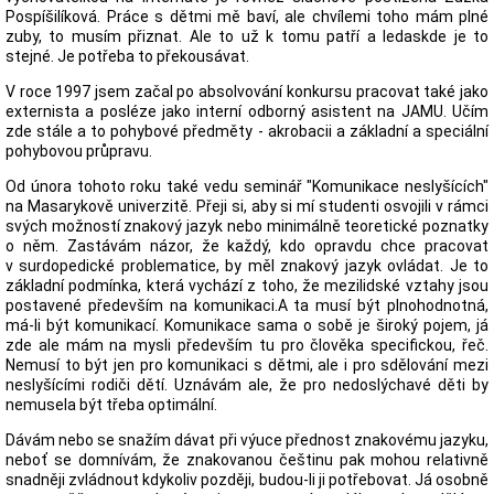
Pospíšilíková. Práce s dětmi mě baví, ale chvílemi toho mám plné
zuby, to musím přiznat. Ale to už k tomu patří a ledaskde je to
stejné. Je potřeba to překousávat.
V roce 1997 jsem začal po absolvování konkursu pracovat také jako
externista a posléze jako interní odborný asistent na JAMU. Učím
zde stále a to pohybové předměty - akrobacii a základní a speciální
pohybovou průpravu.
Od února tohoto roku také vedu seminář "Komunikace neslyšících"
na Masarykově univerzitě. Přeji si, aby si mí studenti osvojili v rámci
svých možností znakový jazyk nebo minimálně teoretické poznatky
o něm. Zastávám názor, že každý, kdo opravdu chce pracovat
v surdopedické problematice, by měl znakový jazyk ovládat. Je to
základní podmínka, která vychází z toho, že mezilidské vztahy jsou
postavené především na komunikaci.A ta musí být plnohodnotná,
má-li být komunikací. Komunikace sama o sobě je široký pojem, já
zde ale mám na mysli především tu pro člověka specifickou, řeč.
Nemusí to být jen pro komunikaci s dětmi, ale i pro sdělování mezi
neslyšícími rodiči dětí. Uznávám ale, že pro nedoslýchavé děti by
nemusela být třeba optimální.
Dávám nebo se snažím dávat při výuce přednost znakovému jazyku,
neboť se domnívám, že znakovanou češtinu pak mohou relativně
snadněji zvládnout kdykoliv později, budou-li ji potřebovat. Já osobně