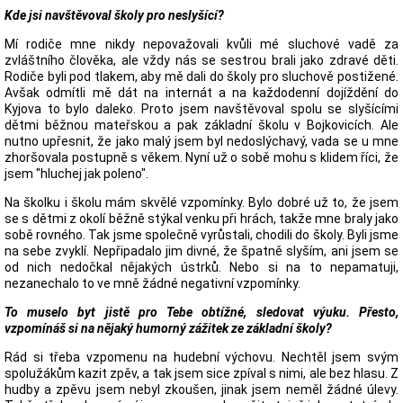
Kde jsi navštěvoval školy pro neslyšící?
Mí rodiče mne nikdy nepovažovali kvůli mé sluchové vadě za
zvláštního člověka, ale vždy nás se sestrou brali jako zdravé děti.
Rodiče byli pod tlakem, aby mě dali do školy pro sluchově postižené.
Avšak odmítli mě dát na internát a na každodenní dojíždění do
Kyjova to bylo daleko. Proto jsem navštěvoval spolu se slyšícími
dětmi běžnou mateřskou a pak základní školu v Bojkovicích. Ale
nutno upřesnit, že jako malý jsem byl nedoslýchavý, vada se u mne
zhoršovala postupně s věkem. Nyní už o sobě mohu s klidem říci, že
jsem "hluchej jak poleno".
Na školku i školu mám skvělé vzpomínky. Bylo dobré už to, že jsem
se s dětmi z okolí běžně stýkal venku při hrách, takže mne braly jako
sobě rovného. Tak jsme společně vyrůstali, chodili do školy. Byli jsme
na sebe zvyklí. Nepřipadalo jim divné, že špatně slyším, ani jsem se
od nich nedočkal nějakých ústrků. Nebo si na to nepamatuji,
nezanechalo to ve mně žádné negativní vzpomínky.
To muselo byt jistě pro Tebe obtížné, sledovat výuku. Přesto,
vzpomínáš si na nějaký humorný zážitek ze základní školy?
Rád si třeba vzpomenu na hudební výchovu. Nechtěl jsem svým
spolužákům kazit zpěv, a tak jsem sice zpíval s nimi, ale bez hlasu. Z
hudby a zpěvu jsem nebyl zkoušen, jinak jsem neměl žádné úlevy.