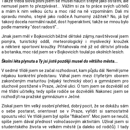
Takže třeba slova písní jsem se musel naučit stejně jako ostatní, ale
nemusel jsem to přezpívávat... .Vážím si za to práce svých učitelů
a mám k nim velkou úctu a moc rád na ně vzpomínám. Dali mi
opravdu mnoho, stejně jako rodiče.A humorný zážitek? No, já byl
takový docela normální raubíř, dost hyperaktivní, takže se mnou bylo
podle maminky "dost radostí"...
Jinak jsem měl v Bojkovicích běžné dětské zájmy, navštěvoval jsem
pionýra, turistický oddíl, meteorologický i myslivecký kroužek
a některé sportovní kroužky. Přitahovala mě již od dětství příroda
a botanika, moc rád jsem se v Bojkovicích toulal po okolních lesích.
Školní léta plynuta a Ty jsi jistě později musel do většího města...
V sedmé třídě jsem se začal rozhodovat, kam půjdu dál. Neměl jsme
nějakou konkrétní představu. Váhal jsem mezi čtyřletým oborem
zakončeným maturitou (nějaký technický obor) a gymnáziem pro
sluchově postižené v Praze, Ječné ulici. O tom jsem se dozvěděl od
mé třídní učitelky, tedy spíše rodiče se dozvěděli. Nakonec jsem se
rozhodl jít na pražské gymnázium v Ječné.
Získal jsem tím velký osobní přehled, dobrý pocit, že se dokážu sám
o sebe postarat, orientovat se v Praze, vyřídit si samostatně
spoustu věcí. Ve třídě jsem byl spíše "flákačem". Moc jsem se neučil,
spíše jsem dával přednost volnočasovým aktivitám. Užíval jsem si
studentského života ve velkém městě (a daleko od rodičů). I tady