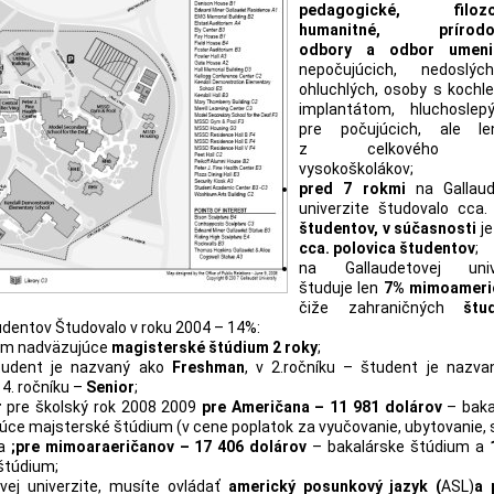
pedagogické, filozof
humanitné, prírodo
odbory a odbor umeni
nepočujúcich, nedoslých
ohluchlých, osoby s koch
implantátom, hluchoslep
pre počujúcich, ale l
z celkového p
vysokoškolákov;
pred 7 rokmi
na Gallaud
univerzite študovalo cca
študentov, v súčasnosti
je
cca. polovica študentov
;
na Gallaudetovej univ
študuje len
7% mimoameri
čiže zahraničných
štu
udentov Študovalo v roku 2004 – 14%:
tom nadväzujúce
magisterské štúdium 2 roky
;
študent je nazvaný ako
Freshman
, v 2.ročníku – študent je nazva
 4. ročníku –
Senior
;
r
pre školský rok 2008 2009
pre Američana – 11 981 dolárov
– baka
ce majsterské štúdium (v cene poplatok za vyučovanie, ubytovanie, 
 a
;pre mimoaraeričanov – 17 406 dolárov
– bakalárske štúdium a
štúdium;
vej univerzite, musíte ovládať
americký posunkový jazyk (
ASL)
a 