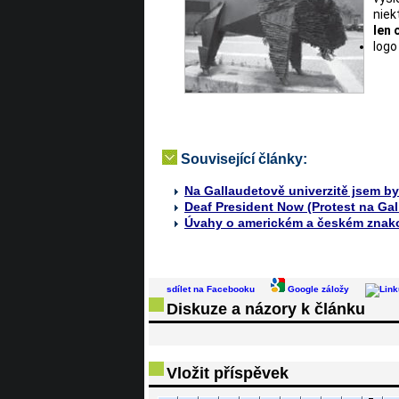
niek
len 
logo
Související články:
Na Gallaudetově univerzitě jsem b
Deaf President Now (Protest na Gal
Úvahy o americkém a českém znak
sdílet na Facebooku
Google záložy
Diskuze a názory k článku
Vložit příspěvek