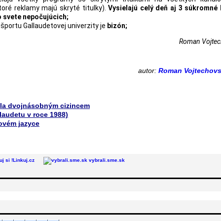
toré reklamy majú skryté titulky).
Vysielajú celý deň aj 3 súkromné 
o svete nepočujúcich;
 športu Gallaudetovej univerzity je
bizón;
Roman Vojtec
autor:
Roman Vojtechov
yla dvojnásobným cizincem
laudetu v roce 1988)
ovém jazyce
Linkuj.cz
vybrali.sme.sk