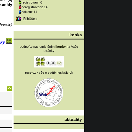
registrovaní: 0
kanály
neregistrovaní: 14
celkem: 14
Přihlášení
hovský
ikonka
ský
podpořte nás umístěním
ikonky
na Vaše
stránky
ruce.cz - vše o světě neslyšících
aktuality