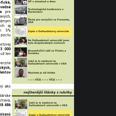
SP v minulosti a dnes
ické,
vedné
Technologická konference v
a
pre
Rochesteru
avých,
Škola pro neslyšící ve Fremontu,
leámym
USA
ých aj
en 5%
Zopár o Gallaudetovej univerzite
octu
Na Gallaudetově univerzitě jsem
byla dvojnásobným cizincem
etovej
.
3 000
Dvouměsíční stáž ve Finsku a
 už len
Švédsku
Jaké je to studovat na
erzite
Gallaudetově univerzitě v USA
ckých,
dentov
Hluchota je zlá kletba
« « « VÍCE « « « VÍCE « « «
ný ako
nejčtenější články z rubriky
lárske
strava,
Jaké je to studovat na
18 486
Gallaudetově univerzitě v USA
písanú
Zopár o Gallaudetovej univerzite