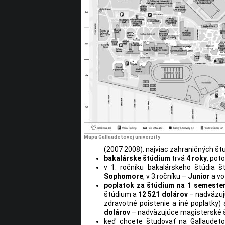
Mapa Gallaudetovej univerzity
(2007 2008). najviac zahraničných št
bakalárske štúdium
trvá
4 roky
, po
v 1. ročníku bakalárskeho štúdia 
Sophomore
, v 3.ročníku –
Junior
a vo
poplatok za štúdium na 1 semeste
štúdium a
12 521 dolárov
– nadväzujú
zdravotné poistenie a iné poplatky)
dolárov
– nadväzujúce magisterské 
keď chcete študovať na Gallaudeto