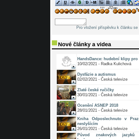
Pro vložení příspěvku k článku se 
Nové články a videa
HandsDance: hudební klipy pro 
10/02/2021 - Radka Kulichová
Dysfázie a autismus
02/02/2021 - Česká televize
Zlaté české ručičky
30/01/2021 - Česká televize
Ocenění ASNEP 2018
28/01/2021 - Česká televize
Kniha Odposlechnuto v Pra
neslyšícím
26/01/2021 - Česká televize
Původ znakových jazyků 