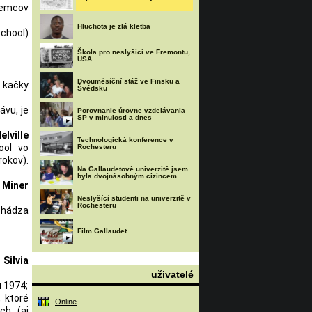
jemcov
Hluchota je zlá kletba
School)
Škola pro neslyšící ve Fremontu,
USA
Dvouměsíční stáž ve Finsku a
e kačky
Švédsku
ávu, je
Porovnanie úrovne vzdelávania
SP v minulosti a dnes
elville
Technologická konference v
ool vo
Rochesteru
rokov).
Na Gallaudetově univerzitě jsem
byla dvojnásobným cizincem
 Miner
Neslyšící studenti na univerzitě v
Rochesteru
chádza
Film Gallaudet
Silvia
uživatelé
u 1974;
, ktoré
Online
ch (aj