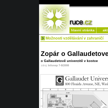
hlavní stránka
akt
Možnosti vzdělávání v zahraničí
Zopár o Gallaudetove
o Gallaudetově univerzitě v kostce
zdroj:
Infonep 7-8/2008