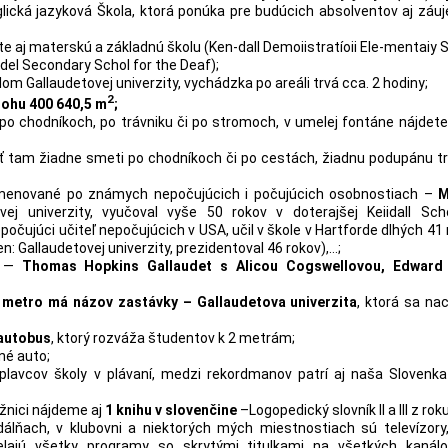
lická jazyková Škola, ktorá ponúka pre budúcich absolventov aj záu
ete aj materskú a základnú školu (Ken-dall Demoiistratíoii Ele-mentaiy 
del Secondary Schol for the Deaf);
 Gallaudetovej univerzity, vychádzka po areáli trvá cca. 2 hodiny;
2
lohu 400 640,5 m
;
po chodníkoch, po trávniku či po stromoch, v umelej fontáne nájdet
dieť tam žiadne smeti po chodníkoch či po cestách, žiadnu podupánu tr
omenované po známych nepočujúcich i počujúcich osobnostiach –
M
ej univerzity, vyučoval vyše 50 rokov v doterajšej Keiidall Sch
počujúci učiteľ nepočujúcich v USA, učil v škole v Hartforde dlhých 41 
en: Gallaudetovej univerzity, prezidentoval 46 rokov),…;
h —
Thomas Hopkins Gallaudet s Alicou Cogswellovou, Edward
–
metro má názov zastávky – Gallaudetova univerzita
, ktorá sa na
autobus
, ktorý rozváža študentov k 2 metrám;
jné auto;
 plavcov školy v plávaní, medzi rekordmanov patrí aj naša Slovenka
ižnici nájdeme aj
1 knihu v slovenčine
–Logopedický slovník II a III z rok
dálňach, v klubovni a niektorých mých miestnostiach sú televízory
elajú všetky programy so skrytými titulkami na všetkých kanálo