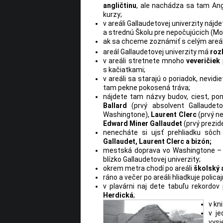
angličtinu
, ale nachádza sa tam Ang
kurzy;
v areáli Gallaudetovej univerzity nájd
a strednú Školu pre nepočujúcich (Mo
ak sa chceme zoznámiť s celým areálom
areál Gallaudetovej univerzity má
roz
v areáli stretnete mnoho
veveričiek
s kačiatkami;
v areáli sa starajú o poriadok, nevi
tam pekne pokosená tráva;
nájdete tam názvy budov, ciest, p
Ballard
(prvý absolvent Gallaudetov
Washingtone),
Laurent Clerc
(prvý ne
Edward Miner Gallaudet
(prvý prezid
nenecháte si ujsť prehliadku sôc
Gallaudet, Laurent Clerc a bizón;
mestská doprava vo Washingtone 
blízko Gallaudetovej univerzity;
okrem metra chodí po areáli
školský 
ráno a večer po areáli hliadkuje polica
v plavárni naj dete tabuľu rekordov
Herdická
;
v kn
v je
vysi