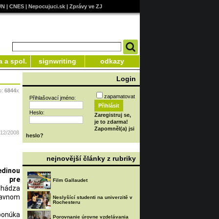
UN
|
CNES
|
Nepocujuci.sk
|
Zprávy ve ZJ
a a spol.
signwriting
odkazy
Login
o:
6844
x
zapamatovat
Přihlašovací jméno:
Heslo:
Zaregistruj se,
je to zdarma!
Zapomněl(a) jsi
/12/2008
heslo?
nejnovější články z rubriky
edinou
 pre
Film Gallaudet
chádza
lavnom
Neslyšící studenti na univerzitě v
Rochesteru
ponúka
Porovnanie úrovne vzdelávania