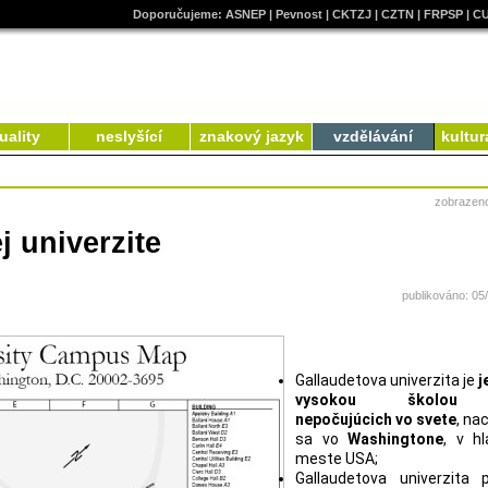
Doporučujeme:
ASNEP
|
Pevnost
|
CKTZJ
|
CZTN
|
FRPSP
|
C
uality
neslyšící
znakový jazyk
vzdělávání
kultur
zobrazen
j univerzite
publikováno: 05
Gallaudetova univerzita je
j
vysokou školou
nepočujúcich vo svete
, na
sa vo
Washingtone
, v h
meste USA;
Gallaudetova univerzita 