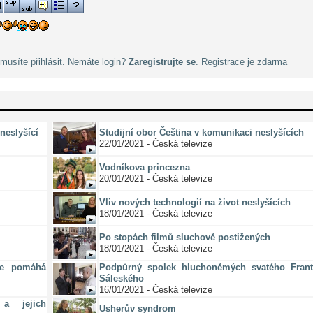
musíte přihlásit. Nemáte login?
Zaregistrujte se
. Registrace je zdarma
neslyšící
Studijní obor Čeština v komunikaci neslyšících
22/01/2021 - Česká televize
Vodníkova princezna
20/01/2021 - Česká televize
Vliv nových technologií na život neslyšících
18/01/2021 - Česká televize
Po stopách filmů sluchově postižených
18/01/2021 - Česká televize
ze pomáhá
Podpůrný spolek hluchoněmých svatého Frant
Sáleského
16/01/2021 - Česká televize
a jejich
Usherův syndrom