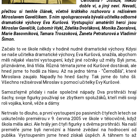
"ČernoBílá"? Jistěže, někdo
dobře ví, a jiný neví. Nevadí,
přečtou si tenhle článek, včetně krátkého rozhovoru s režisérem
Miroslavem Gavelčíkem. S ním spolupracovala bývalá učitelka odborné
dramatické výchovy Eva Kuršová. Vystupující amatérští herci jsou
Miroslav Gavelčík, Lubomír Hykl, Zdeňka Dvořáková, Monika Zaoralová,
Marie Basovníková, Tamara Troszoková, Žaneta Petraturová a Vladimír
Šimon.
Začalo to ve škole někdy v hodině nudné dramatické výchovy. Kdysi
se naše učitelka dramatické výchovy, Eva Kuršová, snažila, abychom
měli nějaké vlastní vystoupení, když jiné ročníky už měly. Byli jsme,
přiznáváme, líná třída. Různá témata jsme od Kuršové dostávali, ale
hned jsme to hodili za hlavu. Až na jedno téma - "ČernoBílá", které
Miroslava zaujalo. Napadly ho hned šachy. Tak jsme do toho šli.
Všechno režiséroval Miroslav s pomocí učitelky Evy Kuršové.
Samozřejmě přidaly i naše společné nápady. Dva protihráči hrají
šachy, svoje figurky používají se zbytkem spolužáků, kteří měli svoji
roli vojáka, koně, věže a dámy.
Netrvalo to dlouho, a první vystoupení po pasivních čtyřech letech se
uskutečnilo premiérou v 9. června 2005 ve škole v tělocvičně, když
škola měla akci. Ale hrály jen čtyři figurky s dvěma protihráči. Na naší
premiéře jsme byli nervózní a hlavně zvědaví na hodnocení od
publika. Vystoupením jsme hned získali úspěch. A táhnem to až