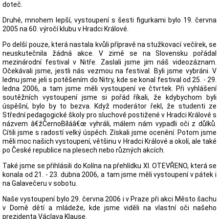
doteč.
Druhé, mnohem lepší, vystoupení s šesti figurkami bylo 19. června
2005 na 60. výročí klubu v Hradci Králové.
Po delší pouze, která nastala kvůli přípravě na stužkovací večírek, se
neuskutečnila žádná akce. V zimě se na Slovensku pořádal
mezinárodní festival v Nitře. Zaslali jsme jim náš videozáznam.
Očekávali jsme, jestli nás vezmou na festival. Byli jsme vybráni. V
lednu jsme jeli s potěšením do Nitry, kde se konal festival od 25. - 29.
ledna 2006, a tam jsme měli vystoupení ve čtvrtek. Při vyhlášení
soutěžních vystoupení jsme si pořád říkali, že kdybychom byli
úspěšní, bylo by to bezva. Když moderátor řekl, že studenti ze
Střední pedagogické školy pro sluchově postižené v Hradci Králové s
názvem â€žČernoBíláâ€œ vyhráli, málem nám vypadli oči z důlků.
Cítili jsme s radostí velký úspěch. Získali jsme ocenění. Potom jsme
měli moc našich vystoupení, většinu v Hradci Králové a okolí, ale také
po České republice na plesech nebo různých akcích.
Také jsme se přihlásili do Kolína na přehlídku XI. OTEVŘENO, která se
konala od 21. - 23. dubna 2006, a tam jsme měli vystoupení v pátek i
na Galavečeru v sobotu.
Naše vystoupení bylo 29. června 2006 i v Praze při akci Město šachu
v Domě dětí a mládeže, kde jsme viděli na vlastní oči našeho
prezidenta Václava Klause.