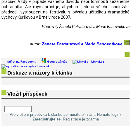
práciâ€¦ Vždy v případě vážného důvodu nepřítomnosti seženeme
náhradníka. Ale mým přání je, abychom jednou všichni spolužáci
předvedli vystoupení na festivalu s bývalou učitelkou dramatické
výchovy Kuršovou v Brně v roce 2007.
Připravily Žaneta Petraturová a Marie Basovníková
autor:
Žaneta Petraturová a Marie Basovníková
sdílet na Facebooku
Google záložy
Linkuj.cz
vybrali.sme.sk
Diskuze a názory k článku
Vložit příspěvek
Pro vložení příspěvku k článku se musíte přihlásit. Nemáte login?
Zaregistrujte se
. Registrace je zdarma