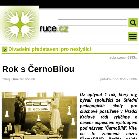
Divadelní představení pro neslyšící
zobrazeno:
6993
x
Rok s ČernoBílou
zdroj:
Unie 9-10/2006
publikováno: 05/12/2006
Už uplynul 1 rok, který my,
bývalí spolužáci ze Střední
pedagogické školy pro
sluchově postižené v Hradci
Králové, rádi vylíčíme o
našem úspěšném vystoupení
pod názvem "ČernoBílá". Víte,
co to znamená název