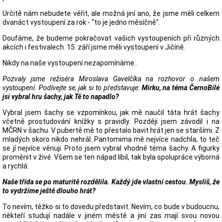
Určitě nám nebudete věřit, ale možná jiní ano, že jsme měli celkem
dvanáct vystoupení za rok - "to je jedno měsíčně".
Doufáme, že budeme pokračovat vašich vystoupeních při různých
akcích i festivalech. 15. září jsme měli vystoupení v Jičíně.
Nikdy na naše vystoupení nezapomínáme..
Pozvaly jsme režiséra Miroslava Gavelčíka na rozhovor o našem
vystoupení. Podívejte se, jak si to představuje:
Mirku, na téma ČernoBílé
jsi vybral hru šachy, jak Tě to napadlo?
Vybral jsem šachy se vzpomínkou, jak mě naučil táta hrát šachy
včetně prostudování knížky s pravidly. Později jsem závodil i na
MČRN v šachu. V pubertě mě to přestalo bavit hrát jen se staršími. Z
mladých skoro nikdo nehrál. Pantomima mě nejvíce nadchla, to teč
se jí nejvíce věnuji. Proto jsem vybral vhodné téma šachy. A figurky
proměnit v živé. Všem se ten nápad líbil, tak byla spolupráce výborná
a rychlá.
Naše třída se po maturitě rozdělila. Každý jde vlastní cestou. Myslíš, že
to vydržíme ještě dlouho hrát?
To nevím, těžko si to dovedu představit. Nevím, co bude v budoucnu,
někteří studují nadále v jiném městě a jiní zas mají svou novou