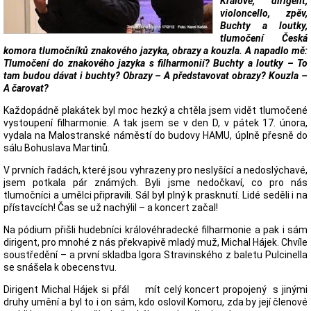
Králové, dirigent,
violoncello, zpěv,
Buchty a loutky,
tlumočení Česká
komora tlumočníků znakového jazyka, obrazy a kouzla. A napadlo mě:
Tlumočení do znakového jazyka s filharmonií? Buchty a loutky – To
tam budou dávat i buchty? Obrazy – A představovat obrazy? Kouzla –
A čarovat?
Každopádně plakátek byl moc hezký a chtěla jsem vidět tlumočené
vystoupení filharmonie. A tak jsem se v den D, v pátek 17. února,
vydala na Malostranské náměstí do budovy HAMU, úplně přesně do
sálu Bohuslava Martinů.
V prvních řadách, které jsou vyhrazeny pro neslyšící a nedoslýchavé,
jsem potkala pár známých. Byli jsme nedočkaví, co pro nás
tlumočníci a umělci připravili. Sál byl plný k prasknutí. Lidé seděli i na
přístavcích! Čas se už nachýlil – a koncert začal!
Na pódium přišli hudebníci královéhradecké filharmonie a pak i sám
dirigent, pro mnohé z nás překvapivě mladý muž, Michal Hájek. Chvíle
soustředění – a první skladba Igora Stravinského z baletu Pulcinella
se snášela k obecenstvu.
Dirigent Michal Hájek si přál mít celý koncert propojený s jinými
druhy umění a byl to i on sám, kdo oslovil Komoru, zda by její členové