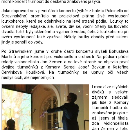
mohli koncert tlumočit do českého znakového jazyka.
Jako doprovod se v první části koncertu (výběr z baletu Pulcinella od
Stravinského) promítalo na projektová plátna živé vystoupení
loutkoherce, které se odehrávalo na levé straně pódia. Loutky to
ovšem nebyly ledajaké, ale, světe, div se, vodní! Stěny loutkového
divadla totiž byly skleněné a vyplněné vodou, čehož loutkoherec při
svém vystoupení také využíval. Někdy loutky chodily před sklem,
jindy je ponořil do vody.
Po Stravinském jsme v druhé části koncertu slyšeli Bohuslava
Martinů a jeho koncert pro violoncello a orchestr. Na pódium přišel
mladý violoncellista Jan Zemen a na levé straně se objevila první
dvojice tlumočníků z Komory: Sergej Josef Bovkun a Kateřina
Červinková Houšková. Na tlumočníky se upnuly oči všech
neslyšících, ale nejenom jich.
I mnozí ze slyšících
diváků s velkým
zájmem sledovali,
jak lidé z Komory
tlumočili hudbu do
znakového jazyka –
až jsem si říkala,
zda violoncellista
Jan Zemen z toho