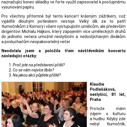
naznačující konec skladby ve forte využil zapisovatel k postupnému
vysunování papíru.
Pro všechny přítomné byl tento koncert krásným zážitkem, což
vyjádřili dlouhým potleskem vestoje. Velký dík za to patří
tlumočníkům z Komory i všem vystupujícím umělcům, ale především
dirigentovi Michalu Hájkovi, který zapojením více uměleckých druhů
do jednoho večera umožnil neslyšícím a nedoslýchavým divákům
a posluchačům neopakovatelný večer
Neodolala jsem a položila třem návštěvníkům koncertu
následující otázky:
Proč jste na představení přišli?
Co se vám nejvíce líbilo?
Na jakou akci půjdete příště?
Klaudie
Podlešáková,
neslyšící, 81 let,
Praha
Protože mám
zájem o kulturu
a hudbu. Kdyby zde
nebyl tlumočník,