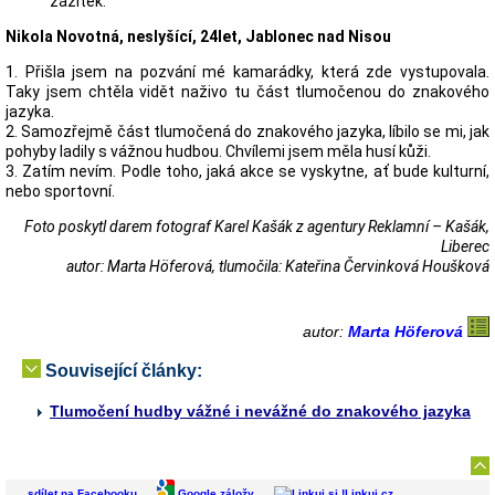
zážitek.
Nikola Novotná, neslyšící, 24let, Jablonec nad Nisou
1. Přišla jsem na pozvání mé kamarádky, která zde vystupovala.
Taky jsem chtěla vidět naživo tu část tlumočenou do znakového
jazyka.
2. Samozřejmě část tlumočená do znakového jazyka, líbilo se mi, jak
pohyby ladily s vážnou hudbou. Chvílemi jsem měla husí kůži.
3. Zatím nevím. Podle toho, jaká akce se vyskytne, ať bude kulturní,
nebo sportovní.
Foto poskytl darem fotograf Karel Kašák z agentury Reklamní – Kašák,
Liberec
autor: Marta Höferová, tlumočila: Kateřina Červinková Houšková
autor:
Marta Höferová
Související články:
Tlumočení hudby vážné i nevážné do znakového jazyka
sdílet na Facebooku
Google záložy
Linkuj.cz