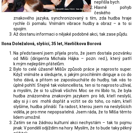
nepřišla bych.
Hlavně pohyb
českého
znakového jazyka, synchronizovaný s tím, zda hudba hraje
rychle či pomalu. Vnímám vibrace hudby a obraz – a to si
spojím.
Až dostanu informaci o nějaké podobné akci, tak zase půjdu.
Ilona Doležalová, slyšící, 35 let, Havlíčkova Borová
Na představení jsem přijela proto, že jsem dostala pozvánku
od Míši (dirigenta Michala Hájka – pozn. red.), který patří
k mým nejlepším přátelům.
Bylo to celé úžasné! Míšův způsob práce je naprosto super.
Když vnímáte a sledujete, s jakým procítěním diriguje a co do
toho dává, a přitom se zaposloucháte do hudby, tak vás to
úplně pohltí. Stejně tak violoncellista, ten si to naprosto užíval,
a myslím, že si to užívali všichni. Moc se mi líbilo to, že byla
hudba znázorněna znakovým jazykem pro lidi, kteří neslyší,
aby si ji i oni mohli dopřát a vcítit se do toho, co nám, kteří
slyšíme, hudba přináší. Ta radost, kterou jsem na neslyšících
viděla, je pro mne nepopsatelná. Jsem ráda, že to Míša těmto
lidem umožnil.
Zatím se na žádnou kulturní akci nechystám – tak to pojmu
jinak: V pondělí odjíždím na hory. Myslím, že to bude taky pěkný