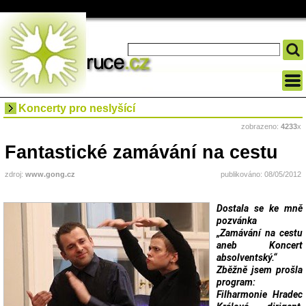
Koncerty pro neslyšící
zobrazeno:
4233
x
Fantastické zamávání na cestu
zdroj:
www.gong.cz
publikováno: 08/05/2012
Dostala se ke mně
pozvánka
„Zamávání na cestu
aneb Koncert
absolventský.“
Zběžně jsem prošla
program:
Filharmonie Hradec