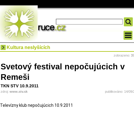
Kultura neslyšících
zobrazeno:
3
Svetový festival nepočujúcich v
Remeši
TKN STV 10.9.2011
zdroj:
www.stv.sk
publikováno: 14/09/
Televízny klub nepočujúcich 10.9.2011