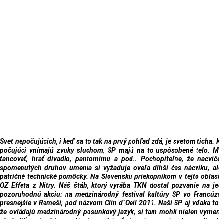
Svet nepočujúcich, i keď sa to tak na prvý pohľad zdá, je svetom ticha.
počujúci vnímajú zvuky sluchom, SP majú na to uspôsobené telo. 
tancovať, hrať divadlo, pantomímu a pod.. Pochopiteľne, že nacvič
spomenutých druhov umenia si vyžaduje oveľa dlhší čas nácviku, al
patričné technické pomôcky. Na Slovensku priekopníkom v tejto oblast
OZ Effeta z Nitry. Náš štáb, ktorý vyrába TKN dostal pozvanie na j
pozoruhodnú akciu: na medzinárodný festival kultúry SP vo Francúz
presnejšie v Remeši, pod názvom Clin d´Oeil 2011. Naši SP aj vďaka t
že ovládajú medzinárodný posunkový jazyk, si tam mohli nielen vymen