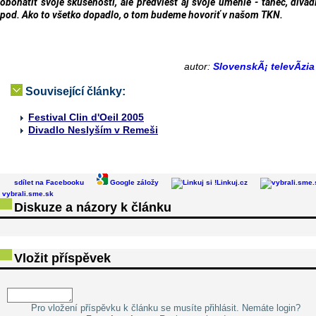
obohatiť svoje skúsenosti, ale predviesť aj svoje umenie - tanec, divad
pod. Ako to všetko dopadlo, o tom budeme hovoriť v našom TKN.
autor:
SlovenskÃ¡ televÃ­zi
Související články:
Festival Clin d'Oeil 2005
Divadlo Neslyším v Remeši
sdílet na Facebooku
Google záložy
Linkuj.cz
vybrali.sme.sk
Diskuze a názory k článku
Vložit příspěvek
Pro vložení příspěvku k článku se musíte přihlásit. Nemáte login?