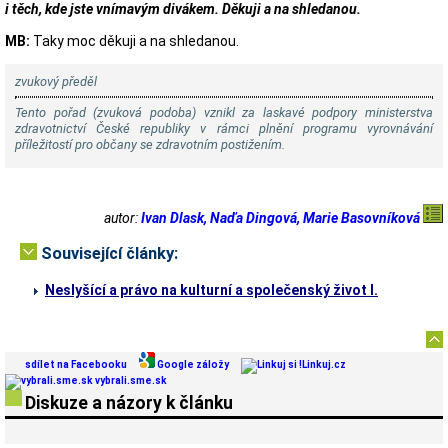
i těch, kde jste vnímavým divákem. Děkuji a na shledanou.
MB:
Taky moc děkuji a na shledanou.
zvukový předěl
Tento pořad (zvuková podoba) vznikl za laskavé podpory ministerstva
zdravotnictví České republiky v rámci plnění programu vyrovnávání
příležitostí pro občany se zdravotním postižením.
autor:
Ivan Dlask, Naďa Dingová, Marie Basovníková
Související články:
Neslyšící a právo na kulturní a společenský život I.
sdílet na Facebooku
Google záložy
Linkuj.cz
vybrali.sme.sk
Diskuze a názory k článku