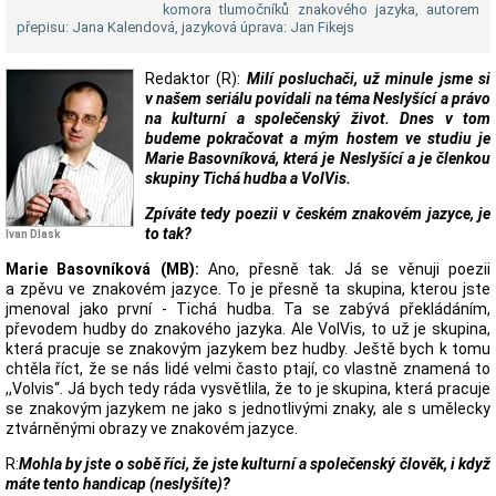
komora tlumočníků znakového jazyka, autorem
přepisu: Jana Kalendová, jazyková úprava: Jan Fikejs
Redaktor (R):
Milí posluchači, už minule jsme si
v našem seriálu povídali na téma Neslyšící a právo
na kulturní a společenský život. Dnes v tom
budeme pokračovat a mým hostem ve studiu je
Marie Basovníková, která je Neslyšící a je členkou
skupiny Tichá hudba a VolVis.
Zpíváte tedy poezii v českém znakovém jazyce, je
to tak?
Ivan Dlask
Marie Basovníková (MB):
Ano, přesně tak. Já se věnuji poezii
a zpěvu ve znakovém jazyce. To je přesně ta skupina, kterou jste
jmenoval jako první - Tichá hudba. Ta se zabývá překládáním,
převodem hudby do znakového jazyka. Ale VolVis, to už je skupina,
která pracuje se znakovým jazykem bez hudby. Ještě bych k tomu
chtěla říct, že se nás lidé velmi často ptají, co vlastně znamená to
,,Volvis“. Já bych tedy ráda vysvětlila, že to je skupina, která pracuje
se znakovým jazykem ne jako s jednotlivými znaky, ale s umělecky
ztvárněnými obrazy ve znakovém jazyce.
R:
Mohla by jste o sobě říci, že jste kulturní a společenský člověk, i když
máte tento handicap (neslyšíte)?