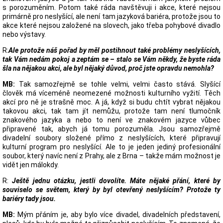
s porozuměním. Potom také ráda navštěvuji i akce, které nejsou
primárně pro neslyšící, ale není tam jazyková bariéra, protože jsou to
akce které nejsou založené na slovech, jako třeba pohybové divadlo
nebo výstavy.
R:
Ale protože náš pořad by měl postihnout také problémy neslyšících,
tak Vám nedám pokoj a zeptám se – stalo se Vám někdy, že byste ráda
šla na nějakou akci, ale byl nějaký důvod, proč jste opravdu nemohla?
MB:
Tak samozřejmě se tohle velmi, velmi často stává. Slyšící
člověk má víceméně neomezené možnosti kulturního vyžití. Těch
akcí pro ně je strašně moc. A já, když si budu chtít vybrat nějakou
takovou akci, tak tam jít nemůžu, protože tam není tlumočník
znakového jazyka a nebo to není ve znakovém jazyce vůbec
připravené tak, abych já tomu porozuměla. Jsou samozřejmě
divadelní soubory složené přímo z neslyšících, které připravují
kulturní program pro neslyšící. Ale to je jeden jediný profesionální
soubor, který navíc není z Prahy, ale z Brna – takže mám možnost je
vidět jen málokdy.
R:
Ještě jednu otázku, jestli dovolíte. Máte nějaké přání, které by
souviselo se světem, který by byl otevřený neslyšícím? Protože ty
bariéry tady jsou.
MB:
Mým přáním je, aby bylo více divadel, divadelních představení,