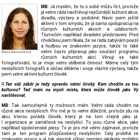
MB:
Já myslím, že to o sobě můžu říct, protože
já velmi ráda navštěvuji nejrůznější kulturní akce,
divadla, výstavy a podobně. Navíc jsem ještě
aktivní v tom smyslu, že já sama spolupracuji na
různých kulturních akcích a událostech.
Tlumočím například divadelní představení. Před
chviličkou jsem říkala, že se ráda zabývám poezií
a hudbou ve znakovém jazyce, takže to také
velmi často připravuji jako součást programu
Marie Basovníková
různých kulturních akcí. Věnuji se také
fotografování, to je moje velmi oblíbená činnost. Máme celý tým
neslyšících fotografů a občas děláme i svoje vlastní výstavy, takže
jsem velmi aktivní kulturní člověk.
R:
Ten váš záběr je tedy opravdu velmi široký. Kam chodíte za tou
kulturou? Teď mám na mysli místa, která může člověk jako Vy
navštěvovat.
MB:
Tak samozřejmě ty možnosti mám. Velmi ráda chodím na
různé akce neslyšících. Pro mě je to velmi důležité, protože jdu na
akci, kterou pořádá člověk, který je na tom stejně jako já.
I organizace je zaměřená na neslyšící. To jsou různé akce, jako
například společenské plesy. To je pro mě velmi zajímavé, protože
tam je ten program přizpůsobený neslyšícím. Celý probíhá ve
znakovém jazyce a já tak vlastně vůbec nemám jakýkoliv problém