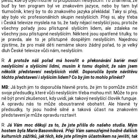
plesů, kde by bylo možné to přizpůsobit neslyšícím. To znamená, že
buď by ten program byl ve znakovém jazyce, nebo by tam byl
tlumočník, který by to do znakového jazyka překládal. Taky si přeji,
aby bylo víc profesionálních skupin neslyšících. Přeji si, aby třeba
i Česká televize myslela na to, že tady nějací neslyšící jsou, protože
všechny pořady jsou přístupné slyšícím lidem, ale zdaleka ne
všechny jsou přístupné neslyšícím. Některé jsou opatřené titulky, to
je pravda, ale to je přístupné dospělým neslyšícím. Najednou
zjistíme, že pro malé děti nemáme skoro žádný pořad, to je velký
dluh České televize vůči nám, neslyšícím.
R:
A protože náš pořad má hovořit o překonávání bariér mezi
neslyšícími a slyšícími lidmi, musím k tomu doplnit, že sám jsem
několik představení neslyšících viděl. Doporučila byste návštěvu
těchto představení i slyšícím lidem? Co by jim to mohlo přinést?
MB:
Já bych jim to doporučila hlavně proto, že jim to pomůže zničit
svoje předsudky, které vůči neslyšícím třeba mohou mít. Může to pro
ně být první zkušenost, kdy uvidí, jak takový neslyšící člověk funguje.
A opravdu nás to může oboustranně obohatit. Ale hlavně ty
předsudky, ty jsou hodně silné a taková účast na znakovém
představení je může opravdu roztavit.
R:
Já Vám moc děkuji za to, že jste přišla do našeho studia. Mým
hostem byla Marie Basovníková. Přeji Vám samozřejmě hodně dalších
kulturních zážitků, jak těch, kde jste přímým účastníkem na jevišti, tak