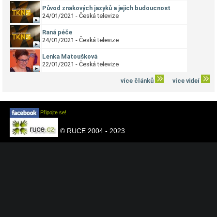
Původ znakových jazyků a jejich budoucnost
24/01/2021 - Česká televize
Raná péče
24/01/2021 - Česká televize
Lenka Matoušková
22/01/2021 - Česká televize
více článků
více videí
Připojte se!
© RUCE 2004 - 2023