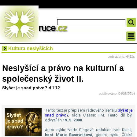
Kultura neslyšících
zobrazeno:
4411
x
Neslyšící a právo na kulturní a
společenský život II.
Slyšet je snad právo? díl 12.
publikováno: 04/08/2014
Tento text je přepisem rádiového seriálu
Slyšet je
snad právo?
, rádia Classic FM. Tento díl byl
odvysílán
19. 5. 2008
Autor cyklu: Naďa Dingová, redaktor: Ivan Dlask,
host Marie Basovníková
, garant cyklu: Česká