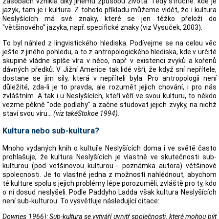
zásobách vznikla díky jinému způsobu života. Tedy stručne: kde je
jazyk, tam je i kultura. Z tohoto příkladu můžeme vidět, že i kultura
Neslyšících má své znaky, které se jen těžko přeloží do
"většinového" jazyka, např. specifické znaky (viz Vysuček, 2003).
To byl náhled z lingvistického hlediska. Podívejme se na celou věc
ješte z jiného pohledu, a to z antropologického hlediska, kde v určité
skupině vládne spíše víra v něco, např. v existenci zvyků a kořenů
dávných předků. V Jižní Americe tak lidé všří, že když sní nepřítele,
dostane se jim síly, která v nepříteli byla. Pro antropologii není
důležité, zda-li je to pravda, ale rozumět jejich chování, i pro nás
zvláštním. A tak i u Neslyšících, kteří věří ve svou kulturu, to někdo
vezme pěkně "ode podlahy" a začne studovat jejich zvyky, na nichž
staví svou víru...
(viz takéStokoe 1994).
Kultura nebo sub-kultura?
Mnoho vydaných knih o kultuře Neslyšících doma i ve světě často
prohlašuje, že kultura Neslyšících je vlastně ve skutečnosti sub-
kulturou (pod vetšinovou kulturou - poznámka autora) většinové
spolecnosti. Je to vlastně jedna z možností nahlédnout, abychom
té kulture spolu s jejich problémy lépe porozuměli, zvláště pro ty, kdo
o ní dosud neslyšeli. Podle Paddyho Ladda však kultura Neslyšících
není sub-kulturou. To vysvětluje následující citace:
Downes 1966): Sub-kultura se vytváří uvnitř společnosti, které mohou být