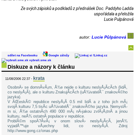
Ze svých zápisků a podkladů z přednášek Doc. Paddyho Ladda
uspořádala a přeložila
Lucie Pulpánová
autor:
Lucie Půlpánová
sdílet na Facebooku
Google záložy
Linkuj.cz
vybrali.sme.sk
Diskuze a názory k článku
krata
11/08/2006 22:37 -
OsobnÄ› se domnÃ­vÃ¡m, Å¾e nejde o kulturu neslyÅ¡Ã­cÃ­ch (lidÃ­,
co neslyÅ¡Ã­), ale o kulturu ZnakujÃ­cÃ­ch (uÅ¾ivatelÅ¯ znakovÃ©ho
jazyka).
V ÄŒeskÃ© republice neslyÅ¡Ã­ 0.5 mil lidÃ­ a z toho jich mÃ¡
svojÃ­ kulturu 7,5 tisÃ­c uÅ¾ivatelÅ¯ znakovÃ©ho jazyka. NemyslÃ­
m si, Å¾e ostatnÃ­ch 490 000 mÃ¡ nÄ›jakou zvlÃ¡Å¡tnÃ­ a jinou
kulturu, neÅ¾ ostatnÃ­ populace v republice.
ProblÃ©m spoÄ?Ã­vÃ¡ v onom slovÄ› neslyÅ¡Ã­cÃ­, jenÅ¾
vyjadÅ™uje vÅ¡echny lidi, co neslyÅ¡Ã­. Zdroj
http://www.gong.cz/onas.php