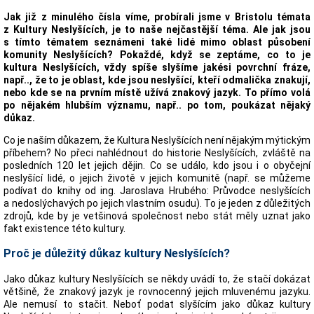
Jak již z minulého čísla víme, probírali jsme v Bristolu témata
z Kultury Neslyšících, je to naše nejčastější téma. Ale jak jsou
s tímto tématem seznámeni také lidé mimo oblast působení
komunity Neslyšících? Pokaždé, když se zeptáme, co to je
kultura Neslyšících, vždy spíše slyšíme jakési povrchní fráze,
např.., že to je oblast, kde jsou neslyšící, kteří odmalička znakují,
nebo kde se na prvním místě užívá znakový jazyk. To přímo volá
po nějakém hlubším významu, např.. po tom, poukázat nějaký
důkaz.
Co je naším důkazem, že Kultura Neslyšících není nějakým mýtickým
příbehem? No přeci nahlédnout do historie Neslyšících, zvláště na
posledních 120 let jejich dějin. Co se událo, kdo jsou i o obyčejní
neslyšící lidé, o jejich životě v jejich komunitě (např. se můžeme
podívat do knihy od ing. Jaroslava Hrubého: Průvodce neslyšících
a nedoslýchavých po jejich vlastním osudu). To je jeden z důležitých
zdrojů, kde by je vetšinová společnost nebo stát měly uznat jako
fakt existence této kultury.
Proč je důležitý důkaz kultury Neslyšících?
Jako důkaz kultury Neslyšících se někdy uvádí to, že stačí dokázat
většině, že znakový jazyk je rovnocenný jejich mluvenému jazyku.
Ale nemusí to stačit. Neboť podat slyšícím jako důkaz kultury