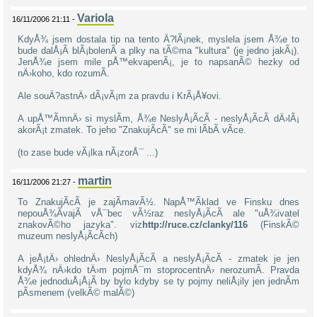
Variola
16/11/2006 21:11 -
KdyÅ¾ jsem dostala tip na tento Ä?lÃ¡nek, myslela jsem Å¾e to
bude dalÅ¡Ã­ blÃ¡bolenÃ­ a plky na tÃ©ma "kultura" (je jedno jakÃ¡).
JenÅ¾e jsem mile pÅ™ekvapenÃ¡, je to napsanÃ© hezky od
nÄ›koho, kdo rozumÃ­.
Ale souÄ?astnÄ› dÃ¡vÃ¡m za pravdu i KrÃ¡Å¥ovi.
A upÅ™Ã­mnÄ› si myslÃ­m, Å¾e NeslyÅ¡Ã­cÃ­ - neslyÅ¡Ã­cÃ­ dÄ›lÃ¡
akorÃ¡t zmatek. To jeho "ZnakujÃ­cÃ­" se mi lÃ­bÃ­ vÃ­ce.
(to zase bude vÃ¡lka nÃ¡zorÅ¯ ...)
martin
16/11/2006 21:27 -
To ZnakujÃ­cÃ­ je zajÃ­mavÃ½. NapÅ™Ã­klad ve Finsku dnes
nepouÅ¾Ã­vajÃ­ vÅ¯bec vÃ½raz neslyÅ¡Ã­cÃ­ ale "uÅ¾ivatel
znakovÃ©ho jazyka". viz
http://ruce.cz/clanky/116
(FinskÃ©
muzeum neslyÅ¡Ã­cÃ­ch)
A jeÅ¡tÄ› ohlednÄ› NeslyÅ¡Ã­cÃ­ a neslyÅ¡Ã­cÃ­ - zmatek je jen
kdyÅ¾ nÄ›kdo tÄ›m pojmÅ¯m stoprocentnÄ› nerozumÃ­. Pravda
Å¾e jednoduÅ¡Å¡Ã­ by bylo kdyby se ty pojmy neliÅ¡ily jen jednÃ­m
pÃ­smenem (velkÃ© malÃ©)