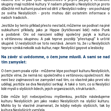
skupiny mají rozlišné kultury. V našem případě u Neslyšících je proto
důležité mít kulturní poučení od dětí z Neslyšící rodiny - oni pocházejí
ze světa Neslyšících - proto mohou dát ostatním informace o
našich tradicích...
Jestliže by tento příklad přesto nestačil, můžeme se podívat na jiné
subkulturní příklady, jako je Hippie (kytičkovaní lidé) nebo Punk
a podobně. Oni od narození sdílejí společný jazyk a kulturu
s většinovou skupinou. A pak teprve později "přestupují" k určité
skupině. U neslyšících se toto nestává. Jenom to, že i u Neslyšících
teprve vzniká nekolik sub-kultur, napr. Neslyšící gayové a lesbicky.
Na závěr si uvědomme, o čem jsme mluvili. A sami se nad
tím zamyslet:
O čem jsem psala výše - můžeme lépe pochopit kulturu Neslyšících,
jestliže víme, že nemá nic společného s vetšinovou společností. Ale
není bez zajímavosti se zamyslet nad tím, co vlastně jako první věc
udělají, jestliže se dva Neslyšící setkají. A také o tom, co si Neslyšící
lidé myslí o slyšících lidech, jejich organizacích, strukturách...
Dále může být nebezpečnou myšlenkou, jestliže následujeme
kulturu Neslyšících jen jako reakci Neslyšících na slyšící kulturu.
Mohlo by to vlastně znamenat, že kdyby nebylo slyšících, tak by
kultura Neslyšících vymřela...