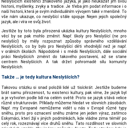
Neslyšících existenci znakového jazyka, je jako neukázat jim svou
historii, myšlenky, zvyky a tradice. Je třeba jim podat informace i o
naší historii, která je svým individuálním vývojem také v menšině. To
vše nám ukazuje, co neslyšící stále spojuje. Nejen jejich společný
jazyk, ale i víra ve svůj život.
Jestliže by toto byla přirozená ukázka kultury Neslyšících, mnoho
věcí by se pak mohlo změnit. Např. školy pro Neslyšící (ne pro
neslyšící) by měly rozpoznat způsoby správného vzdělávání
Neslyšících, co by bylo pro Neslyšící děti vhodnější než je např.
v orálních školách. Nápodobně i s médii Neslyšících, dále sociální
práci Neslyšících změnit do takového postavení, až se stane
centrem Neslyšících. A tak držet pohromadě sílu komunity
Neslyšících.
Takže ... je tedy kultura Neslyšících?
Takovou otázku si snad položili lidé už tisíckrát. Jestliže budeme
brát samu přirozenost, tu existenci kultury, pak víme, že jazyk byl
a je vytvořen podle lidí na celém světě. Proto se jazyk stává velice
různě strukturován. Příklady můžeme hledat ve slovních zásobách.
Např. my Evropané nemůžeme vidět u nás v Evropě různé typy
sněhu, proto pro oznacení sněhu známe jen jeden výraz, zatímco
Eskymáci, kterí žijí v jiných podmínkách, kde vládne zima téměř po
celý rok, rozeznávají více druhů sněhu. Tato rozdílnost ve slovních