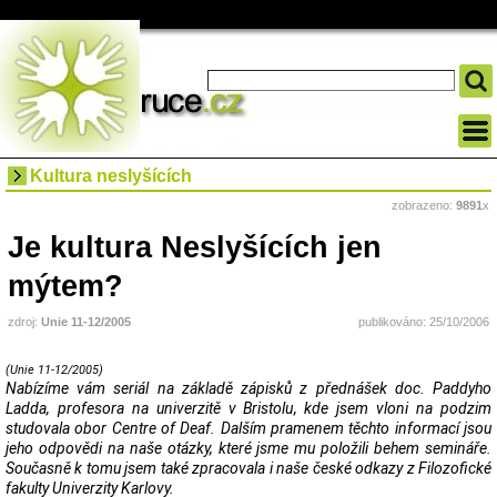
Kultura neslyšících
zobrazeno:
9891
x
Je kultura Neslyšících jen
mýtem?
zdroj:
Unie 11-12/2005
publikováno: 25/10/2006
(Unie 11-12/2005)
Nabízíme vám seriál na základě zápisků z přednášek doc. Paddyho
Ladda, profesora na univerzitě v Bristolu, kde jsem vloni na podzim
studovala obor Centre of Deaf. Dalším pramenem těchto informací jsou
jeho odpovědi na naše otázky, které jsme mu položili behem semináře.
Současně k tomu jsem také zpracovala i naše české odkazy z Filozofické
fakulty Univerzity Karlovy.