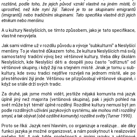
rozlišné, podle toho, že jejich původ vznikl vlastně na jiném místě, či
uprostřed, než kde nyní žijí. Takové je to se skupinami emigrantů
(imigrantů) nebo tradičními skupinami. Tato specifika vlastně drží jejich
etnikum nebo menšinu.
A u kultury Neslyšících, se tímto způsobem, jako je tato specifikace,
vlastně nevyvíjela.
Jak sami vidíme už v rozdílu původu a vývoje "subkulturní" a Neslyšící
menšiny. To je vlastně důkazem toho, že kultura Neslyšících má svůj
samostatný tradiční vývoj bez většinové kultury, třeba díky školám
Neslyšících, kde Neslyšící děti a dospělí jsou často "odříznuti" od
většinové skupiny, i když žijí na stejném místě. Jinak je tomu u sub-
kultury, kde svou tradici nejdříve rozvíjeli na jednom místě, ale po
přestěhování žijí jinde. Většinou se přizpůsobují většinové skupině, i
když se stále drží svých tradic.
Za druhé, jak jsme mohli vidět, jestliže nějaká komunita má jazyk
úplně jiný než majorita (vetšinová skupina), pak i jejich pohled na
svět může být téměř úplně rozdílný. Rozdílné kultury nemusí být jen
podle rozdílných užívání jazykových systému, ale
mohou mít i rozdílný
smysl, a tak obývat (obě ozdílné komunity) rozdílné světy (Turner 1990).
Proto se říká: Jazyk není hlavním, co organizuje a realizuje... ale díky
funkci jazyka je možné organizovat, a nám poskytnout k realizování
našeho žití. A pak tyhle společnosti s jinými jazyky z většinové