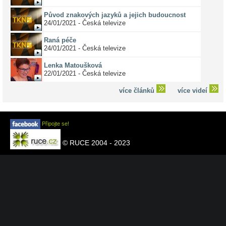
Původ znakových jazyků a jejich budoucnost
24/01/2021 - Česká televize
Raná péče
24/01/2021 - Česká televize
Lenka Matoušková
22/01/2021 - Česká televize
více článků
více videí
Připojte se!
© RUCE 2004 - 2023