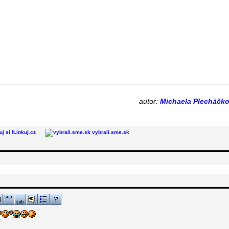
autor:
Michaela Plecháčk
Linkuj.cz
vybrali.sme.sk