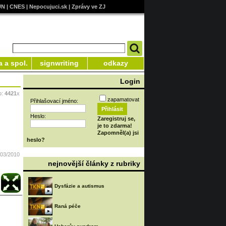
UN
|
CNES
|
Nepocujuci.sk
|
Zprávy ve ZJ
a a spol.
signwriting
odkazy
Login
o:
4421
x
zapamatovat
Přihlašovací jméno:
Heslo:
Zaregistruj se,
je to zdarma!
Zapomněl(a) jsi
heslo?
/03/2010
nejnovější články z rubriky
Dysfázie a autismus
u
Raná péče