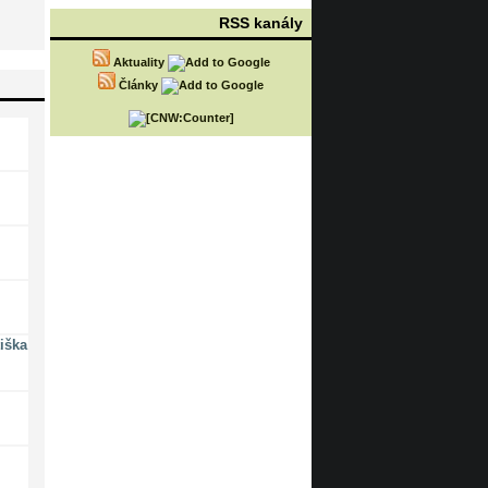
RSS kanály
Aktuality
Články
iška