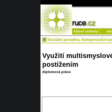
hlavní stránka
akt
Sociální poradna, kompenzační 
Využití multismyslov
postižením
diplomová práce