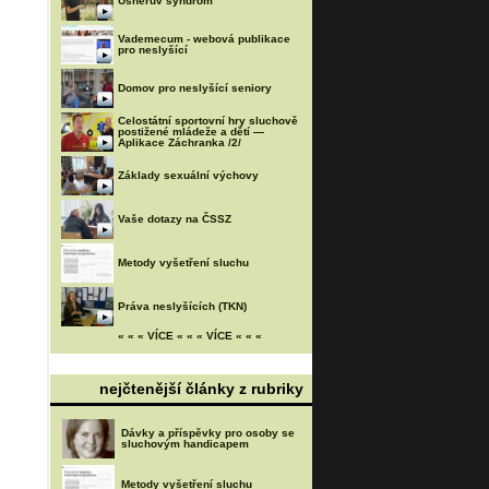
Usherův syndrom
Vademecum - webová publikace
pro neslyšící
Domov pro neslyšící seniory
Celostátní sportovní hry sluchově
postižené mládeže a dětí —
Aplikace Záchranka /2/
Základy sexuální výchovy
Vaše dotazy na ČSSZ
Metody vyšetření sluchu
Práva neslyšících (TKN)
« « « VÍCE « « « VÍCE « « «
nejčtenější články z rubriky
Dávky a příspěvky pro osoby se
sluchovým handicapem
Metody vyšetření sluchu