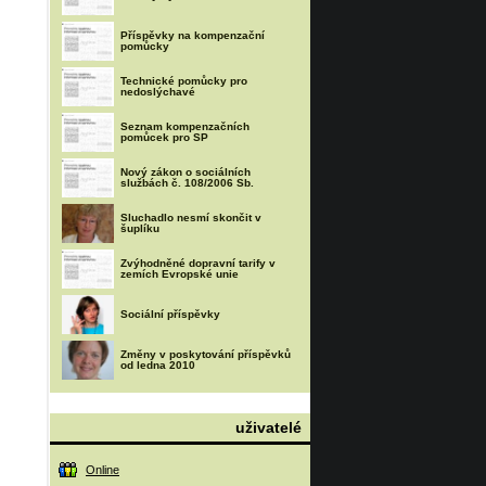
Příspěvky na kompenzační
pomůcky
Technické pomůcky pro
nedoslýchavé
Seznam kompenzačních
pomůcek pro SP
Nový zákon o sociálních
službách č. 108/2006 Sb.
Sluchadlo nesmí skončit v
šuplíku
Zvýhodněné dopravní tarify v
zemích Evropské unie
Sociální příspěvky
Změny v poskytování příspěvků
od ledna 2010
uživatelé
Online