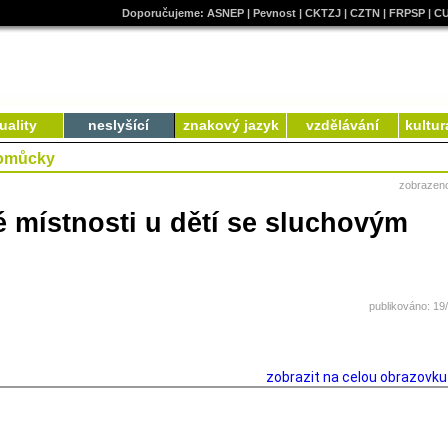
Doporučujeme:
ASNEP
|
Pevnost
|
CKTZJ
|
CZTN
|
FRPSP
|
C
uality
neslyšící
znakový jazyk
vzdělávání
kultur
pomůcky
zobrazen
é místnosti u dětí se sluchovým
publikováno: 19
zobrazit na celou obrazovk