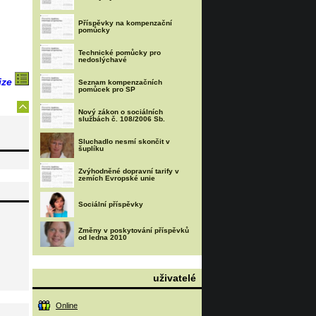
Příspěvky na kompenzační
pomůcky
Technické pomůcky pro
nedoslýchavé
ize
Seznam kompenzačních
pomůcek pro SP
Nový zákon o sociálních
službách č. 108/2006 Sb.
Sluchadlo nesmí skončit v
šuplíku
Zvýhodněné dopravní tarify v
zemích Evropské unie
Sociální příspěvky
Změny v poskytování příspěvků
od ledna 2010
uživatelé
Online