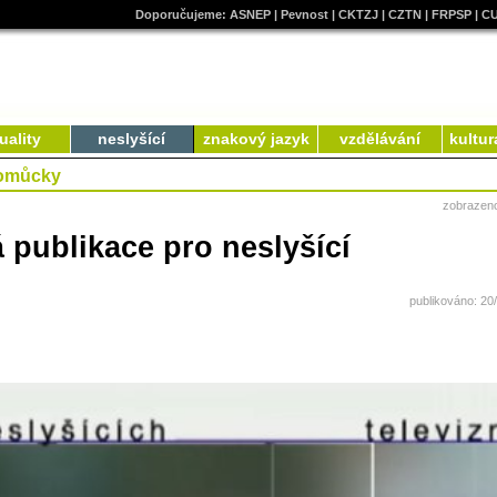
Doporučujeme:
ASNEP
|
Pevnost
|
CKTZJ
|
CZTN
|
FRPSP
|
C
uality
neslyšící
znakový jazyk
vzdělávání
kultur
pomůcky
zobrazen
publikace pro neslyšící
publikováno: 20