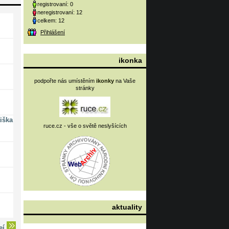
registrovaní: 0
neregistrovaní: 12
celkem: 12
Přihlášení
ikonka
podpořte nás umístěním
ikonky
na Vaše
stránky
iška
ruce.cz - vše o světě neslyšících
aktuality
deí