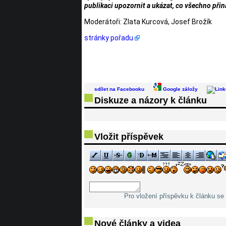
publikaci upozornit a ukázat, co všechno přin
Moderátoři: Zlata Kurcová, Josef Brožík
stránky pořadu
sdílet na Facebooku
Google záložy
Diskuze a názory k článku
Vložit příspěvek
Pro vložení příspěvku k článku se 
Nové články a videa