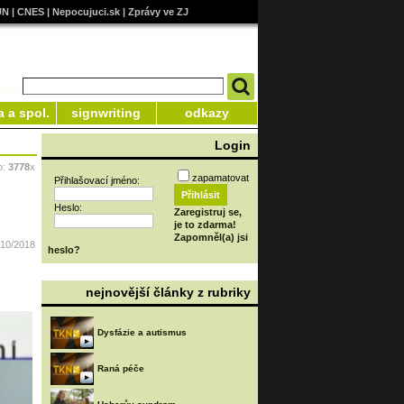
UN
|
CNES
|
Nepocujuci.sk
|
Zprávy ve ZJ
a a spol.
signwriting
odkazy
Login
o:
3778
x
zapamatovat
Přihlašovací jméno:
Heslo:
Zaregistruj se,
je to zdarma!
Zapomněl(a) jsi
/10/2018
heslo?
nejnovější články z rubriky
Dysfázie a autismus
Raná péče