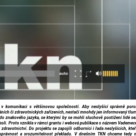
 v komunikaci s většinovou společností. Aby neslyšící správně por
ích či zdravotnických zařízeních, nestačí mnohdy jen informovaný tlu
 do znakového jazyka, se kterými by se mohli sluchově postižení lidé s
koli. Proto vznikla v rámci grantu i webová publikace s názvem Vademe
i zdravotnictví. Do projektu se zapojili odborníci i řada neslyšících, kteř
é správnost a srozumitelnost překladu. V dnešním TKN chceme tedy 