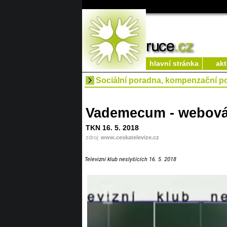
hlavní stránka
akt
Sociální poradna, kompenzační 
Vademecum - webová 
TKN 16. 5. 2018
zdroj:
www.ceskatelevize.cz
Televizní klub neslyšících 16. 5. 2018