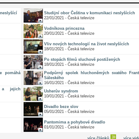
neslyšící
Studijní obor Čeština v komunikaci neslyšících
22/01/2021 - Česká televize
Vodníkova princezna
20/01/2021 - Česká televize
Vliv nových technologií na život neslyšících
18/01/2021 - Česká televize
Po stopách filmů sluchově postižených
18/01/2021 - Česká televize
ze pomáhá
Podpůrný spolek hluchoněmých svatého Frant
Sáleského
16/01/2021 - Česká televize
a jejich
Usherův syndrom
10/01/2021 - Česká televize
Divadlo beze slov
05/01/2021 - Česká televize
Pantomima a pohybové divadlo
01/01/2021 - Česká televize
více článků
více vi