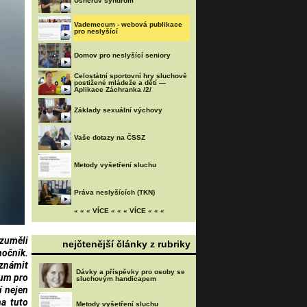
Usherův syndrom
Vademecum - webová publikace
pro neslyšící
Domov pro neslyšící seniory
Celostátní sportovní hry sluchově
postižené mládeže a dětí —
Aplikace Záchranka /2/
Základy sexuální výchovy
Vaše dotazy na ČSSZ
Metody vyšetření sluchu
Práva neslyšících (TKN)
« « « VÍCE « « « VÍCE « « «
ozuměli
nejčtenější články z rubriky
močník.
eznámit
Dávky a příspěvky pro osoby se
cum pro
sluchovým handicapem
í nejen
na tuto
Metody vyšetření sluchu