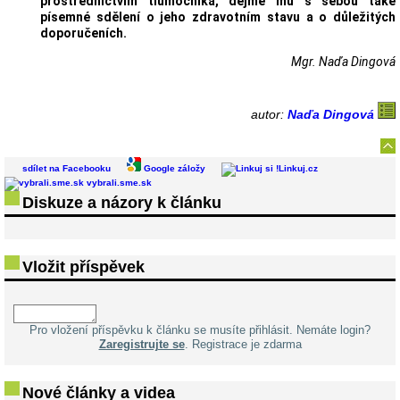
přostřednictvím tlumočníka, dejme mu s sebou také
písemné sdělení o jeho zdravotním stavu a o důležitých
doporučeních.
Mgr. Naďa Dingová
autor:
Naďa Dingová
sdílet na Facebooku
Google záložy
Linkuj.cz
vybrali.sme.sk
Diskuze a názory k článku
Vložit příspěvek
Pro vložení příspěvku k článku se musíte přihlásit. Nemáte login?
Zaregistrujte se
. Registrace je zdarma
Nové články a videa