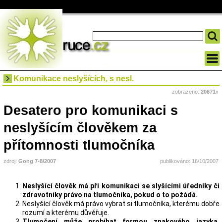
Komunikace neslyšících, s nesl.
zobrazeno:
20671
x
Desatero pro komunikaci s
neslyšícím člověkem za
přítomnosti tlumočníka
zdroj:
Gong 7-8/2007
publikováno: 16/10/2007
Neslyšící člověk má při komunikaci se slyšícími úředníky či
zdravotníky právo na tlumočníka, pokud o to požádá.
Neslyšící člověk má právo vybrat si tlumočníka, kterému dobře
rozumí a kterému důvěřuje.
Tlumočení může probíhat formou znakového jazyka,