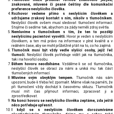
znakované, mluvené či psané češtiny dle komunikační
preference neslyšícího člověka.
Rozhovor vedeme přímo s neslyšícím člověkem a
udržujeme zrakový kontakt s ním, nikoliv s tlumočníkem.
Neslyšící člověk ovšem musí sledovat tlumočení informací.
Stojíme či sedíme tak, abychom za zády neměli zdroj světla.
Nemluvíme s tlumočníkem s tím, že ten to později
neslyšícímu pacientovi vysvětlí.
Hovor je veden s neslyšícím
člověkem, a ten má právo na informace v plné kvalitě a v
reálném čase, aby se mohl průběžně ptát na to, co ho zajímá.
Tlumočník musí být vždy vedle slyšící osoby, jejíž řeč
tlumočí.
Neslyšící člověk potřebuje vidět jak na tlumočníka,
tak i na hovořící osobu.
Během hovoru neodbíháme.
Vzdálíme-li se od tlumočníka,
neslyšící člověk se obrací za námi a uniká mu tak část
tlumočených informací.
Mluvíme svým obvyklým tempem.
Tlumočník nás sám
upozorní, bude-li třeba řeč zpomalit. Máme však na paměti, že
při tlumočení vždy dochází k časovému skluzu. Tlumočník
musí mít čas přijmout informaci, zpracovat ji a
zprostředkovat.
Na konci hovoru se neslyšícího člověka zeptáme, zda ještě
něco potřebuje upřesnit.
I když se s neslyšícím člověkem dorozumíváme