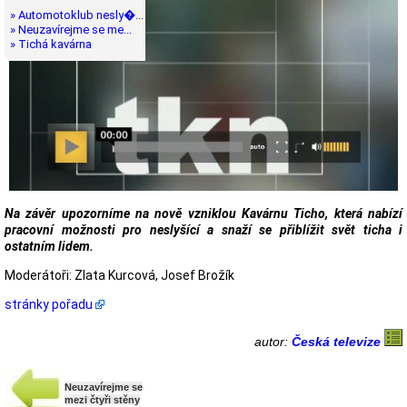
» Automotoklub nesly�...
» Neuzavírejme se me...
» Tichá kavárna
Na závěr upozorníme na nově vzniklou Kavárnu Ticho, která nabízí
pracovní možnosti pro neslyšící a snaží se přiblížit svět ticha i
ostatním lidem.
Moderátoři: Zlata Kurcová, Josef Brožík
stránky pořadu
autor:
Česká televize
Neuzavírejme se
mezi čtyři stěny