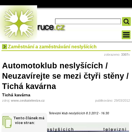
Zaměstnání a zaměstnávání neslyšících
zobrazeno:
3307
x
Automotoklub neslyšících /
Neuzavírejte se mezi čtyři stěny /
Tichá kavárna
Tichá kavárna
zdroj:
www.ceskatelevize.cz
publikováno: 29/03/2012
Televizní klub neslyšících 8.3.2012 - 16:30
Tento článek má
více stran: