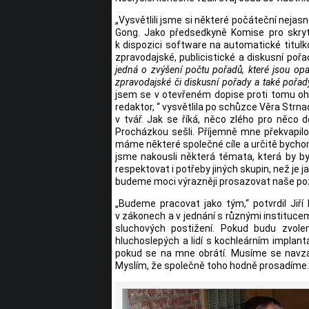
„Vysvětlili jsme si některé počáteční neja
Gong. Jako předsedkyně Komise pro skryt
k dispozici software na automatické titulk
zpravodajské, publicistické a diskusní pořa
jedná o zvýšení počtu pořadů, které jsou opat
zpravodajské či diskusní pořady a také pořad
jsem se v otevřeném dopise proti tomu ohra
redaktor, “ vysvětlila po schůzce Věra Strnad
v tvář. Jak se říká, něco zlého pro něco
Procházkou sešli. Příjemně mne překvapilo, 
máme některé společné cíle a určitě bychom s
jsme nakousli některá témata, která by by
respektovat i potřeby jiných skupin, než je
budeme moci výrazněji prosazovat naše poža
„Budeme pracovat jako tým,“ potvrdil Ji
v zákonech a v jednání s různými institucem
sluchových postižení. Pokud budu zvolen,
hluchoslepých a lidí s kochleárním implan
pokud se na mne obrátí. Musíme se navzá
Myslím, že společně toho hodně prosadíme.