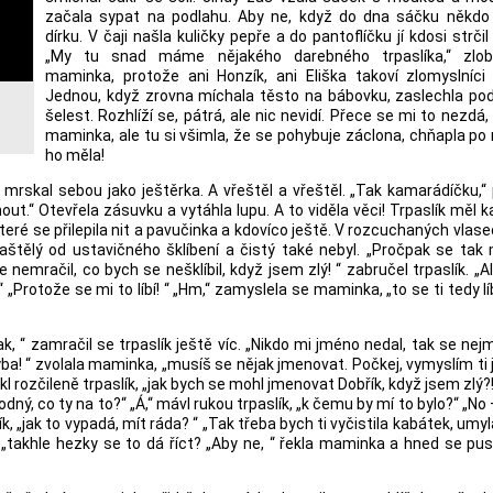
začala sypat na podlahu. Aby ne, když do dna sáčku někdo 
dírku. V čaji našla kuličky pepře a do pantoflíčku jí kdosi strčil
„My tu snad máme nějakého darebného trpaslíka,“ zlob
maminka, protože ani Honzík, ani Eliška takoví zlomyslníci 
Jednou, když zrovna míchala těsto na bábovku, zaslechla pod
šelest. Rozhlíží se, pátrá, ale nic nevidí. Přece se mi to nezdá, 
maminka, ale tu si všimla, že se pohybuje záclona, chňapla po 
ho měla!
 mrskal sebou jako ještěrka. A vřeštěl a vřeštěl. „Tak kamarádíčku,“
t.“ Otevřela zásuvku a vytáhla lupu. A to viděla věci! Trpaslík měl 
ré se přilepila nit a pavučinka a kdovíco ještě. V rozcuchaných vlas
raštělý od ustavičného šklíbení a čistý také nebyl. „Pročpak se tak
nemračil, co bych se nešklíbil, když jsem zlý! “ zabručel trpaslík. „Ale
“ „Protože se mi to líbí! “ „Hm,“ zamyslela se maminka, „to se ti tedy l
ak, “ zamračil se trpaslík ještě víc. „Nikdo mi jméno nedal, tak se nej
chyba! “ zvolala maminka, „musíš se nějak jmenovat. Počkej, vymyslím ti
řikl rozčileně trpaslík, „jak bych se mohl jmenovat Dobřík, když jsem zlý?!
hodný, co ty na to?“ „Á,“ mávl rukou trpaslík, „k čemu by mí to bylo?“ „No
, „jak to vypadá, mít ráda? “ „Tak třeba bych ti vyčistila kabátek, umy
k, „takhle hezky se to dá říct? „Aby ne, “ řekla maminka a hned se pus