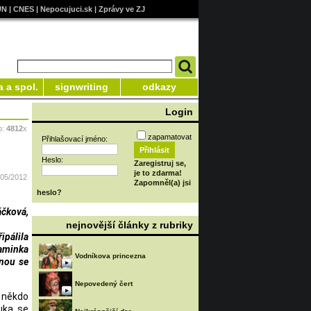
UN
|
CNES
|
Nepocujuci.sk
|
Zprávy ve ZJ
a a spol.
signwriting
odkazy
Login
o:
4812
x
zapamatovat
Přihlašovací jméno:
Heslo:
Zaregistruj se,
je to zdarma!
/05/2012
Zapomněl(a) jsi
heslo?
áčková,
nejnovější články z rubriky
ipálila
maminka
Vodníkova princezna
dnou se
Nepovedený čert
a někdo
uka se