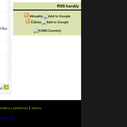
RSS kanály
Aktuality
Články
iška
deí
|
|
kultura a společnost
odkazy
@ruce.cz