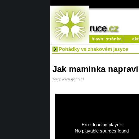
hlavní stránka
akt
Pohádky ve znakovém jazyce
Jak maminka napravil
zdroj:
www.gong.cz
Error loading player:
No playable sources found