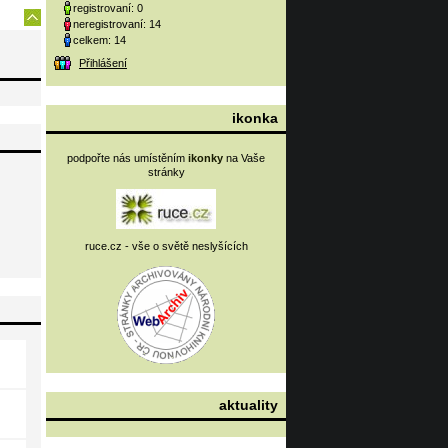
registrovaní: 0
neregistrovaní: 14
celkem: 14
Přihlášení
ikonka
podpořte nás umístěním
ikonky
na Vaše
stránky
ruce.cz - vše o světě neslyšících
aktuality