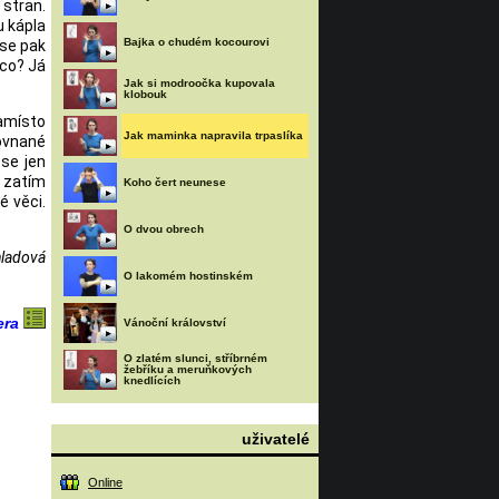
 stran.
u kápla
Bajka o chudém kocourovi
 se pak
 co? Já
Jak si modroočka kupovala
klobouk
amísto
Jak maminka napravila trpaslíka
rovnané
 se jen
n zatím
Koho čert neunese
é věci.
O dvou obrech
hladová
O lakomém hostinském
era
Vánoční království
O zlatém slunci, stříbrném
žebříku a meruňkových
knedlících
uživatelé
Online