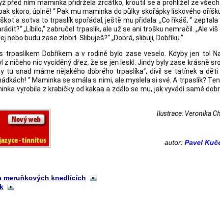
když před ním maminka přidržela zrcátko, kroutil se a prohlížel ze všech
pak skoro, úplně! “ Pak mu maminka do půlky skořápky lískového oříšk
kot a sotva to trpaslík spořádal, ještě mu přidala. „Co říkáš, “ zeptala
ádit?“ „Líbilo,“ zabručel trpaslík, ale už se ani trošku nemračil. „Ale víš
j nebo budu zase zlobit. Slibuješ?“ „Dobrá, slibuji, Dobříku.“
 trpaslíkem Dobříkem a v rodině bylo zase veselo. Kdyby jen to! N
 z ničeho nic vycíděný dřez, že se jen leskl. Jindy byly zase krásně s
y tu snad máme nějakého dobrého trpaslíka“, divil se tatínek a děti
pohádkách! “ Maminka se smála s nimi, ale myslela si své. A trpaslík? Te
nka vyrobila z krabičky od kakaa a zdálo se mu, jak vyvádí samé dobr
Ilustrace: Veronika C
autor:
Pavel Kuč
 a meruňkových knedlících
k