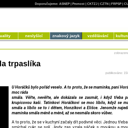
Doporučujeme:
ASNEP
|
Pevnost
|
CKTZJ
|
CZTN
|
FRPSP
|
C
uality
neslyšící
znakový jazyk
vzdělávání
kultur
zobrazen
a trpaslíka
publikováno: 15
U Horáčků bylo pořád veselo. A to proto, že se maminka, paní Hor
moc ráda
smála. Věřte, nevěřte, ale dokázala se zasmát, i když třeba př
krupicovou kaši. Tatínkovi Horáčkovi se moc líbilo, když se 
smála a líbilo se to i dětem, Honzíkovi a Elišce. Jenomže naje
maminka smála méně a méně, až se nesmála skoro vůbec.
A to proto, že se v kuchyní začaly dít podivné věci. Jednou třeb
smíchal cukr se solí. Jindy zas vzala sáček s moukou a mo