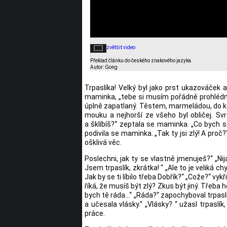
zvětšit video
Překlad článku do českého znakového jazyka.
Autor: Gong
Trpaslíka! Velký byl jako prst ukazováček a
maminka, „tebe si musím pořádně prohlédnou
úplně zapatlaný. Těstem, marmeládou, do kte
mouku a nejhorší ze všeho byl obličej. Sv
a šklíbíš?“ zeptala se maminka. „Co bych se 
podivila se maminka. „Tak ty jsi zlý! A proč?
ošklivá věc.
Poslechni, jak ty se vlastně jmenuješ?“ „Nij
Jsem trpaslík, zkrátka! “ „Ale to je veliká 
Jak by se ti líbilo třeba Dobřík?“ „Cože?“ vyk
říká, že musíš být zlý? Zkus být jiný. Třeba 
bych tě ráda…“ „Ráda?“ zapochyboval trpaslík
a učesala vlásky.“ „Vlásky? “ užasl trpaslí
práce.