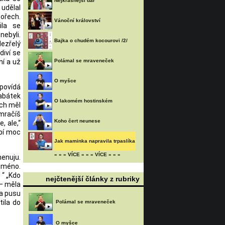
Nejkrásnější dar
udělal
 ořech.
Vánoční království
ila se
nebyli.
Bajka o chudém kocourovi /2/
ezřelý
diví se
ní a už
Polámal se mraveneček
O myšce
 povídá
kabátek
O lakomém hostinském
ech měl
 mračíš
Koho čert neunese
, ale,“
íbí moc
Jak maminka napravila trpaslíka
« « « VÍCE « « « VÍCE « « «
menuju.
 jméno.
 “ „Kdo
nejčtenější články z rubriky
 – měla
la pusu
tila do
Polámal se mraveneček
O myšce