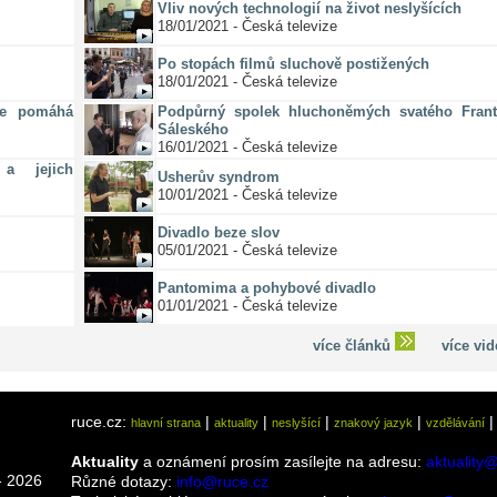
Vliv nových technologií na život neslyšících
18/01/2021 - Česká televize
Po stopách filmů sluchově postižených
18/01/2021 - Česká televize
ze pomáhá
Podpůrný spolek hluchoněmých svatého Frant
Sáleského
16/01/2021 - Česká televize
a jejich
Usherův syndrom
10/01/2021 - Česká televize
Divadlo beze slov
05/01/2021 - Česká televize
Pantomima a pohybové divadlo
01/01/2021 - Česká televize
více článků
více vi
ruce.cz:
|
|
|
|
hlavní strana
aktuality
neslyšící
znakový jazyk
vzdělávání
Aktuality
a oznámení prosím zasílejte na adresu:
aktuality
 2026
Různé dotazy:
info@ruce.cz