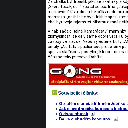
Za chvilku byl trpaslík jako že škatulky, a 
„Skoro fešák, co?“ zeptal se opatrně. „Jaké
malinovou šťávu, do druhé půlky nadrobila piš
maminka, „nelíbilo se by ti takhle spolu kamar
chci být tvoje tajemství. Nikomu o mně neříke
A tak začalo tajné kamarádství maminky s
zlomyslností se děly samé dobré věci. Tu byl
zásoby ve spížce. Nebo vyleštěné boty. „M
smály: „Ale tati, trpaslíci jsou přece jen v 
spal za skříňkou v postýlce, kterou mu mami
Však se taky jmenoval Dobřík!
Související články:
O zlatém slunci, stříbrném žebříku
Jak si modroočka kupovala klobou
O dvou obrech
Bajka o chudém kocourovi