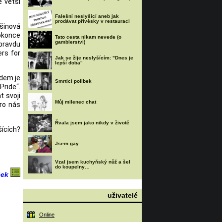
e větší
Falešní neslyšící aneb jak
prodávat přívěsky v restauraci
šinová
okonce
Tato cesta nikam nevede (o
gamblerství)
opravdu
ers for
Jak se žije neslyšícím: "Dnes je
lepší doba"
adem je
Smrtící polibek
Pride“.
t svoji
Můj milenec chat
pro nás
Řvala jsem jako nikdy v životě
ících?
Jsem gay
Vzal jsem kuchyňský nůž a šel
do koupelny…
ček
uživatelé
Online