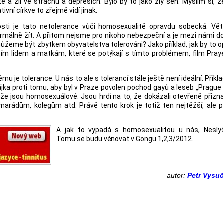
ě a žil ve strachu a depresích. Bylo by to jako zlý sen. Myslím si, ž
tivní církve to zřejmě vidí jinak.
osti je tato netolerance vůči homosexualitě opravdu sobecká. Vět
álně žít. A přitom nejsme pro nikoho nebezpeční a je mezi námi d
ůžeme být zbytkem obyvatelstva tolerováni? Jako příklad, jak by to 
ím lidem a matkám, které se potýkají s tímto problémem, film Pray
 je tolerance. U nás to ale s tolerancí stále ještě není ideální. Příkl
jka proti tomu, aby byl v Praze povolen pochod gayů a leseb „Prague 
, že jsou homosexuálové. Jsou hrdí na to, že dokázali otevřeně přizna
marádům, kolegům atd. Právě tento krok je totiž ten nejtěžší, ale 
A jak to vypadá s homosexualitou u nás, Neslyš
Tomu se budu věnovat v Gongu 1,2,3/2012.
autor:
Petr Vysu