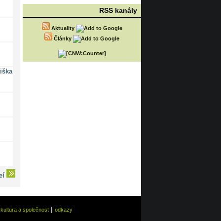
RSS kanály
Aktuality
Články
iška
deí
|
|
kultura a společnost
odkazy