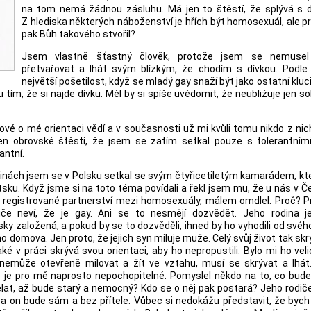
na tom nemá žádnou zásluhu. Má jen to štěstí, že splývá s 
Z hlediska některých náboženství je hřích být homosexuál, ale 
pak Bůh takového stvořil?
Jsem vlastně šťastný člověk, protože jsem se nemusel
přetvařovat a lhát svým blízkým, že chodím s dívkou. Podle
největší pošetilost, když se mladý gay snaží být jako ostatní kluci
tím, že si najde dívku. Měl by si spíše uvědomit, že neubližuje jen so
ové o mé orientaci vědí a v současnosti už mi kvůli tomu nikdo z nic
n obrovské štěstí, že jsem se zatím setkal pouze s tolerantními 
antní.
inách jsem se v Polsku setkal se svým čtyřicetiletým kamarádem, kte
sku. Když jsme si na toto téma povídali a řekl jsem mu, že u nás v Č
 registrované partnerství mezi homosexuály, málem omdlel. Proč? P
iče neví, že je gay. Ani se to nesmějí dozvědět. Jeho rodina je
y založená, a pokud by se to dozvěděli, ihned by ho vyhodili od svéh
o domova. Jen proto, že jejich syn miluje muže. Celý svůj život tak skr
aké v práci skrývá svou orientaci, aby ho nepropustili. Bylo mi ho velic
nemůže otevřeně milovat a žít ve vztahu, musí se skrývat a lhát
 je pro mě naprosto nepochopitelné. Pomyslel někdo na to, co bude
ělat, až bude starý a nemocný? Kdo se o něj pak postará? Jeho rodič
a on bude sám a bez přítele. Vůbec si nedokážu představit, že bych