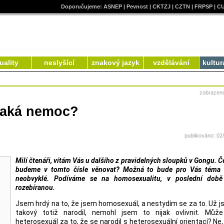
Doporučujeme:
ASNEP
|
Pevnost
|
CKTZJ
|
CZTN
|
FRPSP
|
C
uality
neslyšící
znakový jazyk
vzdělávání
kultur
zobrazen
jaká nemoc?
publikováno: 02
Milí čtenáři, vítám Vás u dalšího z pravidelných sloupků v Gongu. 
budeme v tomto čísle věnovat? Možná to bude pro Vás téma 
neobvyklé. Podíváme se na homosexualitu, v poslední době
rozebíranou.
Jsem hrdý na to, že jsem homosexuál, a nestydím se za to. Už 
takový totiž narodil, nemohl jsem to nijak ovlivnit. Můž
heterosexuál za to, že se narodil s heterosexuální orientací? Ne,