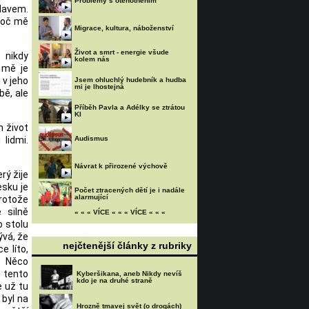
Problémy s otěhotněním
davem.
proč mě
Migrace, kultura, náboženství
Život a smrt - energie všude
 nikdy
kolem nás
 mě je
 v jeho
Jsem ohluchlý hudebník a hudba
mi je lhostejná
bě, ale
Příběh Pavla a Adélky se ztrátou
KI
h život
lidmi.
Audismus
Návrat k přirozené výchově
rý žije
esku je
Počet ztracených dětí je i nadále
alarmující
rotože
 silně
« « « VÍCE « « « VÍCE « « «
o stolu
ývá, že
nejčtenější články z rubriky
e líto,
. Něco
 tento
Kyberšikana, aneb Nikdy nevíš
kdo je na druhé straně
e už tu
 byl na
Hrozně tmavej svět (o drogách)