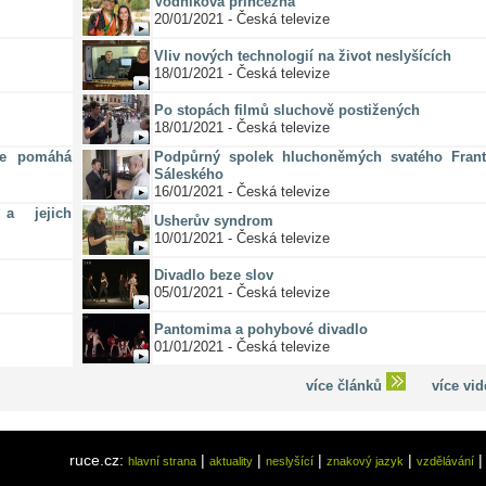
Vodníkova princezna
20/01/2021 - Česká televize
Vliv nových technologií na život neslyšících
18/01/2021 - Česká televize
Po stopách filmů sluchově postižených
18/01/2021 - Česká televize
ze pomáhá
Podpůrný spolek hluchoněmých svatého Frant
Sáleského
16/01/2021 - Česká televize
a jejich
Usherův syndrom
10/01/2021 - Česká televize
Divadlo beze slov
05/01/2021 - Česká televize
Pantomima a pohybové divadlo
01/01/2021 - Česká televize
více článků
více vi
ruce.cz:
|
|
|
|
hlavní strana
aktuality
neslyšící
znakový jazyk
vzdělávání