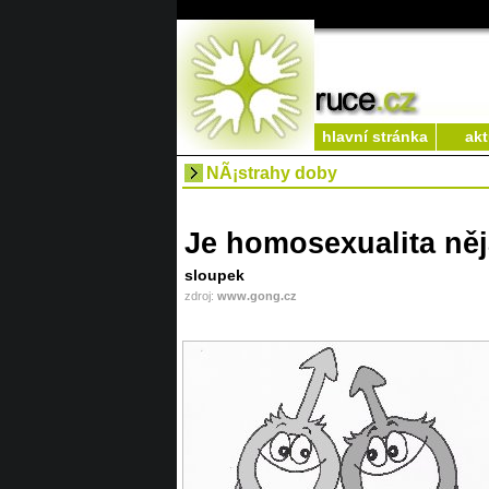
hlavní stránka
akt
NÃ¡strahy doby
Je homosexualita ně
sloupek
zdroj:
www.gong.cz