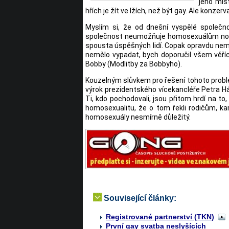
jeho míst
hřích je žít ve lžích, než být gay. Ale konzerva
Myslím si, že od dnešní vyspělé společn
společnost neumožňuje homosexuálům norm
spousta úspěšných lidí. Copak opravdu nem
nemělo vypadat, bych doporučil všem věříc
Bobby (Modlitby za Bobbyho).
Kouzelným slůvkem pro řešení tohoto problému
výrok prezidentského vícekancléře Petra Há
Ti, kdo pochodovali, jsou přitom hrdí na to
homosexualitu, že o tom řekli rodičům, ka
homosexuály nesmírně důležitý.
Související články:
Registrované partnerství (TKN)
První gay svatba neslyšících