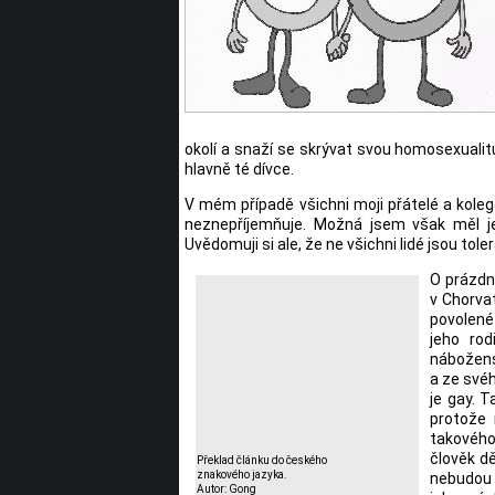
okolí a snaží se skrývat svou homosexualitu 
hlavně té dívce.
V mém případě všichni moji přátelé a koleg
neznepříjemňuje. Možná jsem však měl je
Uvědomuji si ale, že ne všichni lidé jsou toler
O prázdn
v Chorvat
povolené
jeho rod
nábožensk
a ze svéh
je gay. T
protože 
takového
člověk d
Překlad článku do českého
znakového jazyka.
nebudou 
Autor: Gong