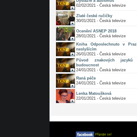
Dysfázie a autismus
02/02/2021 - Česká televize
Zlaté české ručičky
30/01/2021 - Česká televize
Ocenění ASNEP 2018
28/01/2021 - Česká televize
Kniha Odposlechnuto v Pra
neslyšícím
26/01/2021 - Česká televize
Původ znakových jazyků 
budoucnost
24/01/2021 - Česká televize
Raná péče
24/01/2021 - Česká televize
Lenka Matoušková
22/01/2021 - Česká televize
Připojte se!