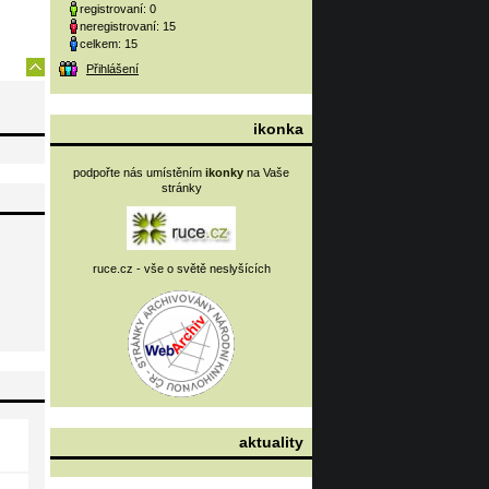
registrovaní: 0
neregistrovaní: 15
celkem: 15
Přihlášení
ikonka
podpořte nás umístěním
ikonky
na Vaše
stránky
ruce.cz - vše o světě neslyšících
aktuality