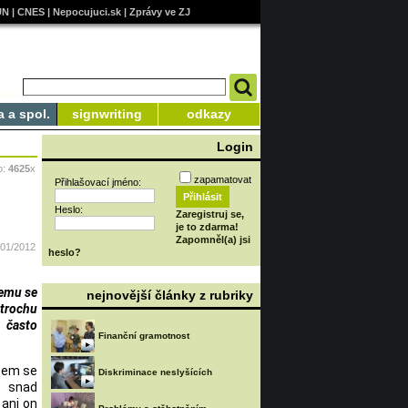
UN
|
CNES
|
Nepocujuci.sk
|
Zprávy ve ZJ
a a spol.
signwriting
odkazy
Login
o:
4625
x
zapamatovat
Přihlašovací jméno:
Heslo:
Zaregistruj se,
je to zdarma!
Zapomněl(a) jsi
/01/2012
heslo?
Čemu se
nejnovější články z rubriky
trochu
 často
Finanční gramotnost
jsem se
Diskriminace neslyšících
e snad
 ani on