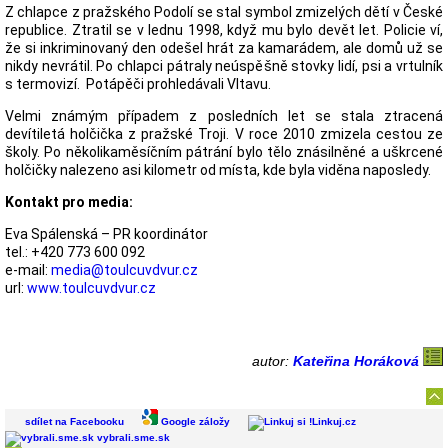
Z chlapce z pražského Podolí se stal symbol zmizelých dětí v České
republice. Ztratil se v lednu 1998, když mu bylo devět let. Policie ví,
že si inkriminovaný den odešel hrát za kamarádem, ale domů už se
nikdy nevrátil. Po chlapci pátraly neúspěšně stovky lidí, psi a vrtulník
s termovizí. Potápěči prohledávali Vltavu.
Velmi známým případem z posledních let se stala ztracená
devítiletá holčička z pražské Troji. V roce 2010 zmizela cestou ze
školy. Po několikaměsíčním pátrání bylo tělo znásilněné a uškrcené
holčičky nalezeno asi kilometr od místa, kde byla viděna naposledy.
Kontakt pro media:
Eva Spálenská – PR koordinátor
tel.: +420 773 600 092
e-mail:
media@toulcuvdvur.cz
url:
www.toulcuvdvur.cz
autor:
Kateřina Horáková
sdílet na Facebooku
Google záložy
Linkuj.cz
vybrali.sme.sk