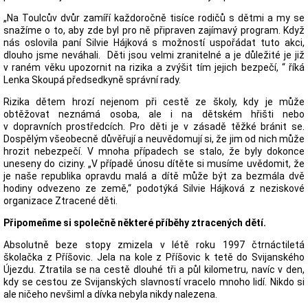
„Na Toulcův dvůr zamíří každoročně tisíce rodičů s dětmi a my se
snažíme o to, aby zde byl pro ně připraven zajímavý program. Když
nás oslovila paní Silvie Hájková s možností uspořádat tuto akci,
dlouho jsme neváhali. Děti jsou velmi zranitelné a je důležité je již
v raném věku upozornit na rizika a zvýšit tím jejich bezpečí, “ říká
Lenka Skoupá předsedkyně správní rady.
Rizika dětem hrozí nejenom při cestě ze školy, kdy je může
obtěžovat neznámá osoba, ale i na dětském hřišti nebo
v dopravních prostředcích. Pro děti je v zásadě těžké bránit se.
Dospělým všeobecně důvěřují a neuvědomují si, že jim od nich může
hrozit nebezpečí. V mnoha případech se stalo, že byly dokonce
uneseny do ciziny. „V případě únosu dítěte si musíme uvědomit, že
je naše republika opravdu malá a dítě může být za bezmála dvě
hodiny odvezeno ze země,“ podotýká Silvie Hájková z neziskové
organizace Ztracené děti.
Připomeňme si společně některé příběhy ztracených dětí.
Absolutně beze stopy zmizela v létě roku 1997 čtrnáctiletá
školačka z Příšovic. Jela na kole z Příšovic k tetě do Svijanského
Újezdu. Ztratila se na cestě dlouhé tři a půl kilometru, navíc v den,
kdy se cestou ze Svijanských slavností vracelo mnoho lidí. Nikdo si
ale ničeho nevšiml a dívka nebyla nikdy nalezena.