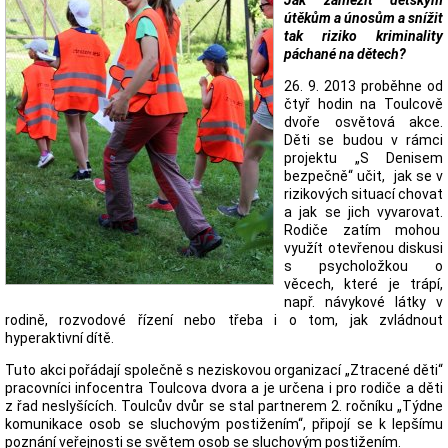
Jak zamezit dětským
útěkům a únosům a snížit
tak riziko kriminality
páchané na dětech?
26. 9. 2013 proběhne od
čtyř hodin na Toulcově
dvoře osvětová akce.
Děti se budou v rámci
projektu „S Denisem
bezpečně“ učit, jak se v
rizikových situací chovat
a jak se jich vyvarovat.
Rodiče zatím mohou
využít otevřenou diskusi
s psycholožkou o
věcech, které je trápí,
např. návykové látky v
rodině, rozvodové řízení nebo třeba i o tom, jak zvládnout
hyperaktivní dítě.
Tuto akci pořádají společně s neziskovou organizací „Ztracené děti“
pracovníci infocentra Toulcova dvora a je určena i pro rodiče a děti
z řad neslyšících. Toulcův dvůr se stal partnerem 2. ročníku „Týdne
komunikace osob se sluchovým postižením“, připojí se k lepšímu
poznání veřejnosti se světem osob se sluchovým postižením.