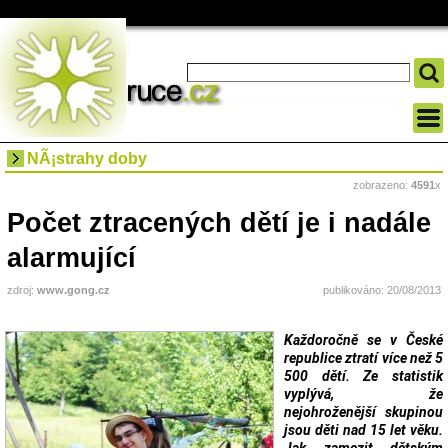
NÃ¡strahy doby
zobrazeno:
4591
x
Počet ztracených dětí je i nadále
alarmující
zdroj:
www.gong.cz
publikováno: 20/08/2013
Každoročně se v České
republice ztratí více než 5
500 dětí. Ze statistik
vyplývá, že
nejohroženější skupinou
jsou děti nad 15 let věku.