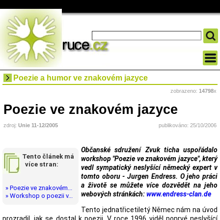
Poezie a humor ve znakovém jazyce
zobrazeno:
14798
x
Poezie ve znakovém jazyce
zdroj:
Unie 11-12/2005
publikováno: 25/10/2006
Občanské sdružení Zvuk ticha uspořádalo
Tento článek má
workshop "Poezie ve znakovém jazyce", který
více stran:
vedl sympatický neslyšící německý expert v
tomto oboru - Jurgen Endress. O jeho práci
a životě se můžete více dozvědět na jeho
» Poezie ve znakovém...
webových stránkách:
www.endress-clan.de
» Workshop o poezii v...
Tento jednatřicetiletý Němec nám na úvod
prozradil, jak se dostal k poezii. V roce 1996 viděl poprvé neslyšící