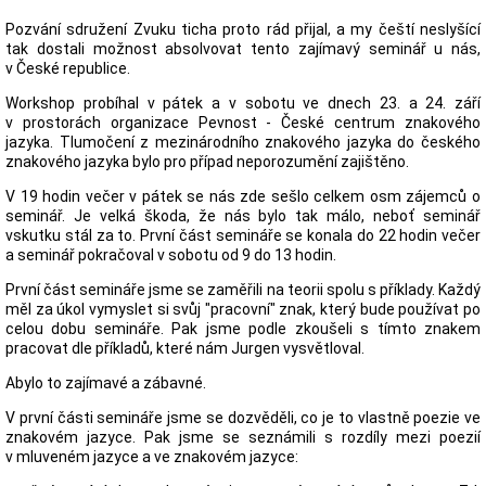
Pozvání sdružení Zvuku ticha proto rád přijal, a my čeští neslyšící
tak dostali možnost absolvovat tento zajímavý seminář u nás,
v České republice.
Workshop probíhal v pátek a v sobotu ve dnech 23. a 24. září
v prostorách organizace Pevnost - České centrum znakového
jazyka. Tlumočení z mezinárodního znakového jazyka do českého
znakového jazyka bylo pro případ neporozumění zajištěno.
V 19 hodin večer v pátek se nás zde sešlo celkem osm zájemců o
seminář. Je velká škoda, že nás bylo tak málo, neboť seminář
vskutku stál za to. První část semináře se konala do 22 hodin večer
a seminář pokračoval v sobotu od 9 do 13 hodin.
První část semináře jsme se zaměřili na teorii spolu s příklady. Každý
měl za úkol vymyslet si svůj "pracovní" znak, který bude používat po
celou dobu semináře. Pak jsme podle zkoušeli s tímto znakem
pracovat dle příkladů, které nám Jurgen vysvětloval.
Abylo to zajímavé a zábavné.
V první části semináře jsme se dozvěděli, co je to vlastně poezie ve
znakovém jazyce. Pak jsme se seznámili s rozdíly mezi poezií
v mluveném jazyce a ve znakovém jazyce: