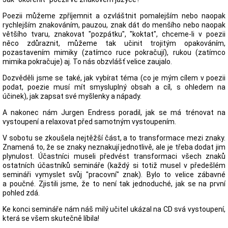
Poezii můžeme zpříjemnit a ozvláštnit pomalejším nebo naopak
rychlejším znakováním, pauzou, znak dát do menšího nebo naopak
většího tvaru, znakovat "pozpátku", "koktat", chceme-li v poezii
něco zdůraznit, můžeme tak učinit trojitým opakováním,
pozastavením mimiky (zatímco ruce pokračují), rukou (zatímco
mimika pokračuje) aj. To nás obzvlášť velice zaujalo.
Dozvěděli jsme se také, jak vybírat téma (co je mým cílem v poezii
podat, poezie musí mít smysluplný obsah a cíl, s ohledem na
účinek), jak zapsat své myšlenky a nápady.
A nakonec nám Jurgen Endress poradil, jak se má trénovat na
vystoupení a relaxovat před samotným vystoupením.
V sobotu se zkoušela nejtěžší část, a to transformace mezi znaky.
Znamená to, že se znaky neznakují jednotlivě, ale je třeba dodat jim
plynulost. Účastníci museli předvést transformaci všech znaků
ostatních účastníků semináře (každý si totiž musel v předešlém
semináři vymyslet svůj "pracovní" znak). Bylo to velice zábavné
a poučné. Zjistili jsme, že to není tak jednoduché, jak se na první
pohled zdá.
Ke konci semináře nám náš milý učitel ukázal na CD svá vystoupení,
která se všem skutečně líbila!