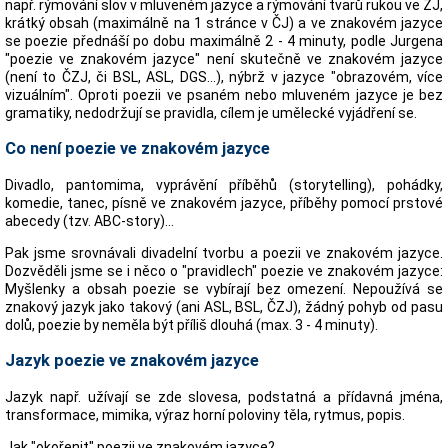
např. rýmování slov v mluveném jazyce a rýmování tvarů rukou ve ZJ,
krátký obsah (maximálně na 1 stránce v ČJ) a ve znakovém jazyce
se poezie přednáší po dobu maximálně 2 - 4 minuty, podle Jurgena
"poezie ve znakovém jazyce" není skutečně ve znakovém jazyce
(není to ČZJ, či BSL, ASL, DGS...), nýbrž v jazyce "obrazovém, více
vizuálním". Oproti poezii ve psaném nebo mluveném jazyce je bez
gramatiky, nedodržují se pravidla, cílem je umělecké vyjádření se.
Co není poezie ve znakovém jazyce
Divadlo, pantomima, vyprávění příběhů (storytelling), pohádky,
komedie, tanec, písně ve znakovém jazyce, příběhy pomocí prstové
abecedy (tzv. ABC-story)...
Pak jsme srovnávali divadelní tvorbu a poezii ve znakovém jazyce.
Dozvěděli jsme se i něco o "pravidlech" poezie ve znakovém jazyce:
Myšlenky a obsah poezie se vybírají bez omezení. Nepoužívá se
znakový jazyk jako takový (ani ASL, BSL, ČZJ), žádný pohyb od pasu
dolů, poezie by neměla být příliš dlouhá (max. 3 - 4 minuty).
Jazyk poezie ve znakovém jazyce
Jazyk např. užívají se zde slovesa, podstatná a přídavná jména,
transformace, mimika, výraz horní poloviny těla, rytmus, popis.
Jak "okořenit" poezii ve znakovém jazyce?