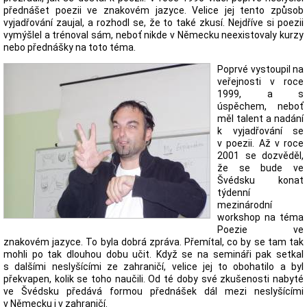
přednášet poezii ve znakovém jazyce. Velice jej tento způsob
vyjadřování zaujal, a rozhodl se, že to také zkusí. Nejdříve si poezii
vymýšlel a trénoval sám, neboť nikde v Německu neexistovaly kurzy
nebo přednášky na toto téma.
Poprvé vystoupil na
veřejnosti v roce
1999, a s
úspěchem, neboť
měl talent a nadání
k vyjadřování se
v poezii. Až v roce
2001 se dozvěděl,
že se bude ve
Švédsku konat
týdenní
mezinárodní
workshop na téma
Poezie ve
znakovém jazyce. To byla dobrá zpráva. Přemítal, co by se tam tak
mohli po tak dlouhou dobu učit. Když se na semináři pak setkal
s dalšími neslyšícími ze zahraničí, velice jej to obohatilo a byl
překvapen, kolik se toho naučili. Od té doby své zkušenosti nabyté
ve Švédsku předává formou přednášek dál mezi neslyšícími
v Německu i v zahraničí.