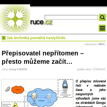
Jak technika pomáhá neslyšícím
zobrazeno:
4883
x
Přepisovatel nepřítomen –
přesto můžeme začít…
zdroj:
Gong 4-5/2010
publikováno: 17/05/2010
O přepisu mluvené
řeči v reálném
čase a jeho
nesporných
výhodách jsme vás
na stránkách Gongu