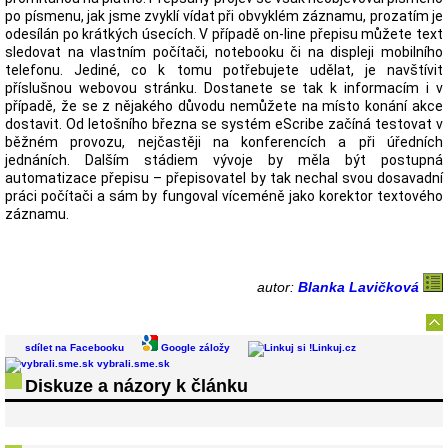
po písmenu, jak jsme zvyklí vídat při obvyklém záznamu, prozatím je
odesílán po krátkých úsecích. V případě on-line přepisu můžete text
sledovat na vlastním počítači, notebooku či na displeji mobilního
telefonu. Jediné, co k tomu potřebujete udělat, je navštívit
příslušnou webovou stránku. Dostanete se tak k informacím i v
případě, že se z nějakého důvodu nemůžete na místo konání akce
dostavit. Od letošního března se systém eScribe začíná testovat v
běžném provozu, nejčastěji na konferencích a při úředních
jednáních. Dalším stádiem vývoje by měla být postupná
automatizace přepisu – přepisovatel by tak nechal svou dosavadní
práci počítači a sám by fungoval víceméně jako korektor textového
záznamu.
autor:
Blanka Lavičková
sdílet na Facebooku
Google záložy
Linkuj.cz
vybrali.sme.sk
Diskuze a názory k článku