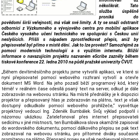
informovali už
několikrát. Tato
služba úspěšně
proniká do
povědomí širší veřejnosti, má však své limity. A ty se snaží odstranit
odborníci z Výzkumného a vývojového centra pro mobilní aplikace
Českého vysokého učení technického ve spolupráci s Českou unií
neslyšících. Přišli s nápadem zprostředkovat přepis, aniž by
přepisovatel byl přímo v místě dění. Jak to lze provést? Samozřejmě za
pomoci moderních technologií a s využitím internetu. Bližší
informace o navazujícím projektu nazvaném eScribe zazněly během
tiskové konference 22. ledna 2010 na půdě pražské univerzity ČVUT.
„Během devítiměsíčního projektu jsme vytvořili aplikaci, ve které si
nyní přepisovatel pomocí webového rozhraní vytvoří a otevře
dokument MS Word. Na jeho pozadí běží programový kód, který
téměř v reálném čase odesílá psaný text na server, odkud je dále
zobrazován na webovou stránku. Na místě přednášky je k dispozici
projektor a přepisovaný hlas je zobrazován na plátno, text je však
dostupný odkudkoliv pomocí webového prohlížeče,“ vysvětluje
projektový vedoucí Ing. Zdeněk Bumbálek. Svůj výklad podpořil i
názornou ukázkou. Zatelefonoval přes internet přepisovateli
sedícímu v jiné místnosti, ten Bumbálkova slova okamžitě zapisoval
do wordovského dokumentu; pomocí dálkového přepisu se pak text
zobrazoval na webovou stránku, pro přítomné diváky současně
promítanou na plátno. Přepsaný projev se však neobjevoval písmeno