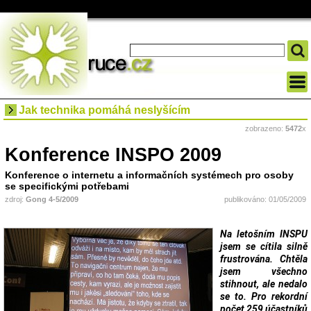
Jak technika pomáhá neslyšícím
zobrazeno:
5472
x
Konference INSPO 2009
Konference o internetu a informačních systémech pro osoby
se specifickými potřebami
zdroj:
Gong 4-5/2009
publikováno: 01/05/2009
Na letošním INSPU
jsem se cítila silně
frustrována. Chtěla
jsem všechno
stihnout, ale nedalo
se to. Pro rekordní
počet 259 účastníků