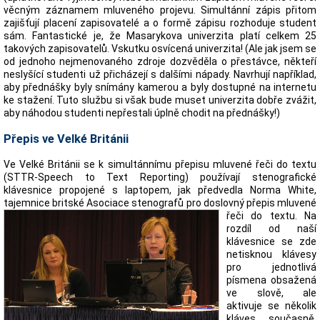
věcným záznamem mluveného projevu. Simultánní zápis přitom
zajišťují placení zapisovatelé a o formě zápisu rozhoduje student
sám. Fantastické je, že Masarykova univerzita platí celkem 25
takových zapisovatelů. Vskutku osvícená univerzita! (Ale jak jsem se
od jednoho nejmenovaného zdroje dozvěděla o přestávce, někteří
neslyšící studenti už přicházejí s dalšími nápady. Navrhují například,
aby přednášky byly snímány kamerou a byly dostupné na internetu
ke stažení. Tuto službu si však bude muset univerzita dobře zvážit,
aby náhodou studenti nepřestali úplně chodit na přednášky!)
Přepis ve Velké Británii
Ve Velké Británii se k simultánnímu přepisu mluvené řeči do textu
(STTR-Speech to Text Reporting) používají stenografické
klávesnice propojené s laptopem, jak předvedla Norma White,
tajemnice britské Asociace stenografů pro doslovný
přepis mluvené
řeči do textu. Na
rozdíl od naší
klávesnice se zde
netisknou klávesy
pro jednotlivá
písmena obsažená
ve slově, ale
aktivuje se několik
kláves současně,