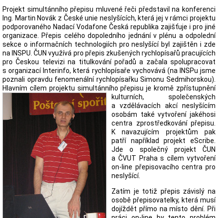
Projekt simultánního přepisu mluvené řeči představil na konferenci
Ing. Martin Novák z České unie neslyšících, která jej v rámci projektu
podporovaného Nadací Vodafone Česká republika zajišťuje i pro jiné
organizace. Přepis celého dopoledního jednání v plénu a odpolední
sekce o informačních technologiích pro neslyšící byl zajištěn i zde
na INSPU. ČUN využívá pro přepis zkušených rychlopísařů pracujících
pro Českou televizi na titulkování pořadů a začala spolupracovat
s organizací Interinfo, která rychlopísaře vychovává (na INSPu jsme
poznali opravdu fenomenální rychlopísařku Simonu Sedmihorskou).
Hlavním cílem projektu simultánního přepisu je kromě zpřístupnění
kulturních,
společenských
a vzdělávacích akcí neslyšícím
osobám také vytvoření jakéhosi
centra zprostředkování přepisu.
K navazujícím projektům pak
patří například projekt eScribe.
Jde o společný projekt ČUN
a ČVUT Praha s cílem vytvoření
on-line přepisovacího centra pro
neslyšící.
Zatím je totiž přepis závislý na
osobě přepisovatelky, která musí
dojíždět přímo na místo dění. Při
práci on-line by tento problém