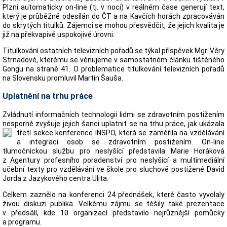
Plzni automaticky on-line (tj. v noci) v reálném čase generují text,
který je průběžně odesílán do ČT a na Kavčích horách zpracováván
do skrytých titulků. Zájemci se mohou přesvědčit, že jejich kvalita je
již na překvapivě uspokojivé úrovni.
Titulkování ostatních televizních pořadů se týkal příspěvek Mgr. Věry
Strnadové, kterému se věnujeme v samostatném článku tištěného
Gongu na straně 41. O problematice titulkování televizních pořadů
na Slovensku promluvil Martin Šauša.
Uplatnění na trhu práce
Zvládnutí informačních technologií lidmi se zdravotním postižením
nesporně zvyšuje jejich šanci uplatnit se na trhu práce, jak ukázala
třetí sekce
konference INSPO, která se zaměřila na vzdělávání
a integraci osob se zdravotním postižením. On-line
tlumočnickou službu pro neslyšící představila Marie Horáková
z Agentury profesního poradenství pro neslyšící a multimediální
učební texty pro vzdělávání ve škole pro sluchově postižené David
Jorda z Jazykového centra Ulita.
Celkem zaznělo na konferenci 24 přednášek, které často vyvolaly
živou diskuzi publika. Velkému zájmu se těšily také prezentace
v předsálí, kde 10 organizací představilo nejrůznější pomůcky
a programu.