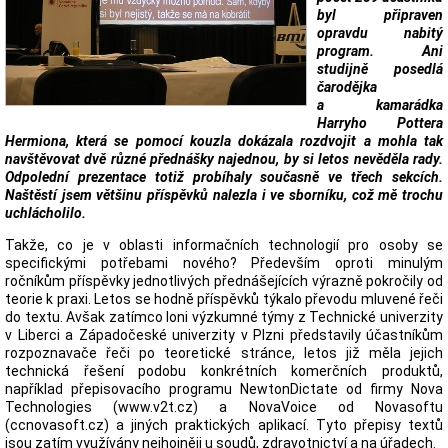
byl připraven
opravdu nabitý
program. Ani
studijně posedlá
čarodějka
a kamarádka
Harryho Pottera
Hermiona, která se pomocí kouzla dokázala rozdvojit a mohla tak
navštěvovat dvě různé přednášky najednou, by si letos nevěděla rady.
Odpolední prezentace totiž probíhaly současně ve třech sekcích.
Naštěstí jsem většinu příspěvků nalezla i ve sborníku, což mě trochu
uchlácholilo.
Takže, co je v oblasti informačních technologií pro osoby se
specifickými potřebami nového? Především oproti minulým
ročníkům příspěvky jednotlivých přednášejících výrazně pokročily od
teorie k praxi. Letos se hodně příspěvků týkalo převodu mluvené řeči
do textu. Avšak zatímco loni výzkumné týmy z Technické univerzity
v Liberci a Západočeské univerzity v Plzni představily účastníkům
rozpoznavače řeči po teoretické stránce, letos již měla jejich
technická řešení podobu konkrétních komerčních produktů,
například přepisovacího programu NewtonDictate od firmy Nova
Technologies (www.v2t.cz) a NovaVoice od Novasoftu
(ccnovasoft.cz) a jiných praktických aplikací. Tyto přepisy textů
jsou zatím využívány nejhojněji u soudů, zdravotnictví a na úřadech.