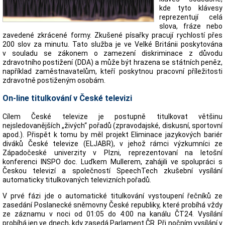
kde tyto klávesy
reprezentují celá
slova, fráze nebo
zavedené zkrácené formy. Zkušené písařky pracují rychlostí přes
200 slov za minutu. Tato služba je ve Velké Británii poskytována
v souladu se zákonem o zamezení diskriminace z důvodu
zdravotního postižení (DDA) a může být hrazena se státních peněz,
například zaměstnavatelům, kteří poskytnou pracovní příležitosti
zdravotně postiženým osobám.
On-line titulkování v České televizi
Cílem České televize je postupně titulkovat většinu
nejsledovanějších „živých“ pořadů (zpravodajské, diskusní, sportovní
apod.). Přispět k tomu by měl projekt Eliminace jazykových bariér
diváků České televize (ELJABR), v jehož rámci výzkumníci ze
Západočeské univerzity v Plzni, reprezentovaní na letošní
konferenci INSPO doc. Luďkem Mullerem, zahájili ve spolupráci s
Českou televizí a společností SpeechTech zkušební vysílání
automaticky titulkovaných televizních pořadů.
V prvé fázi jde o automatické titulkování vystoupení řečníků ze
zasedání Poslanecké sněmovny České republiky, které probíhá vždy
ze záznamu v noci od 01:05 do 4:00 na kanálu ČT24. Vysílání
probíhá jen ve dnech, kdy zasedá Parlament ČR. Při nočním vysílání v