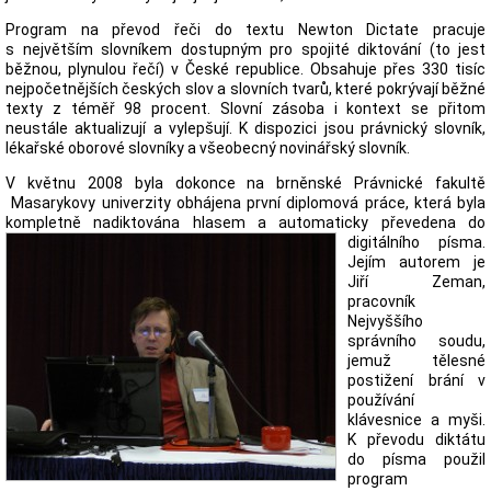
Program na převod řeči do textu Newton Dictate pracuje
s největším slovníkem dostupným pro spojité diktování (to jest
běžnou, plynulou řečí) v České republice. Obsahuje přes 330 tisíc
nejpočetnějších českých slov a slovních tvarů, které pokrývají běžné
texty z téměř 98 procent. Slovní zásoba i kontext se přitom
neustále aktualizují a vylepšují. K dispozici jsou právnický slovník,
lékařské oborové slovníky a všeobecný novinářský slovník.
V květnu 2008 byla dokonce na brněnské Právnické fakultě
Masarykovy univerzity obhájena první diplomová práce, která byla
kompletně nadiktována
hlasem a automaticky převedena do
digitálního písma.
Jejím autorem je
Jiří Zeman,
pracovník
Nejvyššího
správního soudu,
jemuž tělesné
postižení brání v
používání
klávesnice a myši.
K převodu diktátu
do písma použil
program