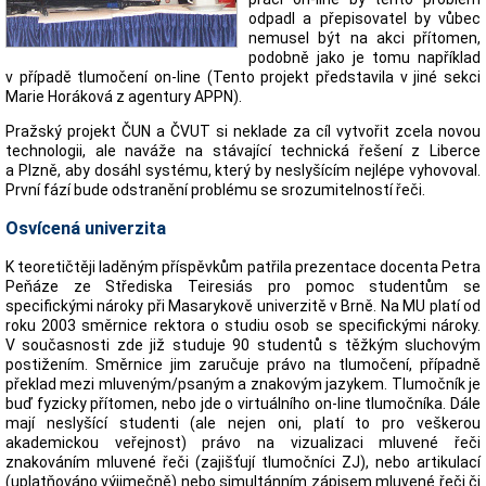
odpadl a přepisovatel by vůbec
nemusel být na akci přítomen,
podobně jako je tomu například
v případě tlumočení on-line (Tento projekt představila v jiné sekci
Marie Horáková z agentury APPN).
Pražský projekt ČUN a ČVUT si neklade za cíl vytvořit zcela novou
technologii, ale naváže na stávající technická řešení z Liberce
a Plzně, aby dosáhl systému, který by neslyšícím nejlépe vyhovoval.
První fází bude odstranění problému se srozumitelností řeči.
Osvícená univerzita
K teoretičtěji laděným příspěvkům patřila prezentace docenta Petra
Peňáze ze Střediska Teiresiás pro pomoc studentům se
specifickými nároky při Masarykově univerzitě v Brně. Na MU platí od
roku 2003 směrnice rektora o studiu osob se specifickými nároky.
V současnosti zde již studuje 90 studentů s těžkým sluchovým
postižením. Směrnice jim zaručuje právo na tlumočení, případně
překlad mezi mluveným/psaným a znakovým jazykem. Tlumočník je
buď fyzicky přítomen, nebo jde o virtuálního on-line tlumočníka. Dále
mají neslyšící studenti (ale nejen oni, platí to pro veškerou
akademickou veřejnost) právo na vizualizaci mluvené řeči
znakováním mluvené řeči (zajišťují tlumočníci ZJ), nebo artikulací
(uplatňováno výjimečně) nebo simultánním zápisem mluvené řeči či