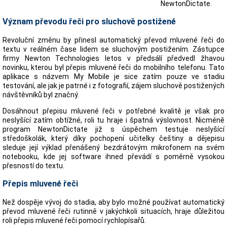
NewtonDictate.
Význam převodu řeči pro sluchově postižené
Revoluční změnu by přinesl automatický převod mluvené řeči do
textu v reálném čase lidem se sluchovým postižením. Zástupce
firmy Newton Technologies letos v předsálí předvedl žhavou
novinku, kterou byl přepis mluvené řeči do mobilního telefonu. Tato
aplikace s názvem My Mobile je sice zatím pouze ve stadiu
testování, ale jak je patrné i z fotografií, zájem sluchově postižených
návštěvníků byl značný.
Dosáhnout přepisu mluvené řeči v potřebné kvalitě je však pro
neslyšící zatím obtížné, roli tu hraje i špatná výslovnost. Nicméně
program NewtonDictate již s úspěchem testuje neslyšící
středoškolák, který díky pochopení učitelky češtiny a dějepisu
sleduje její výklad přenášený bezdrátovým mikrofonem na svém
notebooku, kde jej software ihned převádí s poměrně vysokou
přesností do textu.
Přepis mluvené řeči
Než dospěje vývoj do stadia, aby bylo možné používat automatický
převod mluvené řeči rutinně v jakýchkoli situacích, hraje důležitou
roli přepis mluvené řeči pomocí rychlopísařů.