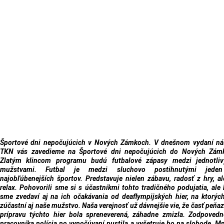
Športové dni nepočujúcich v Nových Zámkoch. V dnešnom vydaní n
TKN vás zavedieme na Športové dni nepočujúcich do Nových Zámk
Zlatým klincom programu budú futbalové zápasy medzi jednotliv
mužstvami. Futbal je medzi sluchovo postihnutými jede
najobľúbenejších športov. Predstavuje nielen zábavu, radosť z hry, al
relax. Pohovorili sme si s účastníkmi tohto tradičného podujatia, ale 
sme zvedaví aj na ich očakávania od deaflympijských hier, na ktorýc
zúčastní aj naše mužstvo. Naša verejnosť už dávnejšie vie, že časť peňaz
prípravu týchto hier bola spreneverená, záhadne zmizla. Zodpoved
pracovníka polícia po vypočúvaní pustila a vyšetruje ho na slobode. M