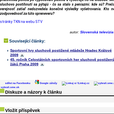
sluchovo postihnutí sa pýtajú - čo sa stalo s peniazmi. kde sú? Preč
verejnosť zatiaľ nedozvedela konečné výsledky vyšetrovania. Kto n
zodpovednosť za túto spreneveru?
stránky TKN na webu STV
autor:
Slovenská televízi
Související články:
Sportovní hry sluchově postižené mládeže Hradec Králové
2009
45. ročník Celostátních sportovních her sluchově postižen
žáků Praha 2009
sdílet na Facebooku
Google záložy
Linkuj.cz
vybrali.sme.sk
Diskuze a názory k článku
Vložit příspěvek