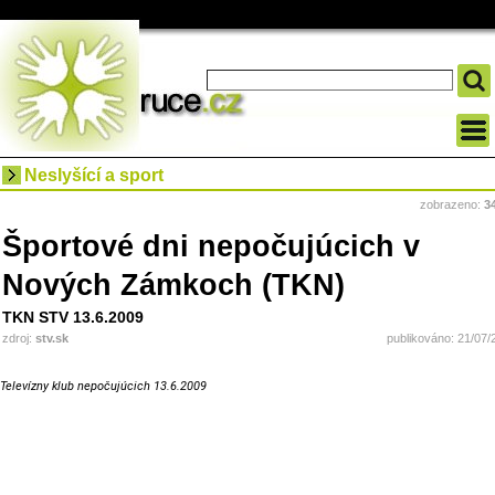
Neslyšící a sport
zobrazeno:
3
Športové dni nepočujúcich v
Nových Zámkoch (TKN)
TKN STV 13.6.2009
zdroj:
stv.sk
publikováno: 21/07/
Televízny klub nepočujúcich 13.6.2009