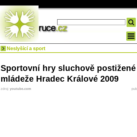
Neslyšící a sport
Sportovní hry sluchově postižené
mládeže Hradec Králové 2009
zdroj:
youtube.com
pub