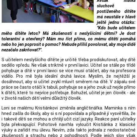
Avšak matka
sluchově
postiženého dítěte
má neustále v hlavě
ještě jednu otázku:
"Kdo bude učitelem
mého dítěte letos? Má zkušenosti s neslyšícími dětmi? Je dost
tolerantní a otevřený? Mám mu říct přímo, co mému dítěti pomáhá
nebo ho jen poprosit o pomoc? Nebude příliš povolovat, aby moje dídě
nezačalo zakrňovat?".
S učitelem neslyšícího dítěte je určitě třeba prodiskutovat, aby dítě
sedělo vpředu. Ne však striktně v první lavici. Učitel se stále po třídě
pohybuje a dítě v první lavici se více musí otáčet, aby na profesora
vidělo. Pro mě byla ideální druhá lavice. Myslím, že nejtěžší je
dosáhnout, aby si učitel zvykl mluvit směrem na dítě. V zápalu své
práce se často otáčí k tabuli, pohybuje se a jeho zvuk už nejde přímo
k dítěti, které to nejvíce potřebuje. Bohužel, učitel je jen člověk - ale
v životě našich dětí velmi důležitý člověk.
Loni se malému Kristiánkovi změnila angličtinářka. Maminka s ním
hned zašla do školy, aby si s ní popovídala a případně jí vysvětlila, že
i takové děti se mohou a chtějí učit cizí jazyky. Reakce paní učitelky
byla překvapující. Pohotově navrhla vyloučit Kristiánka z klasické
výuky a zařídit mu úlevu. Nevím, zda takto jednala z nedostatečné
zkušenosti a strachu nebo z pohodlnosti. Podle jejich slov však