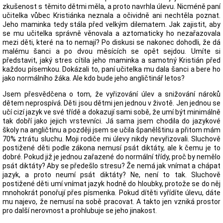
zkušenost s těmito dětmi měla, a proto navrhla úlevu. Nicméně paní
učitelka vůbec Kristiánka neznala a očividně ani nechtěla poznat.
Jeho maminka tedy stála před velkým dilematem. Jak zajistit, aby
se mu učitelka správně věnovala a aztomaticky ho nezařazovala
mezi děti, které na to nemají? Po diskusi se nakonec dohodli, že dá
malému šanci a po dvou měsících se opět sejdou. Umíte si
představit, jaký stres cítila jeho maminka a samotný Kristián před
každou písemkou. Dokázali to, paní učitelka mu dala šanci a bere ho
jako normálního žáka. Ale kdo bude jeho angličtinář letos?
Jsem přesvědčena o tom, že vyřizování úlev a snižování nároků
dětem neprospívá. Děti jsou dětmi jen jednou v životě. Jen jednou se
učí cizí jazyk ve své třídě a dokazují sami sobě, že umí být minimálně
tak dobří jako jejich vrstevníci. Já sama jsem chodila do jazykové
školy na angličtinu a později jsem se učila španělštinu a přitom mám
70% ztrátu sluchu. Moji rodiče mi úlevy nikdy nevyřizovali. Sluchově
postižené děti podle zákona nemusí psát diktáty, ale k čemu je to
dobré. Pokud již je jednou zařazené do normální třídy, proč by nemělo
psát diktáty? Aby se předešlo stresu? Že nemá jak vnímat a chápat
jazyk, a proto neumí psát diktáty? Ne, není to tak. Sluchově
postižené děti umí vnímat jazyk hodně do hloubky, protože se do něj
mnohokrát ponořují přes písmenka. Pokud dítěti vyřídíte úlevu, dáte
mu najevo, že nemusí na sobě pracovat. A takto jen vzniká prostor
pro další nerovnost a prohlubuje se jeho jinakost.