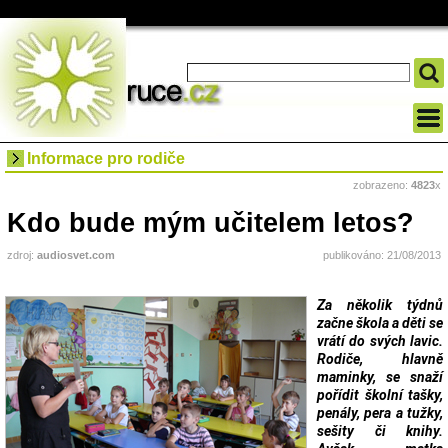
Informace pro rodiče
zobrazeno:
4823
x
Kdo bude mým učitelem letos?
zdroj:
audiosvet.com
publikováno: 21/08/2013
Za několik týdnů
začne škola a děti se
vrátí do svých lavic.
Rodiče, hlavně
maminky, se snaží
pořídit školní tašky,
penály, pera a tužky,
sešity či knihy.