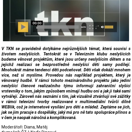
V TKN se pravidelně dotýkáme nejrůznějších témat, která souvisí s
životem neslyšících. Tentokrát se v Televizním klubu neslyšících
budeme věnovat projektům, které jsou určeny neslyšícím dětem a na
jejichž realizaci se bezprostředně neslyšící děti samy podílejí.
Mnohokrát máme tendenci děti podceňovat. Děti však dokáží mnohem
více, než si myslíme. Provedou nás například projektem, který je
věnovaný hudbě. V rámci tohoto mezinárodního projektu jako jediní
neslyšící členové realizačního týmu informují zahraniční slyšící
vrstevníky o tom, jakým způsobem vnímají hudbu oni a jak ji také sami
vytvářejí. Zároveň nás seznámí s tím, jak vizuálně ztvárňují své zážitky
v rámci televizní tvorby realizované v multimediální tvůrčí dílně
WEBlik, což je internetové vysílání pro děti a mládež. Zeptáme se jich,
jak se jim pracuje s dospěláky, jaký má pro ně tato spolupráce přínos a
v čem je naopak náročná a komplikovaná.
Moderátoři: Diana, Matěj