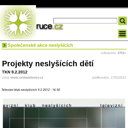
Společenské akce neslyšících
zobrazeno:
3701
x
Projekty neslyšících dětí
TKN 9.2.2012
zdroj:
www.ceskatelevize.cz
publikováno: 17/02/2012
Televizní klub neslyšících 9.2.2012 - 16:50