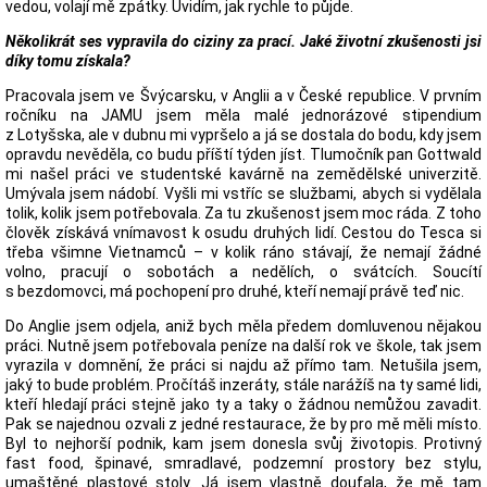
vedou, volají mě zpátky. Uvidím, jak rychle to půjde.
Několikrát ses vypravila do ciziny za prací. Jaké životní zkušenosti jsi
díky tomu získala?
Pracovala jsem ve Švýcarsku, v Anglii a v České republice. V prvním
ročníku na JAMU jsem měla malé jednorázové stipendium
z Lotyšska, ale v dubnu mi vypršelo a já se dostala do bodu, kdy jsem
opravdu nevěděla, co budu příští týden jíst. Tlumočník pan Gottwald
mi našel práci ve studentské kavárně na zemědělské univerzitě.
Umývala jsem nádobí. Vyšli mi vstříc se službami, abych si vydělala
tolik, kolik jsem potřebovala. Za tu zkušenost jsem moc ráda. Z toho
člověk získává vnímavost k osudu druhých lidí. Cestou do Tesca si
třeba všimne Vietnamců – v kolik ráno stávají, že nemají žádné
volno, pracují o sobotách a nedělích, o svátcích. Soucítí
s bezdomovci, má pochopení pro druhé, kteří nemají právě teď nic.
Do Anglie jsem odjela, aniž bych měla předem domluvenou nějakou
práci. Nutně jsem potřebovala peníze na další rok ve škole, tak jsem
vyrazila v domnění, že práci si najdu až přímo tam. Netušila jsem,
jaký to bude problém. Pročítáš inzeráty, stále narážíš na ty samé lidi,
kteří hledají práci stejně jako ty a taky o žádnou nemůžou zavadit.
Pak se najednou ozvali z jedné restaurace, že by pro mě měli místo.
Byl to nejhorší podnik, kam jsem donesla svůj životopis. Protivný
fast food, špinavé, smradlavé, podzemní prostory bez stylu,
umaštěné plastové stoly. Já jsem vlastně doufala, že mě tam