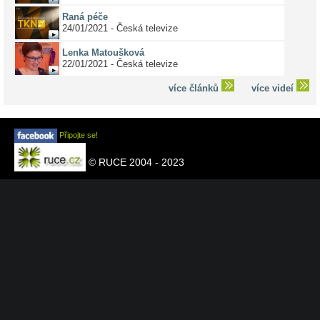
Raná péče
24/01/2021 - Česká televize
Lenka Matoušková
22/01/2021 - Česká televize
více článků
více videí
Připojte se!
© RUCE 2004 - 2023