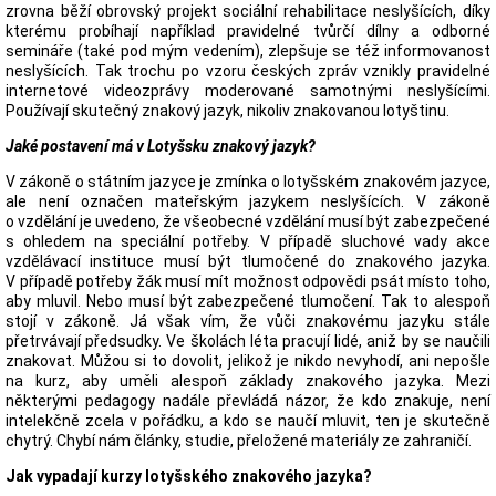
zrovna běží obrovský projekt sociální rehabilitace neslyšících, díky
kterému probíhají například pravidelné tvůrčí dílny a odborné
semináře (také pod mým vedením), zlepšuje se též informovanost
neslyšících. Tak trochu po vzoru českých zpráv vznikly pravidelné
internetové videozprávy moderované samotnými neslyšícími.
Používají skutečný znakový jazyk, nikoliv znakovanou lotyštinu.
Jaké postavení má v Lotyšsku znakový jazyk?
V zákoně o státním jazyce je zmínka o lotyšském znakovém jazyce,
ale není označen mateřským jazykem neslyšících. V zákoně
o vzdělání je uvedeno, že všeobecné vzdělání musí být zabezpečené
s ohledem na speciální potřeby. V případě sluchové vady akce
vzdělávací instituce musí být tlumočené do znakového jazyka.
V případě potřeby žák musí mít možnost odpovědi psát místo toho,
aby mluvil. Nebo musí být zabezpečené tlumočení. Tak to alespoň
stojí v zákoně. Já však vím, že vůči znakovému jazyku stále
přetrvávají předsudky. Ve školách léta pracují lidé, aniž by se naučili
znakovat. Můžou si to dovolit, jelikož je nikdo nevyhodí, ani nepošle
na kurz, aby uměli alespoň základy znakového jazyka. Mezi
některými pedagogy nadále převládá názor, že kdo znakuje, není
intelekčně zcela v pořádku, a kdo se naučí mluvit, ten je skutečně
chytrý. Chybí nám články, studie, přeložené materiály ze zahraničí.
Jak vypadají kurzy lotyšského znakového jazyka?