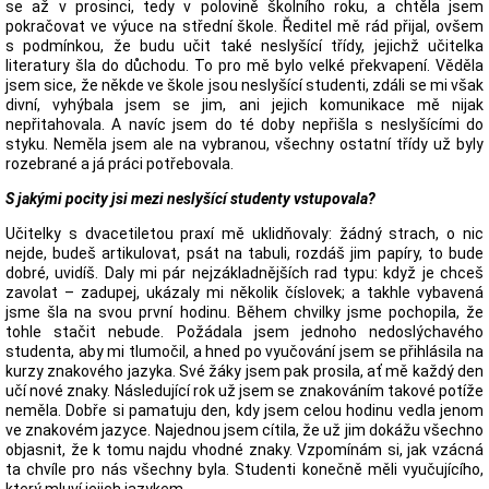
se až v prosinci, tedy v polovině školního roku, a chtěla jsem
pokračovat ve výuce na střední škole. Ředitel mě rád přijal, ovšem
s podmínkou, že budu učit také neslyšící třídy, jejichž učitelka
literatury šla do důchodu. To pro mě bylo velké překvapení. Věděla
jsem sice, že někde ve škole jsou neslyšící studenti, zdáli se mi však
divní, vyhýbala jsem se jim, ani jejich komunikace mě nijak
nepřitahovala. A navíc jsem do té doby nepřišla s neslyšícími do
styku. Neměla jsem ale na vybranou, všechny ostatní třídy už byly
rozebrané a já práci potřebovala.
S jakými pocity jsi mezi neslyšící studenty vstupovala?
Učitelky s dvacetiletou praxí mě uklidňovaly: žádný strach, o nic
nejde, budeš artikulovat, psát na tabuli, rozdáš jim papíry, to bude
dobré, uvidíš. Daly mi pár nejzákladnějších rad typu: když je chceš
zavolat – zadupej, ukázaly mi několik číslovek; a takhle vybavená
jsme šla na svou první hodinu. Během chvilky jsme pochopila, že
tohle stačit nebude. Požádala jsem jednoho nedoslýchavého
studenta, aby mi tlumočil, a hned po vyučování jsem se přihlásila na
kurzy znakového jazyka. Své žáky jsem pak prosila, ať mě každý den
učí nové znaky. Následující rok už jsem se znakováním takové potíže
neměla. Dobře si pamatuju den, kdy jsem celou hodinu vedla jenom
ve znakovém jazyce. Najednou jsem cítila, že už jim dokážu všechno
objasnit, že k tomu najdu vhodné znaky. Vzpomínám si, jak vzácná
ta chvíle pro nás všechny byla. Studenti konečně měli vyučujícího,