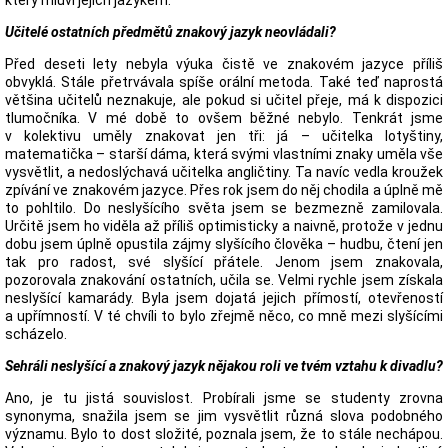
který mluví jejich jazykem.
Učitelé ostatních předmětů znakový jazyk neovládali?
Před deseti lety nebyla výuka čistě ve znakovém jazyce příliš
obvyklá. Stále přetrvávala spíše orální metoda. Také teď naprostá
většina učitelů neznakuje, ale pokud si učitel přeje, má k dispozici
tlumočníka. V mé době to ovšem běžné nebylo. Tenkrát jsme
v kolektivu uměly znakovat jen tři: já – učitelka lotyštiny,
matematička – starší dáma, která svými vlastními znaky uměla vše
vysvětlit, a nedoslýchavá učitelka angličtiny. Ta navíc vedla kroužek
zpívání ve znakovém jazyce. Přes rok jsem do něj chodila a úplně mě
to pohltilo. Do neslyšícího světa jsem se bezmezně zamilovala.
Určitě jsem ho viděla až příliš optimisticky a naivně, protože v jednu
dobu jsem úplně opustila zájmy slyšícího člověka – hudbu, čtení jen
tak pro radost, své slyšící přátele. Jenom jsem znakovala,
pozorovala znakování ostatních, učila se. Velmi rychle jsem získala
neslyšící kamarády. Byla jsem dojatá jejich přímostí, otevřeností
a upřímností. V té chvíli to bylo zřejmě něco, co mně mezi slyšícími
scházelo.
Sehráli neslyšící a znakový jazyk nějakou roli ve tvém vztahu k divadlu?
Ano, je tu jistá souvislost. Probírali jsme se studenty zrovna
synonyma, snažila jsem se jim vysvětlit různá slova podobného
významu. Bylo to dost složité, poznala jsem, že to stále nechápou.