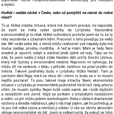
uspořádat různé minipředstaveníčka i workshopy pro neslyšící
a slyšící.
Hodláš i nadále zůstat v Česku, nebo už pomýšlíš na návrat do rodné
vlasti?
To je těžká otázka. Intuice, která mě životem provází, mi napovídá,
že bych se měla vydat zpátky do Lotyšska. Racionálně
a emocionálně je to však těžké rozhodnutí, protože jsem se tu za ty
roky seznámila s úžasnými lidmi. Pracovat s nimi považuju za velký
dar. Mít vedle sebe lidi, s nimiž můžu realizovat své nápady, byla má
touha, naděje, prosba, modlitba… A teď je mám. Mám je tady. Není
snadné je opustit, odejít a začínat jinde úplně od nuly. Taky se mi
zdá, že jsem našla (i když stále hledám dál) určitý životní rytmus,
který mě fyzicky a emocionálně neláme. Naprosto mi vyhovuje, že
můžu žít na venkově, v klidu, v přírodě, zatímco za prací jezdím do
města. Takové podmínky budu v Lotyšsku těžko hledat. Tam je
centrem dění Riga, má-li se něco dít i mimo ni, budu se o to muset
nejdřív postarat. To jsou takové moje strachy. Navíc ekonomická
situace v Lotyšsku je momentálně podstatně horší než tady, přesto
cítím, že musím zpátky. Nejen kvůli sobě samé, ale i kvůli slyšícím
a neslyšícím své země. Když se potkám s lotyšskými neslyšícími
a vidím, co jim můžu jedním workshopem třeba v oblasti dramatické
výchovy a divadla nabídnout, jaký o něj mají zájem, jak ho potřebují, je
to pro mě velká výzva a nemůžu jí odolat. U vás se těmto aktivitám
věnuje nesrovnatelně víc lidí. Jsem si celkem jistá, že pokud se toho