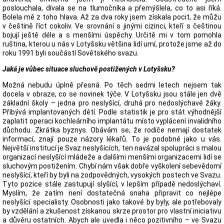
poslouchala, dívala se na tlumočníka a přemýšlela, co to asi říká.
Bolela mě z toho hlava. Až za dva roky jsem získala pocit, že můžu
v češtině říct cokoliv. Ve srovnání s jinými cizinci, kteří s češtinou
bojují ještě déle a s menšími úspěchy. Určitě mi v tom pomohla
ruština, kterou u nás v Lotyšsku většina lidí umí, protože jsme až do
roku 1991 byli součástí Sovětského svazu.
Jaká je vůbec situace sluchově postižených v Lotyšsku?
Možná nebudu úplně přesná. Po těch sedmi letech nejsem tak
docela v obraze, co se novinek týče. V Lotyšsku jsou stále jen dvě
základní školy – jedna pro neslyšící, druhá pro nedoslýchavé žáky.
Přibývá implantovaných dětí. Podle statistik je pro stát výhodnější
zaplatit operaci kochleárního implantátu místo vyplácení invalidního
důchodu. Zkrátka byznys. Obávám se, že rodiče nemají dostatek
informací, znají pouze názory lékařů. To je podobné jako u vás.
Největší institucí je Svaz neslyšících, ten navázal spolupráci s malou
organizací neslyšící mládeže a dalšími menšími organizacemi lidí se
sluchovým postižením. Chybí nám však dobře vyškolení sebevědomí
neslyšící, kteří by byli na zodpovědných, vysokých postech ve Svazu.
Tyto pozice stále zastupují slyšící, v lepším případě nedoslýchaví.
Myslím, že zatím není dostatečná snaha připravit co nejlépe
neslyšící specialisty. Osobnosti jako takové by byly, ale potřebovaly
by vzdělání a zkušenost získanou skrze prostor pro vlastní iniciativu
a důvěru ostatních. Abych ale uvedla i něco pozitivního – ve Svazu