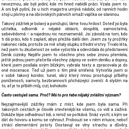
nevezmou, ale byli jediní, kde mi hned nabídli práci. Vzala jsem to.
A oni byli pyšní, že u nich magistra umývá nádobí, od ranních hodin
stojí u plotny a na obrovských pánvích smaží vajíčka se slaninou.
Takový zážitek je bolavý a ponižující, láme tvou hrdost. Doteď jsi byla
učitelka, odborník v nějaké oblasti, dospělá, samostatná,
sebevědomá – a najednou nic neznamenáš. Jsi závislá na tom, kdo
ti dá práci, kdo ti zaplatí, abys přežila další den. Jsem za ty prožitky
nakonec ráda, protože ze mě sňaly slupku střední vrstvy. Trvalo léta,
než jsem tu zkušenost ze sebe vyčistila a odevzdala do představení
Deník cizinky. Nejdřív jsem to všechno přes sebe znovu přemlela,
ještě jednou jsem přečetla všechny zápisy ve svém deníku a dopisy,
které jsem posílala svým blízkým, vybrala texty a zpracovala je do
oné inscenace. Teď už jsem s tím plně smířená. Vytvořila jsem si
v sobě takový koridor, tunel, skrz který mnou prostupují příběhy
poníženosti, samoty, bezbrannosti přicházející zvenčí. A slyším na
to, ať je to příběh můj, cizí, kohokoliv.
Často cestuješ sama. Proč? Má to pro tebe nějaký zvláštní význam?
Nejzajímavější zážitky mám z míst, kde jsem byla sama. Při
takových cestách je člověk otevřenější ke všemu, co vidí a zažívá.
Dokáže lépe odhadnout lidi, s nimiž se potkává. Snáz vycítí, s kým se
dát do hovoru a komu se vyhnout. Probouzí se v něm intuice, neboť
ztrácí elementární jistoty. Dostavují se vlny strachu a důvěry,