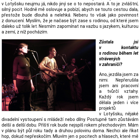
v Lotyšsku neujmu já, nikdo jiný se o to nepostará. A to je zvláštní,
silný pocit. Hodně mě oslovuje a pobízí, abych se touto cestou dala,
přestože bude dlouhá a nelehká. Neberu to však jako povinnost
z donucení. Myslím, že je načase být zase s rodinou, od které jsem
daleko už tolik let. Nesmím zapomínat na vazbu s jazykem, kulturou
a zemí, z níž pocházím.
Zůstala jsi
v kontaktu
s rodinou během let
strávených
v zahraničí?
Ano, jezdila jsem za
nimi. Nepřerušila
jsem ani pracovní
a tvůrčí vztahy.
Každý rok jsem
dělala jeden i více
projektů
v Lotyšsku, nějaké
divadelní vystoupení s mládeží nebo dílny. Postupně tam zůstávám
delší a delší dobu. Příští rok bude nejspíš rokem přechodovým. Mám
v plánu být půl roku tady a druhou polovinu doma. Nechci ale říkat
hop, dokud nepřeskočím. Mluvím jen o pocitech a hlasech, které mě