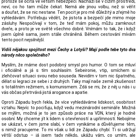
protože se ocitá ve větším nebezpečí. Nachází se v cizím prostředí,
neví, co ho tam může čekat. Nemá ale jinou volbu, než si věřit
a doufat, že se nic nestane. Ten pocit je pro mě důležitý a zřejmě ho
vyhledávám. Potřebuju vědět, že jistota a bezpečí jde mimo moje
zásluhy. Nespočívají v tom, že teď mám pokoj, můžu zamknout
dveře, a proto je ve světě všechno dobré. Vnímám to tak, že i když
jsem úplně sama, jsem stále chráněná. Během cestování mívám
tento pocit nejsilnější.
Vidíš nějakou spojitost mezi Čechy a Lotyši? Mají podle tebe tyto dva
národy něco společného?
Myslím, že máme dost podobný smysl pro humor. O tom se mluví
i oficiálně a já s tím souhlasím. Sebeironie, vtip, smíchem si
zlehčovat situaci svou nebo souseda. Nevidím v tom nic špatného,
dělat si legraci ze sebe i z druhých. Taky mají naše země zkušenost
s totalitním režimem, s komunismem. Zdá se mi, že z něj u nás i u
vás občas přetrvává jistá arogance a apatie.
Oproti Západu bych řekla, že více vyhledáváme lidskost, osobitost
vztahu. Nejvíc to pociťuju, když vedu mezinárodní semináře. Možná
se mýlím, možná je to jen způsob práce na VDN, který je hodně
osobní. My chceme jít k lidem s otevřeností a upřímností. Nebojíme
se ukázat, v čem jsme slabí, v čem vynikáme a důvěřujeme těm,
s nimiž pracujeme. To mi však u lidí ze Západu chybí. Ti si udržují
větší odstup – já jsem tady někdo, ukážu vám, co umím, ale