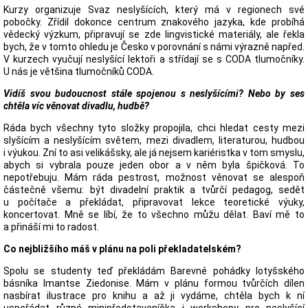
Kurzy organizuje Svaz neslyšících, který má v regionech své
pobočky. Zřídil dokonce centrum znakového jazyka, kde probíhá
vědecký výzkum, připravují se zde lingvistické materiály, ale řekla
bych, že v tomto ohledu je Česko v porovnání s námi výrazně napřed.
V kurzech vyučují neslyšící lektoři a střídají se s CODA tlumočníky.
U nás je většina tlumočníků CODA.
Vidíš svou budoucnost stále spojenou s neslyšícími? Nebo by ses
chtěla víc věnovat divadlu, hudbě?
Ráda bych všechny tyto složky propojila, chci hledat cesty mezi
slyšícím a neslyšícím světem, mezi divadlem, literaturou, hudbou
i výukou. Zní to asi velikášsky, ale já nejsem kariéristka v tom smyslu,
abych si vybrala pouze jeden obor a v něm byla špičková. To
nepotřebuju. Mám ráda pestrost, možnost věnovat se alespoň
částečně všemu: být divadelní praktik a tvůrčí pedagog, sedět
u počítače a překládat, připravovat lekce teoretické výuky,
koncertovat. Mně se líbí, že to všechno můžu dělat. Baví mě to
a přináší mi to radost.
Co nejbližšího máš v plánu na poli překladatelském?
Spolu se studenty teď překládám Barevné pohádky lotyšského
básníka Imantse Ziedonise. Mám v plánu formou tvůrčích dílen
nasbírat ilustrace pro knihu a až ji vydáme, chtěla bych k ní