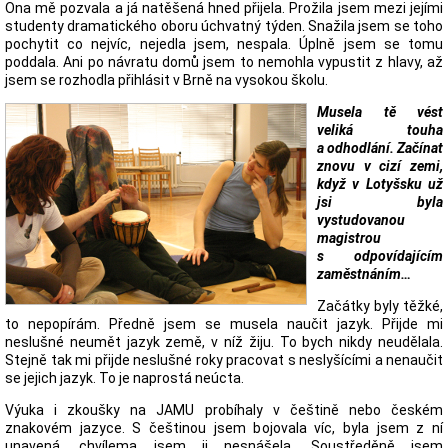
Ona mě pozvala a já natěšená hned přijela. Prožila jsem mezi jejími
studenty dramatického oboru úchvatný týden. Snažila jsem se toho
pochytit co nejvíc, nejedla jsem, nespala. Úplně jsem se tomu
poddala. Ani po návratu domů jsem to nemohla vypustit z hlavy, až
jsem se rozhodla přihlásit v Brně na vysokou školu.
Musela tě vést
veliká touha
a odhodlání. Začínat
znovu v cizí zemi,
když v Lotyšsku už
jsi byla
vystudovanou
magistrou
s odpovídajícím
zaměstnáním…
Začátky byly těžké,
to nepopírám. Předně jsem se musela naučit jazyk. Přijde mi
neslušné neumět jazyk země, v níž žiju. To bych nikdy neudělala.
Stejně tak mi přijde neslušné roky pracovat s neslyšícími a nenaučit
se jejich jazyk. To je naprostá neúcta.
Výuka i zkoušky na JAMU probíhaly v češtině nebo českém
znakovém jazyce. S češtinou jsem bojovala víc, byla jsem z ní
unavená, chvílema jsem ji nesnášela. Soustředěně jsem