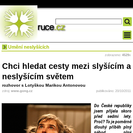
Umění neslyšících
zobrazeno:
4529
x
Chci hledat cesty mezi slyšícím a
neslyšícím světem
rozhovor s Lotyškou Marikou Antonovou
zdroj:
www.gong.cz
publikováno: 20/10/2011
Do České republiky
jsem přijela skoro
před sedmi lety.
Proč? To je poměrně
dlouhý příběh plný
náhod, plný