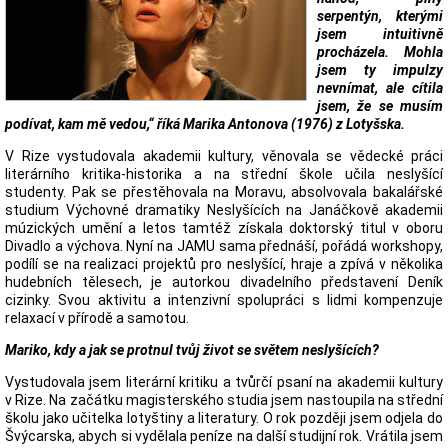
serpentýn, kterými
jsem intuitivně
procházela. Mohla
jsem ty impulzy
nevnímat, ale cítila
jsem, že se musím
podívat, kam mě vedou,“ říká Marika Antonova (1976) z Lotyšska.
V Rize vystudovala akademii kultury, věnovala se vědecké práci
literárního kritika-historika a na střední škole učila neslyšící
studenty. Pak se přestěhovala na Moravu, absolvovala bakalářské
studium Výchovné dramatiky Neslyšících na Janáčkově akademii
múzických umění a letos tamtéž získala doktorský titul v oboru
Divadlo a výchova. Nyní na JAMU sama přednáší, pořádá workshopy,
podílí se na realizaci projektů pro neslyšící, hraje a zpívá v několika
hudebních tělesech, je autorkou divadelního představení Deník
cizinky. Svou aktivitu a intenzivní spolupráci s lidmi kompenzuje
relaxací v přírodě a samotou.
Mariko, kdy a jak se protnul tvůj život se světem neslyšících?
Vystudovala jsem literární kritiku a tvůrčí psaní na akademii kultury
v Rize. Na začátku magisterského studia jsem nastoupila na střední
školu jako učitelka lotyštiny a literatury. O rok později jsem odjela do
Švýcarska, abych si vydělala peníze na další studijní rok. Vrátila jsem