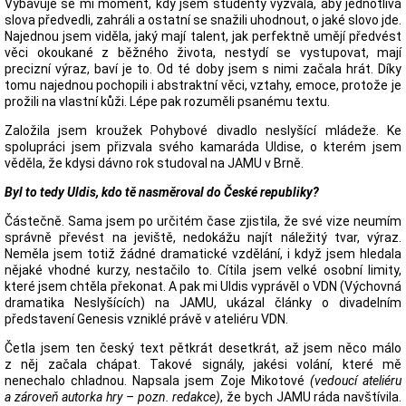
Vybavuje se mi moment, kdy jsem studenty vyzvala, aby jednotlivá
slova předvedli, zahráli a ostatní se snažili uhodnout, o jaké slovo jde.
Najednou jsem viděla, jaký mají talent, jak perfektně umějí předvést
věci okoukané z běžného života, nestydí se vystupovat, mají
precizní výraz, baví je to. Od té doby jsem s nimi začala hrát. Díky
tomu najednou pochopili i abstraktní věci, vztahy, emoce, protože je
prožili na vlastní kůži. Lépe pak rozuměli psanému textu.
Založila jsem kroužek Pohybové divadlo neslyšící mládeže. Ke
spolupráci jsem přizvala svého kamaráda Uldise, o kterém jsem
věděla, že kdysi dávno rok studoval na JAMU v Brně.
Byl to tedy Uldis, kdo tě nasměroval do České republiky?
Částečně. Sama jsem po určitém čase zjistila, že své vize neumím
správně převést na jeviště, nedokážu najít náležitý tvar, výraz.
Neměla jsem totiž žádné dramatické vzdělání, i když jsem hledala
nějaké vhodné kurzy, nestačilo to. Cítila jsem velké osobní limity,
které jsem chtěla překonat. A pak mi Uldis vyprávěl o VDN (Výchovná
dramatika Neslyšících) na JAMU, ukázal články o divadelním
představení Genesis vzniklé právě v ateliéru VDN.
Četla jsem ten český text pětkrát desetkrát, až jsem něco málo
z něj začala chápat. Takové signály, jakési volání, které mě
nenechalo chladnou. Napsala jsem Zoje Mikotové
(vedoucí ateliéru
a zároveň autorka hry – pozn. redakce)
, že bych JAMU ráda navštívila.