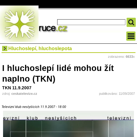
Hluchoslepí, hluchoslepota
zobrazeno:
6633
x
I hluchoslepí lidé mohou žít
naplno (TKN)
TKN 11.9.2007
zdroj:
ceskatelevize.cz
publikováno: 11/09/2007
Televizní klub neslyšících 11.9.2007 - 18:00