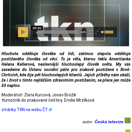
Hluchota odděluje člověka od lidí, zatímco slepota odděluje
postiženého člověka od věcí. To je věta, kterou řekla Američanka
Helena Kellerová, neslavnější hluchoslepý člověk světa. My vás
zavedeme do Ústavu sociální péče pro zrakově postižené v Brně-
Chrlicích, kde žije pět hluchoslepých klientů. Jejich příběhy nám ukáží,
že i život s tímto nejtěžším zdravotním postižením, se přece jen může
žít naplno.
Moderátoři: Zlata Kurcová, Josev Brožík
tlumočník do znakované češtiny: Emilie Mrzlíková
stránky TKN na webu ČT
autor:
Česká televize