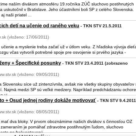
blížime naším divákom atmosféru 19.ročníka ZÚČ sluchovo postihnutých
sa uskutočnil v Bratislave. Jeho účastníkmi boli SP z celého Slovenska.
aj naši priatel ...
ich detí na učenie od raného veku
- TKN STV 21.5.2011
v.sk (vloženo: 17/06/2011)
 učenie a myslenie treba začať už v útlom veku. Z hľadiska vývoja dieť
ozgu včas vytvorili potrebné spoje pre osvojenie si prvého jazyka -
 ženy + Špecifické posunky
- TKN STV 23.4.2011 (zobrazeno
ww.stv.sk (vloženo: 09/05/2011)
 Slovensku síce už zintenzívnila, avšak nie všetky skupiny obyvateľov
í. Najmä medzi SP sú veľké medzery. Napríklad predchádzaniu ochore
 vi ...
to + Osud jednej rodiny dokáže motivovať
- TKN STV 9.4.2011
ww.stv.sk (vloženo: 08/05/2011)
mať dva bloky. V prvom oboznámime našich divákov s činnosťou OZ
o zameraním je pomáhať zdravotne postihnutým ľudom, sluchovo
este na frekventovaný ...