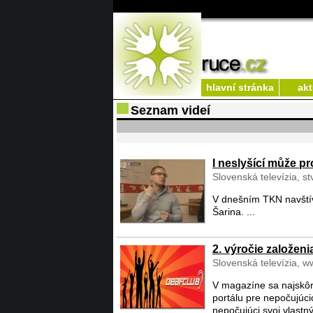
hlavní stránka
akt
Seznam videí
I neslyšící může p
Slovenská televízia, s
V dnešním TKN navštíví
Šarina. ...
2. výročie založen
Slovenská televízia, w
V magazíne sa najskôr
portálu pre nepočujúci
nepočujúci svoj vlastný