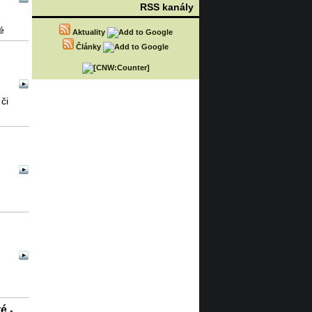
RSS kanály
é
Aktuality
Články
či
té
-