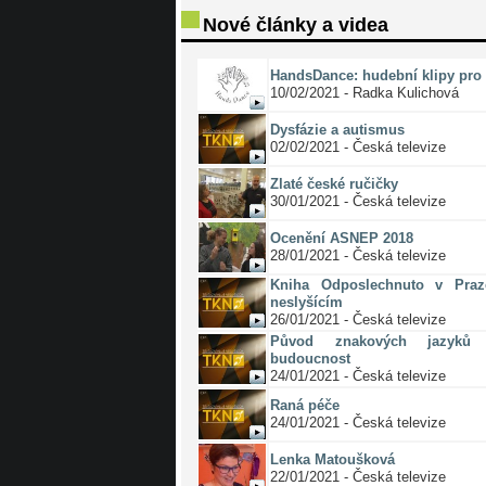
Nové články a videa
HandsDance: hudební klipy pro 
10/02/2021 - Radka Kulichová
Dysfázie a autismus
02/02/2021 - Česká televize
Zlaté české ručičky
30/01/2021 - Česká televize
Ocenění ASNEP 2018
28/01/2021 - Česká televize
Kniha Odposlechnuto v Pra
neslyšícím
26/01/2021 - Česká televize
Původ znakových jazyků 
budoucnost
24/01/2021 - Česká televize
Raná péče
24/01/2021 - Česká televize
Lenka Matoušková
22/01/2021 - Česká televize