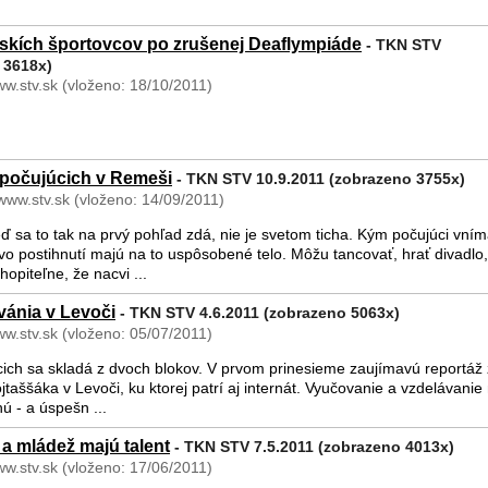
kích športovcov po zrušenej Deaflympiáde
- TKN STV
 3618x)
ww.stv.sk (vloženo: 18/10/2011)
epočujúcich v Remeši
- TKN STV 10.9.2011 (zobrazeno 3755x)
 www.stv.sk (vloženo: 14/09/2011)
eď sa to tak na prvý pohľad zdá, nie je svetom ticha. Kým počujúci vním
o postihnutí majú na to uspôsobené telo. Môžu tancovať, hrať divadlo,
piteľne, že nacvi ...
vánia v Levoči
- TKN STV 4.6.2011 (zobrazeno 5063x)
ww.stv.sk (vloženo: 05/07/2011)
ich sa skladá z dvoch blokov. V prvom prinesieme zaujímavú reportáž
taššáka v Levoči, ku ktorej patrí aj internát. Vyučovanie a vzdelávanie
ú - a úspešn ...
 a mládež majú talent
- TKN STV 7.5.2011 (zobrazeno 4013x)
ww.stv.sk (vloženo: 17/06/2011)