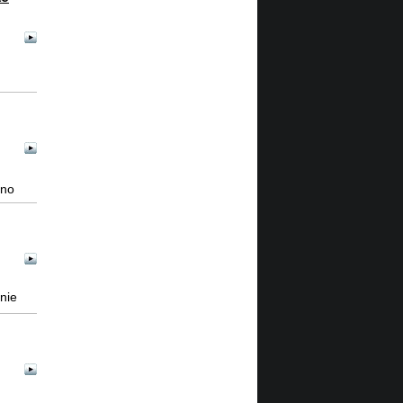
vno
nie