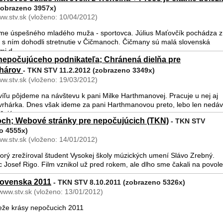
zobrazeno 3957x)
ww.stv.sk (vloženo: 10/04/2012)
íme úspešného mladého muža - sportovca. Július Maťovčík pochádza z
i s ním dohodli stretnutie v Čičmanoch. Čičmany sú malá slovenská
i d ...
nepočujúceho podnikateľa; Chránená dielňa pre
rhárov
- TKN STV 11.2.2012 (zobrazeno 3349x)
ww.stv.sk (vloženo: 19/03/2012)
íľu pôjdeme na návštevu k pani Milke Harthmanovej. Pracuje u nej aj
rhárka. Dnes však ideme za pani Harthmanovou preto, lebo len nedá
čujúc ...
koch; Webové stránky pre nepočujúcich (TKN)
- TKN STV
o 4555x)
ww.stv.sk (vloženo: 14/01/2012)
ktorý zrežíroval študent Vysokej školy múzických umení Slávo Zrebný.
 Josef Rigo. Film vznikol už pred rokem, ale dlho sme čakali na povole
.
lovenska 2011
- TKN STV 8.10.2011 (zobrazeno 5326x)
 www.stv.sk (vloženo: 13/01/2012)
teže krásy nepočucich 2011