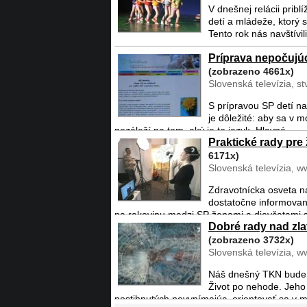
V dnešnej relácii pri
detí a mládeže, ktorý 
Tento rok nás navštívili 
Príprava nepočujúc
(zobrazeno 4661x)
Slovenská televízia, st
S prípravou SP detí na
je dôležité: aby sa v m
nezáleží na tom, aký je to jazyk. Hlavné ...
Praktické rady pre
6171x)
Slovenská televízia, w
Zdravotnícka osveta na
dostatočne informovan
na rakovinu medzi SP ženami a dievčatami sa
Dobré rady nad zla
(zobrazeno 3732x)
Slovenská televízia, w
Náš dnešný TKN bude 
Život po nehode. Jeh
postihnutých nevynímajúc, orientovať sa v m