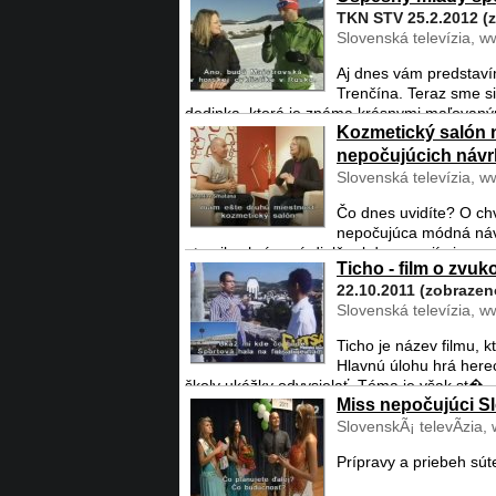
TKN STV 25.2.2012 (
Slovenská televízia, w
Aj dnes vám predstav
Trenčína. Teraz sme s
dedinka, ktorá je známa krásnymi maľovaným
Kozmetický salón 
nepočujúcich náv
Slovenská televízia, w
Čo dnes uvidíte? O chv
nepočujúca módná náv
otvorila chránenú dielňu, kde pracují aj nepo
Ticho - film o zvu
22.10.2011 (zobrazen
Slovenská televízia, w
Ticho je název filmu, 
Hlavnú úlohu hrá herec
školy ukážky odvysielať. Téma je však st� ..
Miss nepočujúci S
SlovenskÃ¡ televÃ­zia,
Prípravy a priebeh sú