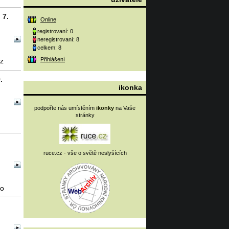
 7.
Online
registrovaní: 0
neregistrovaní: 8
celkem: 8
Přihlášení
az
.
ikonka
podpořte nás umístěním
ikonky
na Vaše
stránky
ruce.cz - vše o světě neslyšících
to
ám