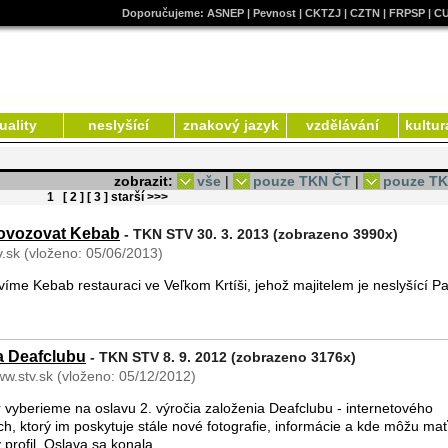
Doporučujeme:
ASNEP
|
Pevnost
|
CKTZJ
|
CZTN
|
FRPSP
|
C
uality
neslyšící
znakový jazyk
vzdělávání
kultur
zobrazit:
vše
|
pouze TKN ČT
|
pouze T
1
[ 2 ]
[ 3 ]
starší >>>
rovozovat Kebab
- TKN STV 30. 3. 2013 (zobrazeno 3990x)
tv.sk (vloženo: 05/06/2013)
me Kebab restauraci ve Veľkom Krtíši, jehož majitelem je neslyšící Pa
ia Deafclubu
- TKN STV 8. 9. 2012 (zobrazeno 3176x)
ww.stv.sk (vloženo: 05/12/2012)
 vyberieme na oslavu 2. výročia založenia Deafclubu - internetového
ch, ktorý im poskytuje stále nové fotografie, informácie a kde môžu mať
 profil. Oslava sa konala ...