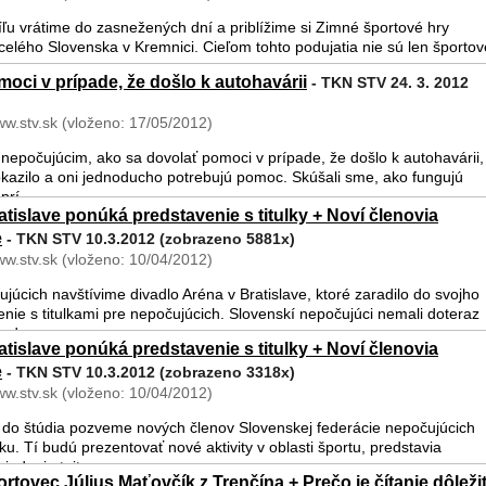
víľu vrátime do zasnežených dní a priblížime si Zimné športové hry
celého Slovenska v Kremnici. Cieľom tohto podujatia nie sú len športov
.
oci v prípade, že došlo k autohavárii
- TKN STV 24. 3. 2012
ww.stv.sk (vloženo: 17/05/2012)
epočujúcim, ako sa dovolať pomoci v prípade, že došlo k autohavárii, 
kazilo a oni jednoducho potrebujú pomoc. Skúšali sme, ako fungujú
rí ...
atislave ponúká predstavenie s titulky + Noví členovia
e
- TKN STV 10.3.2012 (zobrazeno 5881x)
ww.stv.sk (vloženo: 10/04/2012)
úcich navštívime divadlo Aréna v Bratislave, ktoré zaradilo do svojho
enie s titulkami pre nepočujúcich. Slovenskí nepočujúci nemali doteraz
ade ...
atislave ponúká predstavenie s titulky + Noví členovia
e
- TKN STV 10.3.2012 (zobrazeno 3318x)
ww.stv.sk (vloženo: 10/04/2012)
 do štúdia pozveme nových členov Slovenskej federácie nepočujúcich
u. Tí budú prezentovať nové aktivity v oblasti športu, predstavia
adenia tejt ...
tovec Július Maťovčík z Trenčína + Prečo je čítanie dôleži