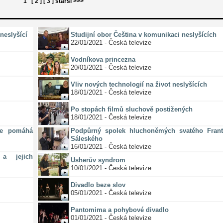
1
[ 2 ]
[ 3 ]
starší >>>
neslyšící
Studijní obor Čeština v komunikaci neslyšících
22/01/2021 - Česká televize
Vodníkova princezna
20/01/2021 - Česká televize
Vliv nových technologií na život neslyšících
18/01/2021 - Česká televize
Po stopách filmů sluchově postižených
18/01/2021 - Česká televize
ze pomáhá
Podpůrný spolek hluchoněmých svatého Frant
Sáleského
16/01/2021 - Česká televize
a jejich
Usherův syndrom
10/01/2021 - Česká televize
Divadlo beze slov
05/01/2021 - Česká televize
Pantomima a pohybové divadlo
01/01/2021 - Česká televize