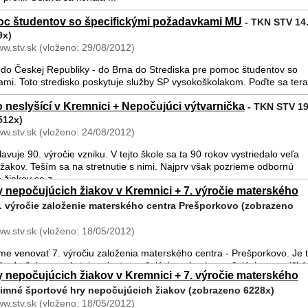
oc študentov so špecifickými požadavkami MU
- TKN STV 14.
9x)
ww.stv.sk (vloženo: 29/08/2012)
 do Českej Republiky - do Brna do Strediska pre pomoc študentov so
ami. Toto stredisko poskytuje služby SP vysokoškolakom. Poďte sa ter
o neslyšící v Kremnici + Nepočujúci výtvarnička
- TKN STV 19
512x)
ww.stv.sk (vloženo: 24/08/2012)
vuje 90. výročie vzniku. V tejto škole sa ta 90 rokov vystriedalo veľa
žakov. Teším sa na stretnutie s nimi. Najprv však pozrieme odbornú
žiakov so z ...
 nepočujúcich žiakov v Kremnici + 7. výročie materského
. výročie založenie materského centra Prešporkovo (zobrazeno
ww.stv.sk (vloženo: 18/05/2012)
me venovať 7. výročiu založenia materského centra - Prešporkovo. Je 
é združuje a poskytuje priestor počujúcim, ale aj nepočujúcim mamičk
 nepočujúcich žiakov v Kremnici + 7. výročie materského
imné športové hry nepočujúcich žiakov (zobrazeno 6228x)
ww.stv.sk (vloženo: 18/05/2012)