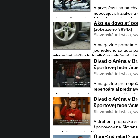
V prvej časti sa na ch
nepočujúcich žiakov z 
výkony a športové aktivity, ale najmä spolo ..
Ako sa dovolať pom
(zobrazeno 3694x)
Slovenská televízia, w
V magazíne poradíme n
jednoducho sa auto po
asistenčné služby jednotlivých poisťovní aj v p
Divadlo Aréna v Br
športovej federáci
Slovenská televízia, w
V magazíne pre nepočuj
repertoára aj predstav
veľa možností navštevovať profesionálne div
Divadlo Aréna v Br
športovej federáci
Slovenská televízia, w
V druhom príspevku si
športovcov na Slovensk
nepočujúcim svoje plány v oblasti vedenia a ri
Úspešný mladý spor