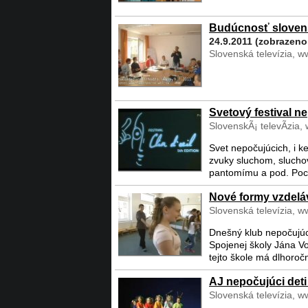
Budúcnosť slovens
...
24.9.2011 (zobrazeno
Slovenská televízia, w
Svetový festival n
SlovenskÃ¡ televÃ­zia,
...
Svet nepočujúcich, i k
zvuky sluchom, sluchov
pantomímu a pod. Pocho
Nové formy vzdelá
Slovenská televízia, w
Dnešný klub nepočujúc
Spojenej školy Jána Voj
tejto škole má dlhoročn
AJ nepočujúci deti
Slovenská televízia, w