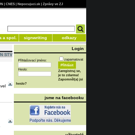
UN
|
CNES
|
Nepocujuci.sk
|
Zprávy ve ZJ
a a spol.
signwriting
odkazy
Login
KN STV
zapamatovat
Přihlašovací jméno:
Heslo:
Zaregistruj se,
je to zdarma!
Zapomněl(a) jsi
heslo?
vel
jsme na facebooku
uživatelé