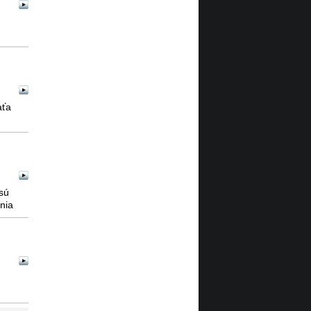
aťa
 sú
nia