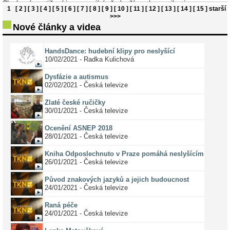
Sluchové postižení je omezující především v komunikaci s
1
[ 2 ]
[ 3 ]
[ 4 ]
[ 5 ]
[ 6 ]
[ 7 ]
[ 8 ]
[ 9 ]
[ 10 ]
[ 11 ]
[ 12 ]
[ 13 ]
[ 14 ]
[ 15 ]
starší
většinovou společností. Aby neslyšící správně porozuměli
>>>
odborným pojmům například v úředních jednáních či
Nové články a videa
zdravotnických zařízeních, nestačí mnohdy jen inform ...
HandsDance: hudební klipy pro neslyšící
10/02/2021 - Radka Kulichová
Dysfázie a autismus
02/02/2021 - Česká televize
Zlaté české ručičky
30/01/2021 - Česká televize
Ocenění ASNEP 2018
28/01/2021 - Česká televize
Kniha Odposlechnuto v Praze pomáhá neslyšícím
26/01/2021 - Česká televize
Původ znakových jazyků a jejich budoucnost
24/01/2021 - Česká televize
Raná péče
24/01/2021 - Česká televize