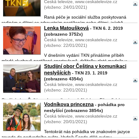
Česká televize, www.ceskatelevize.cz
nahlédneme do historie jednoho mimoevrop ...
(vloženo: 24/01/2021)
Raná péče je sociální služba poskytovaná
rodinám s dětmi se zdravotním postižením nebo dětmi, jejichž
Lenka Matoušková
vývoj je ohrožen v důsledku nepříznivého zdravotního stavu. Tato
- TKN 6. 2. 2019
služba může být rodinou využita nejpozději do sedmi let ...
(zobrazeno 3752x)
Česká televize, www.ceskatelevize.cz
(vloženo: 22/01/2021)
V dnešním vydání TKN přinášíme příběh
mladé sluchově postižené sportovkyně, držitelky zlaté medaile v
Studijní obor Čeština v komunikaci
hodu diskem z Deaflypliády 2017. Lenka Matoušková se narodila
s 99% ztrátou sluchu na jednom a 100 % ztrátou na druhém
neslyšících
- TKN 23. 1. 2019
uchu, ...
(zobrazeno 4354x)
Česká televize, www.ceskatelevize.cz
(vloženo: 22/01/2021)
Studijní obor Čeština v komunikaci neslyšících na Filozofické
Vodníkova princezna
- pohádka pro
fakultě Univerzity Karlovy letos slaví 20. výročí svého založení.
neslyšící (zobrazeno 3854x)
Od roku 1998 se věnuje výzkumu jazyka, komunikace, historie a
Česká televize, www.ceskatelevize.cz
kultury českých neslyšících. Absolvent ...
(vloženo: 20/01/2021)
Tentokrát nás pohádka ve znakovém jazyce
zavede do podvodního světa. Vodník Fanda dělá svému