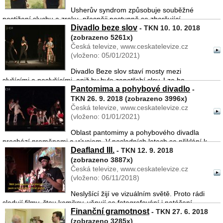
Usherův syndrom způsobuje souběžné
postižení sluchu a zraku, přesněji postupně se zhoršující
Divadlo beze slov
trubicové vidění, které může vést k úplné slepotě. Syndrom bude
- TKN 10. 10. 2018
představen třemi osobami, které jím trpí. Z jejich osobních úhl ...
(zobrazeno 5261x)
Česká televize, www.ceskatelevize.cz
(vloženo: 05/01/2021)
Divadlo Beze slov staví mosty mezi
slyšícími a neslyšícími, aniž by bylo zapotřebí slov. Lze ho
Pantomima a pohybové divadlo
považovat za metodu neformálního vzdělávání. Jeho
-
prostřednictvím se neslyšící děti učí zvládat životní situace, se
TKN 26. 9. 2018 (zobrazeno 3996x)
kterými s ...
Česká televize, www.ceskatelevize.cz
(vloženo: 01/01/2021)
Oblast pantomimy a pohybového divadla
prochází proměnami a vývojem. V posledních letech se přiklání k
Deafland III.
tanečnímu pojetí divadla, u pantomimy pak tělesnému mimu a
- TKN 12. 9. 2018
zapojování cirkusových prvků z oblasti klaunství a žonglování.
(zobrazeno 3887x)
Tato ...
Česká televize, www.ceskatelevize.cz
(vloženo: 06/11/2018)
Neslyšící žijí ve vizuálním světě. Proto rádi
sledují filmy, čtou komiksy, věnují se fotografování i natáčení
Finanční gramotnost
filmů. I z tohoto důvodu si TKN nesmí nechat ujít jednu z
- TKN 27. 6. 2018
očekávaných akcí letošního roku. Neslyšící herce, ...
(zobrazeno 3285x)