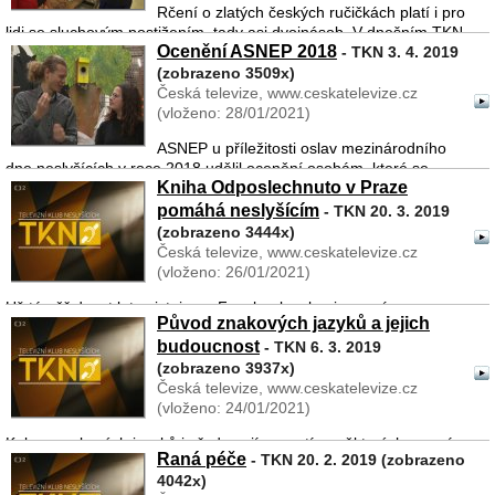
Rčení o zlatých českých ručičkách platí i pro
lidi se sluchovým postižením, tady asi dvojnásob. V dnešním TKN
Ocenění ASNEP 2018
navštívíme továrnu, kde se vyrábějí dveře do letadel světově
- TKN 3. 4. 2019
proslulých značek. Pracují tam také tři neslyší ...
(zobrazeno 3509x)
Česká televize, www.ceskatelevize.cz
(vloženo: 28/01/2021)
ASNEP u příležitosti oslav mezinárodního
dne neslyšících v roce 2018 udělil ocenění osobám, které se
Kniha Odposlechnuto v Praze
významným způsobem zasloužily svou činností o zlepšení
podmínek pro komunitu neslyšících, její propagaci či
pomáhá neslyšícím
- TKN 20. 3. 2019
reprezentaci. ...
(zobrazeno 3444x)
Česká televize, www.ceskatelevize.cz
(vloženo: 26/01/2021)
Už téměř deset let existuje na Facebooku skupina s názvem
Původ znakových jazyků a jejich
Odposlechnuto v Praze. Sem její členové, kterých je dnes už přes
budoucnost
devadesát tisíc, vkládají humorné příhody, které odposlechli v
- TKN 6. 3. 2019
Praze při cestě v tramvaji, autobuse nebo n ...
(zobrazeno 3937x)
Česká televize, www.ceskatelevize.cz
(vloženo: 24/01/2021)
Kolem znakových jazyků je řada zajímavostí, o některých mnozí
Raná péče
- TKN 20. 2. 2019 (zobrazeno
ze sluchově postižených ani netuší. Tak například znakový jazyk
4042x)
není pouze výsadou evropské civilizace. Společně s lingvistou