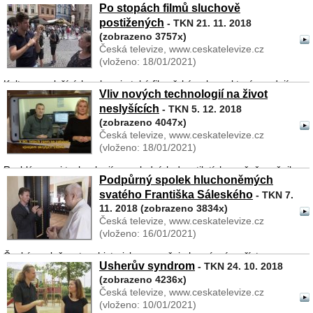
Po stopách filmů sluchově
vodnickému otci starosti. Je líný, o nic nedbá, rybník zarůstá a
pustne. Jediným řešením by bylo Fandu oženit. Na pomoc povolá
postižených
- TKN 21. 11. 2018
vodnick ...
(zobrazeno 3757x)
Česká televize, www.ceskatelevize.cz
(vloženo: 18/01/2021)
Kultura neslyšících zahrnuje také filmařské pokusy, které spadají
Vliv nových technologií na život
už do poloviny minulého století. Touto historií amatérských
neslyšících
kameramanů a režisérů se už dlouho zabývá tlumočník Petr
- TKN 5. 12. 2018
Pánek. Podařilo se mu získat řadu zajím ...
(zobrazeno 4047x)
Česká televize, www.ceskatelevize.cz
(vloženo: 18/01/2021)
Rychlý rozvoj technologií v posledních desetiletích značně změnil
Podpůrný spolek hluchoněmých
život neslyšících lidí. Ve třech kapitolách – televize, počítače,
svatého Františka Sáleského
telefony – si vyslechneme vzpomínky pamětníků na to, jak se žilo
- TKN 7.
bez nich a jak vypadaly na ...
11. 2018 (zobrazeno 3834x)
Česká televize, www.ceskatelevize.cz
(vloženo: 16/01/2021)
Česká společnost se historicky vyznačuje humánním přístupem
Usherův syndrom
- TKN 24. 10. 2018
vůči lidem zdravotně postiženým nebo znevýhodněným.
(zobrazeno 4236x)
Důkazem je založení školy pro neslyšící před více než 230 lety.
Česká televize, www.ceskatelevize.cz
Jeden z neslyšících učitelů Václav Josef W ...
(vloženo: 10/01/2021)