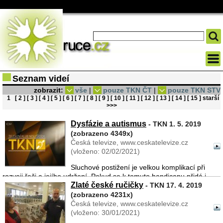
Seznam videí
zobrazit:
vše
|
pouze TKN ČT
|
pouze TKN STV
1
[ 2 ]
[ 3 ]
[ 4 ]
[ 5 ]
[ 6 ]
[ 7 ]
[ 8 ]
[ 9 ]
[ 10 ]
[ 11 ]
[ 12 ]
[ 13 ]
[ 14 ]
[ 15 ]
starší
>>>
Dysfázie a autismus
- TKN 1. 5. 2019
(zobrazeno 4349x)
Česká televize, www.ceskatelevize.cz
(vloženo: 02/02/2021)
Sluchové postižení je velkou komplikací při
rozvoji řeči a jejího udržení. Pokud se k tomuto handicapu přidá i
Zlaté české ručičky
další, například dysfázie nebo autismus, je situace pro
- TKN 17. 4. 2019
komunikaci ještě těžší. Víme, že znakový jazyk je jednou ...
(zobrazeno 4231x)
Česká televize, www.ceskatelevize.cz
(vloženo: 30/01/2021)