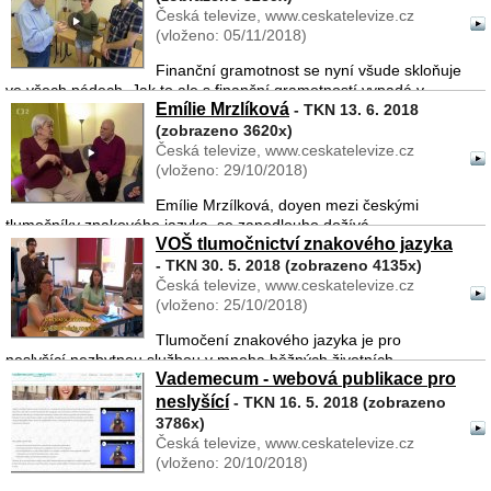
Česká televize, www.ceskatelevize.cz
(vloženo: 05/11/2018)
Finanční gramotnost se nyní všude skloňuje
ve všech pádech. Jak to ale s finanční gramotností vypadá v
Emílie Mrzlíková
komunitě sluchově postižených, kde je informovanost přece jen
- TKN 13. 6. 2018
nižší? Jsou sluchově postižení lidé častými oběťmi vychytr ...
(zobrazeno 3620x)
Česká televize, www.ceskatelevize.cz
(vloženo: 29/10/2018)
Emílie Mrzílková, doyen mezi českými
tlumočníky znakového jazyka, se zanedlouho dožívá
VOŠ tlumočnictví znakového jazyka
významného životního jubilea. Jako malé děvčátko začala
tlumočit neslyšícím rodičům už během druhé světové války. A
- TKN 30. 5. 2018 (zobrazeno 4135x)
vzhledem k tomu ...
Česká televize, www.ceskatelevize.cz
(vloženo: 25/10/2018)
Tlumočení znakového jazyka je pro
neslyšící nezbytnou službou v mnoha běžných životních
Vademecum - webová publikace pro
situacích, bez tlumočníka se velmi často neobejdou. V ČR je ale
dlouhodobě tlumočníků nedostatek a neslyšící k této službě
neslyšící
- TKN 16. 5. 2018 (zobrazeno
nemají tako ...
3786x)
Česká televize, www.ceskatelevize.cz
(vloženo: 20/10/2018)