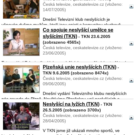
Česká televize, ceskatelevize.cz (vloženo:
14/07/2005)
Dnešní Televizní klub neslyšících je
věnován dvěma mužům, kteří jsou spjati s komunitou sluchově
Co spojuje neslyšící umělce se
postižených. Prvním z nich je pan Jaroslav Paur, který je od
loňského listopadu prezidentem Svazu neslyšících a
slyšícími (TKN)
- TKN 23.6.2005
nedoslýchavýc ...
(zobrazeno 4565x)
Česká televize, ceskatelevize.cz (vloženo:
23/06/2005)
Toto vydání Televizního klubu neslyšících se snaží ukázat některé
Plzeňská unie neslyšících (TKN)
-
činnosti, které vedou k propojení slyšící a neslyšící populace.
TKN 9.6.2005 (zobrazeno 8474x)
Estetické vnímání může být jedním ze spojovacích článků onoho
Česká televize, ceskatelevize.cz (vloženo:
pomyslného mostu. Proto s ...
09/06/2005)
Dnešní vydání Televizního klubu neslyšících
nás zavede do Plzně. Navštívíme Plzeňskou unii neslyšících a
Neslyšící na lyžích (TKN)
seznámíme se s její činností i s některými jejími členy. Zjistíme,
- TKN
že i menší mimopřažská oragnizace může být ...
26.5.2005 (zobrazeno 3700x)
Česká televize, ceskatelevize.cz (vloženo:
28/04/2005)
V TKN jsme již ukázali mnoho sportů, ve