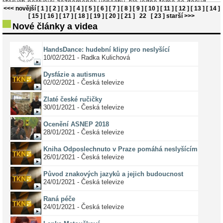
kterých neslyšící zaznamenali úspěchy. Ale jedno téma se dosud
<<< novější
[ 1 ]
[ 2 ]
[ 3 ]
[ 4 ]
[ 5 ]
[ 6 ]
[ 7 ]
[ 8 ]
[ 9 ]
[ 10 ]
[ 11 ]
[ 12 ]
[ 13 ]
[ 14 ]
v našem pořadu ještě neobjevilo. Jde o lyžování neslyšících.
[ 15 ]
[ 16 ]
[ 17 ]
[ 18 ]
[ 19 ]
[ 20 ]
[ 21 ]
22
[ 23 ]
starší >>>
Tento dluh jsme se pokusili napravit. Vydali jsme se se štábem d
Nové články a videa
...
HandsDance: hudební klipy pro neslyšící
10/02/2021 - Radka Kulichová
Dysfázie a autismus
02/02/2021 - Česká televize
Zlaté české ručičky
30/01/2021 - Česká televize
Ocenění ASNEP 2018
28/01/2021 - Česká televize
Kniha Odposlechnuto v Praze pomáhá neslyšícím
26/01/2021 - Česká televize
Původ znakových jazyků a jejich budoucnost
24/01/2021 - Česká televize
Raná péče
24/01/2021 - Česká televize