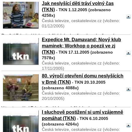
Jak neslyšící děti tráví volný čas
Každé dva roky se koná v Brně Mezinárodní festival pantomimy a
(TKN)
- TKN 1.12.2005 (zobrazeno
divadla neslyšících. Tento festival patří mezi svátky české a
4258x)
moravské komunity sluchově postižených a tuto významnou akci
Česká televize, ceskatelevize.cz (vloženo:
si samozřejmě nemůže nechat ujít ani ná ...
01/12/2005)
Dnešní Televizní klub neslyšících bude věnován volnočasovým
Expedice Mt. Damavand; Nový klub
aktivitám sluchově postižených dětí a mládeže. Obecně můžeme
maminek; Workhop o poezii ve zj
říci, že tyto aktivity jsou u dnešních mladých lidí na tristní úrovni.
V této souvislosti se hovo� ...
(TKN)
- TKN 17.11.2005 (zobrazeno
7578x)
Česká televize, ceskatelevize.cz (vloženo:
17/11/2005)
80. výročí otevření domu neslyšících
Tento díl TKN se bude věnovat třem tématům. Nejdřív se vrátíme
v Brně (TKN)
- TKN 20.10.2005
do období prázdnin. V létě se konala Expedice Mt. Damavand
(zobrazeno 4088x)
5671 2005. Členové této expedice se vydali zdolat nejvyšší horu
Česká televize, ceskatelevize.cz (vloženo:
Íránu. A jejich cíl byl splněn. Na cestě ...
20/10/2005)
V tomto vydání Televizního klubu neslyšících vás zavedeme do
I sluchově postižení si umí vzájemně
Brna. Přijali jsme pozvání na oslavu jednoho významného výročí.
pomáhat (TKN)
Přesně před 80 lety zde totiž byl slavnostně otevřen dům pro
- TKN 6.10.2005
neslyšící. Bylo to v roce 1925 a dostal ...
(zobrazeno 4264x)
Česká televize, ceskatelevize.cz (vloženo: