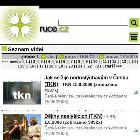
Seznam videí
zobrazit:
vše
|
pouze TKN ČT
|
pouze TKN STV
<<< novější
[ 1 ]
[ 2 ]
[ 3 ]
[ 4 ]
[ 5 ]
[ 6 ]
[ 7 ]
[ 8 ]
[ 9 ]
[ 10 ]
[ 11 ]
[ 12 ]
[ 13 ]
[ 14 ]
[ 15 ]
[ 16 ]
[ 17 ]
[ 18 ]
[ 19 ]
[ 20 ]
[ 21 ]
22
[ 23 ]
starší >>>
Jak se žije nedoslýchavým v Česku
(TKN)
- TKN 15.6.2006 (zobrazeno
4187x)
Česká televize, ceskatelevize.cz (vloženo:
15/06/2006)
O lidech se sluchovým postižením - nedoslýchavostí se mluví
Dějiny neslyšících (TKN)
- TKN
mnohem méně často, než o lidech zcela neslyšících. Přitom
1.6.2006 (zobrazeno 5992x)
nedoslýchavost je dnes velmi rozšířená, postihuje lidi ve všech
Česká televize, ceskatelevize.cz (vloženo:
věkových skupinách a komplikace, které s seb ...
01/06/2006)