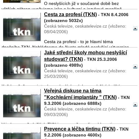
O neslyšících již v současné době bez
větších zábran uvažujeme jako o kulturní a jazykové menšině,
Cesta za profesí (TKN)
kerá má svůj mateřský jazyk, své kulturní zvyklosti, své dějiny. Co
- TKN 8.4.2006
však ví sami neslyšící o svých dějinách, o význam ...
(zobrazeno 5032x)
Česká televize, ceskatelevize.cz (vloženo:
08/04/2006)
Cesta za profesí - to je hlavní téma
dnešního TKN. Nahlédneme do života mladé neslyšící výtvarnice
Jaké střední školy mohou neslyšící
Marcely Cinkové a zastavíme se u důležitých momentů, které ji
nasměrovaly k budoucímu povolání. Nahlédneme do její tvůrčí d
studovat? (TKN)
- TKN 25.3.2006
...
(zobrazeno 4989x)
Česká televize, ceskatelevize.cz (vloženo:
25/03/2006)
Každoročně se asi stovka nedoslýchavých a neslyšících dětí
Veřejná diskuse na téma
rozhoduje, jaké povolání si vyberou a na jakou školu mají jít po
"Kochleární implantáty " (TKN)
skončení deváté třídy. V minulosti byl jejich výběr opravdu velice
- TKN
zúžený, pro děvčata byl jedin� ...
9.3.2006 (zobrazeno 6888x)
Česká televize, ceskatelevize.cz (vloženo:
09/03/2006)
V jednom z předešlých TKN jsme se věnovali problematice
Prevence a léčba tintinu (TKN)
- TKN
kochleárních implantátů a jejich přínosu především pro ohluchlé.
9.2.2006 (zobrazeno 4600x)
V současné době je téma kochleárních implantátů velmi