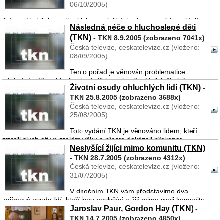
06/10/2005)
Toto vydání Televizního klubu neslyšících věnujeme lidem, kteří
Následná péče o hluchoslepé děti
jsou těžce sluchově postiženi, nepatří však do kategorie
(TKN)
neslyšících a přitom bojují se stejnými a mnohdy i horšími
- TKN 8.9.2005 (zobrazeno 7041x)
problémy, které vyplývají z jejich postiž ...
Česká televize, ceskatelevize.cz (vloženo:
08/09/2005)
Tento pořad je věnován problematice
následné péče o hluchoslepé děti po ukončení jejich školní
Životní osudy ohluchlých lidí (TKN)
-
docházky. Byla vybrána třída hluchoslepých, která je jediná v
TKN 25.8.2005 (zobrazeno 3688x)
České republice, a to v Základní škole pro sluchově postižené v
Česká televize, ceskatelevize.cz (vloženo:
O ...
25/08/2005)
Toto vydání TKN je věnováno lidem, kteří
ztratili sluch až ve zralém věku a přesto dokázali překonat
Neslyšící žijíci mimo komunitu (TKN)
obrovské komunikační bariéry, které před ně jejich onemocnění
postavilo. Paní Vojtěchová ohluchla po virové encefalitidě a ...
- TKN 28.7.2005 (zobrazeno 4312x)
Česká televize, ceskatelevize.cz (vloženo:
31/07/2005)
V dnešním TKN vám představíme dva
zajímavé osudy lidí, kteří jsou neslyšící a žijí mimo svoji komunitu.
Jaroslav Paur, Gordon Hay (TKN)
Pavel Martínek utrpěl těžký úraz, při kterém zcela ohluchl a také
-
mu ochrnula celá pravá strana těla. Jako jeden z prv ...
TKN 14.7.2005 (zobrazeno 4850x)