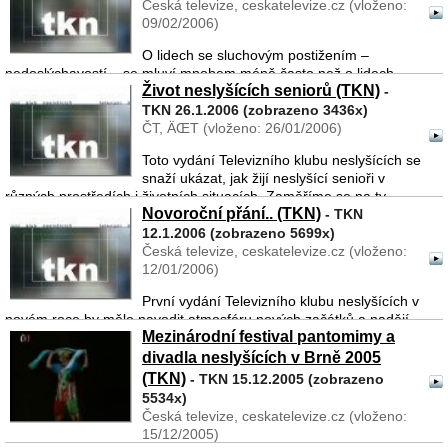
Česká televize, ceskatelevize.cz (vloženo:
diskutovaným i v komunitě neslyšících. Proto jsm ...
09/02/2006)
O lidech se sluchovým postižením –
nedoslýchavostí – se mluví mnohem méně často než o lidech
Život neslyšících seniorů (TKN)
zcela neslyšících. Přitom nedoslýchavost je dnes velmi rozšířená,
-
postihuje lidi ve všech věkových skupinách a komplikace, které ...
TKN 26.1.2006 (zobrazeno 3436x)
ČT, ÄŒT (vloženo: 26/01/2006)
Toto vydání Televizního klubu neslyšících se
snaží ukázat, jak žijí neslyšící senioři v
různých prostředích i životních situacích. Zaměříme se na ty,
Novoroční přání.. (TKN)
kteří, ač osamělí, jsou soběstační a bydlí ve vlastním bytě, dá ...
- TKN
12.1.2006 (zobrazeno 5699x)
Česká televize, ceskatelevize.cz (vloženo:
12/01/2006)
První vydání Televizního klubu neslyšících v
novém roce by mělo navodit atmosféru nových začátků a nadějí.
Mezinárodní festival pantomimy a
Proto jsou tématem splněná přání - ta obyčejná i neobyčejná,
všechna spojuje jeden lidský sen, který je pro každ� ...
divadla neslyšících v Brně 2005
(TKN)
- TKN 15.12.2005 (zobrazeno
5534x)
Česká televize, ceskatelevize.cz (vloženo:
15/12/2005)