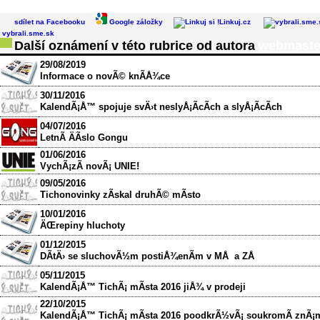
sdílet na Facebooku
Google záložky
Linkuj.cz
vybrali.sme.sk
Další oznámení v této rubrice od autora
webmaste
29/08/2019
Informace o novÃ© knÃ­Å¾ce
30/11/2016
KalendÃ¡Å™ spojuje svÄ›t neslyÅ¡Ã­cÃ­ch a slyÅ¡Ã­cÃ­ch
04/07/2016
LetnÃ­ ÄÃ­slo Gongu
01/06/2016
VychÃ¡zÃ­ novÃ¡ UNIE!
09/05/2016
Tichonovinky zÃ­skal druhÃ© mÃ­sto
10/01/2016
ÄŒrepiny hluchoty
01/12/2015
DÃ­tÄ› se sluchovÃ½m postiÅ¾enÃ­m v MÅ a ZÅ
05/11/2015
KalendÃ¡Å™ TichÃ¡ mÃ­sta 2016 jiÅ¾ v prodeji
22/10/2015
KalendÃ¡Å™ TichÃ¡ mÃ­sta 2016 poodkrÃ½vÃ¡ soukromÃ­ znÃ