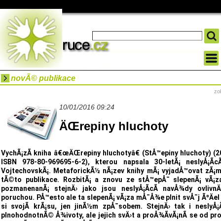
novÃ© publikace
zo
10/01/2016 09:24
ÄŒrepiny hluchoty
VychÃ¡zÃ­ kniha â€œÄŒrepiny hluchotyâ€ (StÅ™epiny hluchoty) (20
ISBN 978-80-969695-6-2), kterou napsala 30-letÃ¡ neslyÅ¡Ã­cÃ
VojtechovskÃ¡. MetaforickÃ½ nÃ¡zev knihy mÃ¡ vyjadÅ™ovat zÃ¡m
tÃ©to publikace. RozbitÃ¡ a znovu ze stÅ™epÅ¯ slepenÃ¡ vÃ¡z
pozmanenanÃ¡ stejnÄ› jako jsou neslyÅ¡Ã­cÃ­ navÅ¾dy ovlivnÄ›
poruchou. PÅ™esto ale ta slepenÃ¡ vÃ¡za mÅ¯Å¾e plnit svÅ¯j ÃºÄel
si svojÃ­ krÃ¡su, jen jinÃ½m zpÅ¯sobem. StejnÄ› tak i neslyÅ¡Ã
plnohodnotnÃ© Å¾ivoty, ale jejich svÄ›t a proÅ¾Ã­vÃ¡nÃ­ se od pr