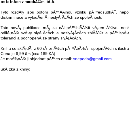
ostatnÃ­ch v mnohÃ©m liÅ¡Ã­.
Tyto rozdÃ­ly jsou potom pÅ™Ã­Äinou vzniku pÅ™edsudkÅ¯, nepo
diskriminace a vylouÄenÃ­ neslyÅ¡Ã­cÃ­ch ze spoleÄnosti.
Tato novÃ¡ publikace mÃ¡ za cÃ­l pÅ™iblÃ­Å¾it vÅ¡em Å¾ivot nesly
odliÅ¡nÃ© svÄ›ty slyÅ¡Ã­cÃ­ch a neslyÅ¡Ã­cÃ­ch zblÃ­Å¾it a pÅ™ispÄ›
toleranci a pochopenÃ­ ze strany slyÅ¡Ã­cÃ­ch.
Kniha se sklÃ¡dÃ¡ z 60 rÅ¯znÃ½ch pÅ™Ã­bÄ›hÅ¯ spojenÃ½ch s ilustra
Cena je 6,99 â‚¬ (cca 189 KÄ).
Je moÅ¾nÃ© ji objednat pÅ™es email:
snepeda@gmail.com
.
ukÃ¡zka z knihy: