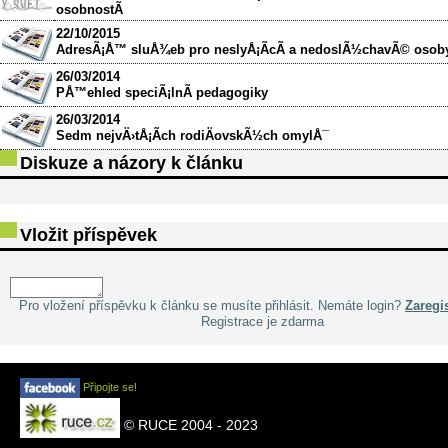
osobnostÃ­
22/10/2015
AdresÃ¡Å™ sluÅ¾eb pro neslyÅ¡Ã­cÃ­ a nedoslÃ½chavÃ© osob
26/03/2014
PÅ™ehled speciÃ¡lnÃ­ pedagogiky
26/03/2014
Sedm nejvÄ›tÅ¡Ã­ch rodiÄovskÃ½ch omylÅ¯
Diskuze a názory k článku
Vložit příspěvek
Pro vložení příspěvku k článku se musíte přihlásit. Nemáte login?
Zaregis
Registrace je zdarma
Připojte se!
© RUCE 2004 - 2023