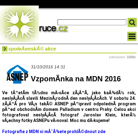
spoleÄenskÃ© akce
zobrazeno:
3268x
31/10/2016 14:31
VzpomÃ­nka na MDN 2016
Ve tÅ™etÃ­m tÃ½dnu mÄ›sÃ­ce zÃ¡Å™Ã­, jako kaÅ¾dÃ½ rok,
neslyÅ¡Ã­cÃ­ slavili MezinÃ¡rodnÃ­ den neslyÅ¡Ã­cÃ­ch. V sobotu 24.
zÃ¡Å™Ã­ pro VÃ¡s takÃ© ASNEP pÅ™ipravil odpolednÃ­ program
pÅ™ed obchodnÃ­m domem Palladium v centru Prahy. Celou akci
fotografoval neslyÅ¡Ã­cÃ­ fotograf Jaroslav Klein, kterÃ½
vÅ¡echny fotky ASNEPu vÄ›noval. Moc mu dÄ›kujeme!
Fotografie z MDN si mÅ¯Å¾ete prohlÃ©dnout zde