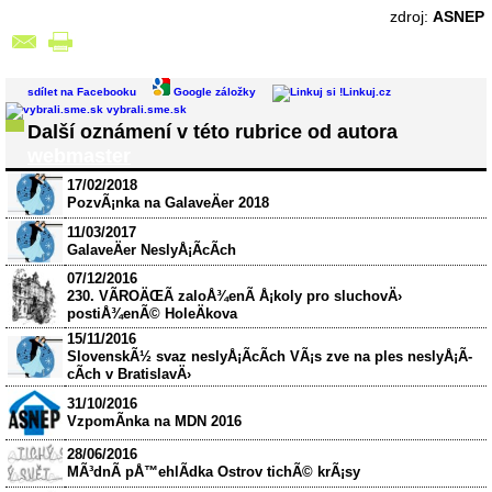
zdroj:
ASNEP
sdílet na Facebooku
Google záložky
Linkuj.cz
vybrali.sme.sk
Další oznámení v této rubrice od autora
webmaster
17/02/2018
PozvÃ¡nka na GalaveÄer 2018
11/03/2017
GalaveÄer NeslyÅ¡Ã­cÃ­ch
07/12/2016
230. VÃROÄŒÃ zaloÅ¾enÃ­ Å¡koly pro sluchovÄ›
postiÅ¾enÃ© HoleÄkova
15/11/2016
SlovenskÃ½ svaz neslyÅ¡Ã­cÃ­ch VÃ¡s zve na ples neslyÅ¡Ã­
cÃ­ch v BratislavÄ›
31/10/2016
VzpomÃ­nka na MDN 2016
28/06/2016
MÃ³dnÃ­ pÅ™ehlÃ­dka Ostrov tichÃ© krÃ¡sy