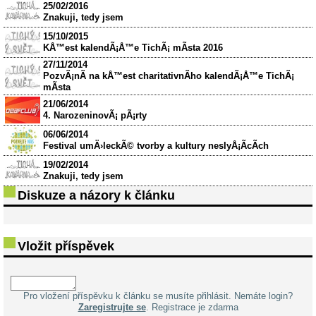
25/02/2016
Znakuji, tedy jsem
15/10/2015
KÅ™est kalendÃ¡Å™e TichÃ¡ mÃ­sta 2016
27/11/2014
PozvÃ¡nÃ­ na kÅ™est charitativnÃ­ho kalendÃ¡Å™e TichÃ¡
mÃ­sta
21/06/2014
4. NarozeninovÃ¡ pÃ¡rty
06/06/2014
Festival umÄ›leckÃ© tvorby a kultury neslyÅ¡Ã­cÃ­ch
19/02/2014
Znakuji, tedy jsem
Diskuze a názory k článku
Vložit příspěvek
Pro vložení příspěvku k článku se musíte přihlásit. Nemáte login?
Zaregistrujte se
. Registrace je zdarma