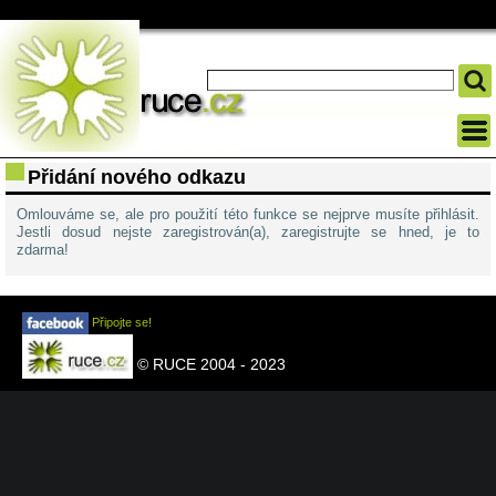
Přidání nového odkazu
Omlouváme se, ale pro použití této funkce se nejprve musíte přihlásit.
Jestli dosud nejste zaregistrován(a), zaregistrujte se hned, je to
zdarma!
Připojte se!
© RUCE 2004 - 2023