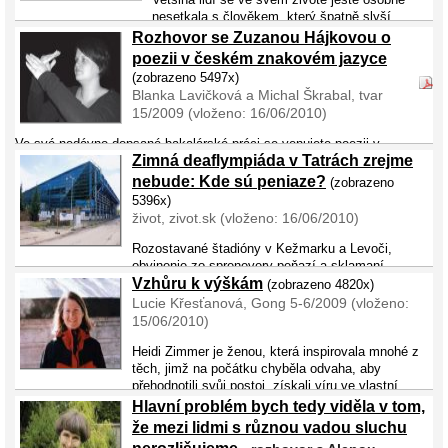
nesetkala s člověkem, který špatně slyší
nebo neslyší vůbec. Při setkání s někým takovým si můžeme
Rozhovor se Zuzanou Hájkovou o
připadat jako turisté, kteří si před cestou do neznámých míst
poezii v českém znakovém jazyce
zapomněli ...
(zobrazeno 5497x)
Blanka Lavičková a Michal Škrabal, tvar
15/2009 (vloženo: 16/06/2010)
Ve své nedávno dopsané bakalárské práci se venujete poezii v
Zimná deaflympiáda v Tatrách zrejme
ceském znakovém jazyce. V cem se podobá poezii v psaném
jazyce a v cem se od ní liší? Ty rozdíly jsou pochopitelne obrovské,
nebude: Kde sú peniaze?
(zobrazeno
nicméne ve své práci jsem došla k záver ...
5396x)
život, zivot.sk (vloženo: 16/06/2010)
Rozostavané štadióny v Kežmarku a Levoči,
obvinenie zo sprenevery peňazí a sklamaní
športovci, ktorí chceli doma reprezentovať Slovensko. Keď sa hovorí o
Vzhůru k výškám
(zobrazeno 4820x)
deaflympiáde, väčšina z nás ani nezbystrí pozornosť. Mnohým toto
Lucie Křesťanová, Gong 5-6/2009 (vloženo:
slovo n ...
15/06/2010)
Heidi Zimmer je ženou, která inspirovala mnohé z
těch, jimž na počátku chyběla odvaha, aby
přehodnotili svůj postoj, získali víru ve vlastní
schopnosti a uspěli. Pokud člověk ví, co chce, pak je podle Heidi
Hlavní problém bych tedy viděla v tom,
dostatečně vybaven ...
že mezi lidmi s různou vadou sluchu