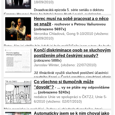
18/09/2010)
Dvaadvacátá epizoda 5. série seriálu o doktoru
Gregoru Housovi (hraje ho britský herec Hugh Laurie), svérázném
Herec musí na sobě pracovat a o něco
vedoucím diagnostického oddělení Princetonské nemocnice, nás
zavádí mezi neslyšící. Hlavním pacientem doktora House je ...
se snažit
- rozhovor s Petrou Vaňurovou
(zobrazeno 5697x)
Veronika Chladová, Gong 9-10/2010 (vloženo:
05/09/2010)
Petro, čím jsi chtěla být, když jsi byla malá? Snila jsem o tom, že budu
Končí diskriminace osob se sluchovým
zpívat v opeře jako zpěvačka. Později jsem chtěla být vychovatelkou,
protože se ráda starám o děti. I když dnes je to spíš prostřednictvím
postižením před českými soudy?
divadla. ...
(zobrazeno 5888x)
Jaroslav Winter, (vloženo: 22/07/2010)
Již třináctkrát využili sluchově postižení účastníci
soudního řízení v České republice simultánní přepis
mluvené řeči, který jim zajistila Česká unie neslyšících. Zatímco dříve
Co všechno si tlumočník může
lidé se sluchovým postižením nekomuni ...
"dovolit"?
- ... vy se ptáte my odpovídáme
... (zobrazeno 5243x)
redakce Unie ve spolupráci s ČKTZJ, Unie 5-
6/2010 (vloženo: 02/07/2010)
Moje maminka je neslyšící. Jednou si objednala tlumočníka, který
Automaticky jsem se k nim choval jako
přišel k ní domů, neboť potřebovala tlumočit záležitost ohledně svého