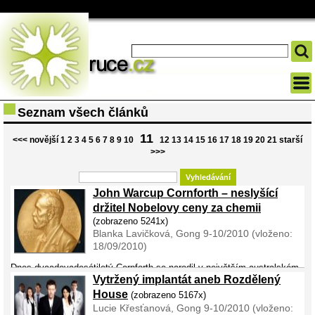
Seznam všech článků
11
<<< novější
1
2
3
4
5
6
7
8
9
10
12
13
14
15
16
17
18
19
20
21
starší
>>>
John Warcup Cornforth – neslyšící
držitel Nobelovy ceny za chemii
(zobrazeno 5241x)
Blanka Lavičková, Gong 9-10/2010 (vloženo:
18/09/2010)
Dnes dvaadevadesátiletý Cornforth se narodil v největším australském
Vytržený implantát aneb Rozdělený
městě Sydney. Jeho otec byl Angličan, matka byla dcerou německého
duchovního, který se v Austrálii usadil už v roce 1832. John měl tři
House
(zobrazeno 5167x)
sourozence. Část dětství ...
Lucie Křesťanová, Gong 9-10/2010 (vloženo: