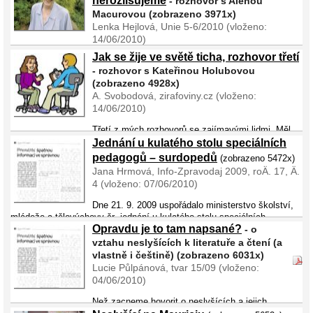
nerozlišujeme
- rozhovor s Alenou
Macurovou (zobrazeno 3971x)
Lenka Hejlová, Unie 5-6/2010 (vloženo:
14/06/2010)
Jak se žije ve světě ticha, rozhovor třetí
S ohledem na bouřlivé reakce neslyšících na úvodník prezidenta ČUN
- rozhovor s Kateřinou Holubovou
pana Ladislava Bojara v UNII 3–4/2010 jsme se rozhodli oslovit vpravdě
(zobrazeno 4928x)
osobnost dle našeho názoru nestrannou, nezaujatou, s neutrálním
A. Svobodová, zirafoviny.cz (vloženo:
pohledem na tuto situaci, avšak ...
14/06/2010)
Třetí z mých rozhovorů se zajímavými lidmi. Měl
být již vlastně čtvrtý, ale ta, se kterou jsem si povídala minule, mi ještě
Jednání u kulatého stolu speciálních
nedala souhlas a tak jej nemohu publikovat. Je to již přes půl roku,
pedagogů – surdopedů
(zobrazeno 5472x)
takže jej asi nedostanu. Ve všech p� ...
Jana Hrmová, Info-Zpravodaj 2009, roÄ. 17, Ä.
4 (vloženo: 07/06/2010)
Dne 21. 9. 2009 uspořádalo ministerstvo školství,
mládeže a tělovýchovy čr „jednání u kulatého stolu speciálních
Opravdu je to tam napsané?
pedagogů – surdopedů“. V následujícím článku přinášíme
- o
nejzajímavější informace, které ...
vztahu neslyšících k literatuře a čtení (a
vlastně i češtině) (zobrazeno 6031x)
Lucie Půlpánová, tvar 15/09 (vloženo:
04/06/2010)
Než zacneme hovorit o neslyšících a jejich