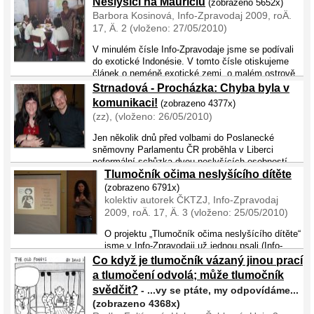
prístupu k literature, zopakujme si neco o funkci písemnictví
Neslyšící na Mauriciu
(zobrazeno 5652x)
samého – snad je to na stránkách literárního casopisu ponekud
Barbora Kosinová, Info-Zpravodaj 2009, roÄ.
troufalé, ale specificnost spolecenského postavení neslyšíc ...
17, Ä. 2 (vloženo: 27/05/2010)
V minulém čísle Info-Zpravodaje jsme se podívali
do exotické Indonésie. V tomto čísle otiskujeme
článek o neméně exotické zemi, o malém ostrově
Mauricius, který se nachází uprostřed Indického oceánu. Tam se v ...
Strnadová - Procházka: Chyba byla v
komunikaci!
(zobrazeno 4377x)
(zz), (vloženo: 26/05/2010)
Jen několik dnů před volbami do Poslanecké
sněmovny Parlamentu ČR proběhla v Liberci
neformální schůzka dvou neslyšících osobností.
V neobvyklém, lehce industriálním prostředí restaurace La Fabrika, se
Tlumočník očima neslyšícího dítěte
na neformální sch ...
(zobrazeno 6791x)
kolektiv autorek ČKTZJ, Info-Zpravodaj
2009, roÄ. 17, Ä. 3 (vloženo: 25/05/2010)
O projektu „Tlumočník očima neslyšícího dítěte“
jsme v Info-Zpravodaji už jednou psali (Info-
Zpravodaj 4/2003). Protože jde však o téma pro neslyšící děti hodně
Co když je tlumočník vázaný jinou prací
důležité, rádi o projektu napíšeme ještě jed ...
a tlumočení odvolá; může tlumočník
svědčit?
- ...vy se ptáte, my odpovídáme...
(zobrazeno 4368x)