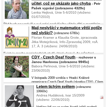
bytu v domě, ve kterém bydlí. Po skončení jednání poprosila maminka
učitel, což se ukázalo jako chyba
- Petr
tlumočníka, zda by mo ...
Pašek vypráví (zobrazeno 4329x)
Lenka Hejlová, Unie 5-6/2010 (vloženo:
01/07/2010)
Rád bych povyprávěl o své práci neslyšícího učitele dětí s mentálním
Mají neslyšící v matematice větší potíže
postižením v Berouně. K této práci jsem se dostal přes neslyšícího
kamaráda, který tady pracoval dva roky. Předtím jsem již měl
než slyšící?
(zobrazeno 6780x)
zkušenosti s dětmi s t� ...
Florian Kramer a Klaudia Grote, zpracovala
Jitka Motejzíková, Info-Zpravodaj 2009, roÄ.
17, Ä. 3 (vloženo: 24/06/2010)
Existuje mnoho mezinárodních studií, které ukazují, že průměrné
CDY - Czech Deaf Youth
- rozhovor s
matematické dovednosti lidí se sluchovým postižením (tj. neslyšících a
nedoslýchavých lidí) jsou horší než matematické dovednosti slyšících
Janou Havlovou (zobrazeno 9945x)
lidí. Rádi bychom ...
Babora Peřinová, Unie 5-6/2010 (vloženo:
23/06/2010)
V listopadu 2009 vznikla v Hradci Králové
organizace Czech Deaf Youth (zkratka CDY). Cílem
této organizace je sdružovat neslyšící děti a mládež ve věku devět až
Letem tichým světem
(zobrazeno
35 let a zajistit jim všestranný kulturní a vzdělanostní rozvoj, spolu ...
10660x)
Andrea Hudáková, tvar 15/2009
(vloženo: 22/06/2010)
Vetšina lidí se ve svém životě ještě osobně