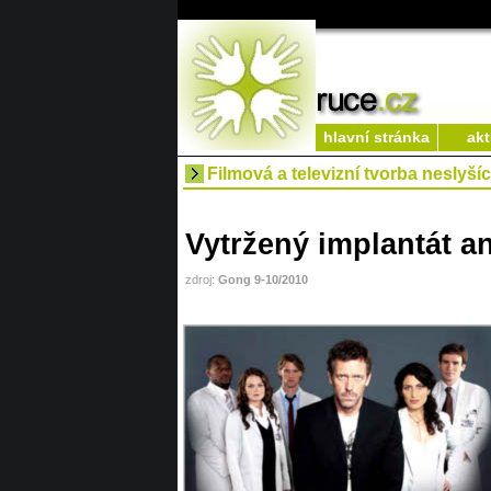
hlavní stránka
akt
Filmová a televizní tvorba neslyší
Vytržený implantát 
zdroj:
Gong 9-10/2010