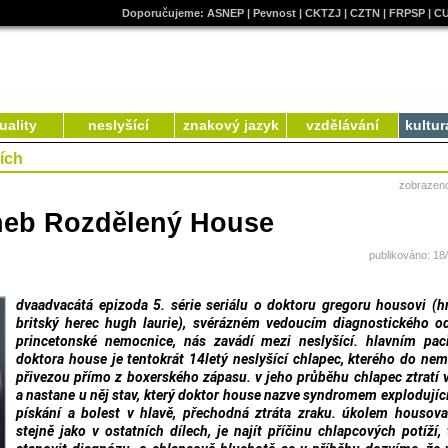
Doporučujeme:
ASNEP
|
Pevnost
|
CKTZJ
|
CZTN
|
FRPSP
|
C
uality
neslyšící
znakový jazyk
vzdělávání
kultur
cích
zobrazen
aneb Rozdělený House
publikováno: 18
dvaadvacátá epizoda 5. série seriálu o doktoru gregoru housovi (h
britský herec hugh laurie), svérázném vedoucím diagnostického o
princetonské nemocnice, nás zavádí mezi neslyšící. hlavním pac
doktora house je tentokrát 14letý neslyšící chlapec, kterého do ne
přivezou přímo z boxerského zápasu. v jeho průběhu chlapec ztratí
a nastane u něj stav, který doktor house nazve syndromem explodující
pískání a bolest v hlavě, přechodná ztráta zraku. úkolem housov
stejně jako v ostatních dílech, je najít příčinu chlapcových potíží,