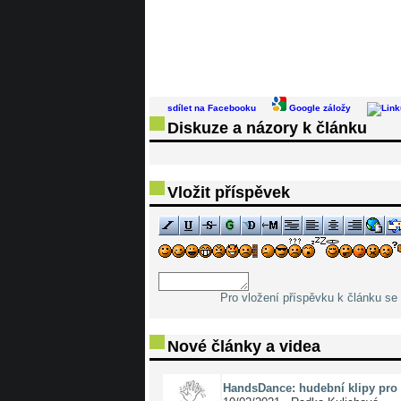
sdílet na Facebooku
Google záložy
Diskuze a názory k článku
Vložit příspěvek
Pro vložení příspěvku k článku se 
Nové články a videa
HandsDance: hudební klipy pro 