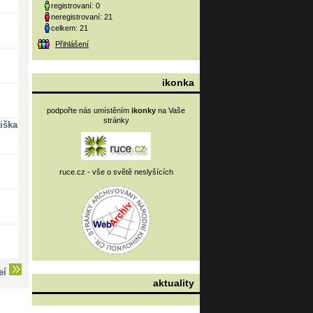
registrovaní: 0
neregistrovaní: 21
celkem: 21
Přihlášení
ikonka
podpořte nás umístěním
ikonky
na Vaše
stránky
iška
ruce.cz - vše o světě neslyšících
deí
aktuality