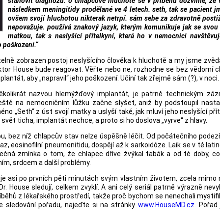
stanovit diagnózu. o chlapcově hluchotě se v příběhu dozvíme, že 
následkem meningitidy prodělané ve 4 letech. seth, tak se pacient j
ovšem svojí hluchotou nikterak netrpí. sám sebe za zdravotně post
nepovažuje. používá znakový jazyk, kterým komunikuje jak se svou 
matkou, tak s neslyšící přítelkyní, která ho v nemocnici navštěvuj
to poškození.“
telně zobrazen postoj neslyšícího člověka k hluchotě a my jsme zvěda
oktor House bude reagovat. Věřte nebo ne, rozhodne se bez vědomí 
lantát, aby „napravil“ jeho poškození. Učiní tak zřejmě sám (?), v noci.
několikrát nazvou hlemýžďový implantát, je patrně technickým záz
eště na nemocničním lůžku začne slyšet, aniž by podstoupil nasta
o „Seth“ z úst svojí matky a uslyší také, jak mluví jeho neslyšící pří
j svět ticha, implantát nechce, a proto si ho doslova „vyrve“ z hlavy.
, bez níž chlapcův stav nelze úspěšně léčit. Od počátečního podez
z, eosinofilní pneumonitidu, dospějí až k sarkoidóze. Laik se v té latině
rečná zmínka o tom, že chlapec dříve žvýkal tabák a od té doby, co
ním, srdcem a další problémy.
 žije asi po prvních pěti minutách svým vlastním životem, zcela mimo r
í Dr. House sledují, celkem zvyklí. A ani celý seriál patrně výrazně nev
íběhů z lékařského prostředí, takže proč bychom se nenechali mystif
e sledování pořadu, najeďte si na stránky
www.HouseMD.cz
. Pořad