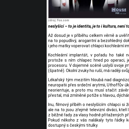
zdroj: Fox.com
neslyšící – to je identita, je to i kultura, není 
Až dosud je v příběhu celkem věrně a uvěři
na to popudlivý, arogantní a bezohledný d
i jeho matky voperovat chlapci kochleární imp
Kochleární implantát, v pořadu ho také 
protože s ním chlapec hned po operaci, j
procesoru. V dojemné scéně uslyší svoje jmén
(špatně). Okolní zvuky ho ruší, má raději svů
Lékařský tým mezitím hloubá nad diagnózou
neuropatii přes srdeční arytmii, Uthoffův úka
neorientuje, a proto mu musí stačit závě
přestal, má zmíněné potíže s hlavou, dýchá
Inu, filmový příběh o neslyšícím chlapci si
ale na to jsou zřejmě televizní diváci, kteř
z běžné řady za vlasy hodně přitažených př
Pokud někoho z vás nalákaly tyto řádky k
dostupný s českými titulky.