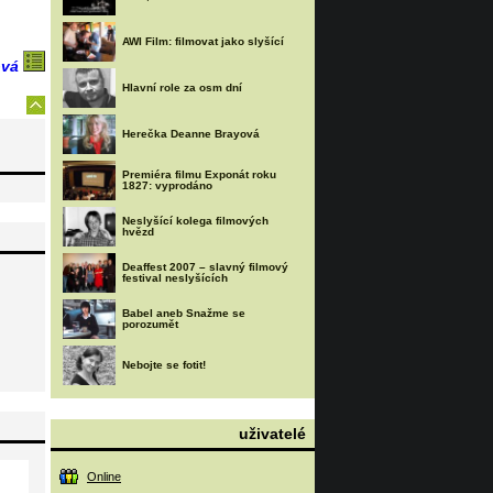
AWI Film: filmovat jako slyšící
ová
Hlavní role za osm dní
Herečka Deanne Brayová
Premiéra filmu Exponát roku
1827: vyprodáno
Neslyšící kolega filmových
hvězd
Deaffest 2007 – slavný filmový
festival neslyšících
Babel aneb Snažme se
porozumět
Nebojte se fotit!
uživatelé
Online