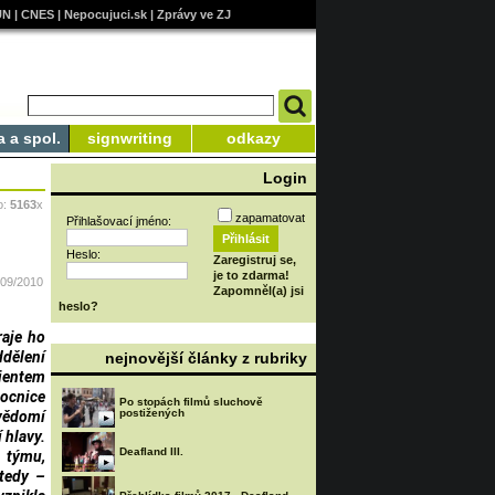
UN
|
CNES
|
Nepocujuci.sk
|
Zprávy ve ZJ
a a spol.
signwriting
odkazy
Login
o:
5163
x
zapamatovat
Přihlašovací jméno:
Heslo:
Zaregistruj se,
je to zdarma!
/09/2010
Zapomněl(a) jsi
heslo?
raje ho
ddělení
nejnovější články z rubriky
ientem
mocnice
Po stopách filmů sluchově
postižených
 vědomí
 hlavy.
Deafland III.
a týmu,
 tedy –