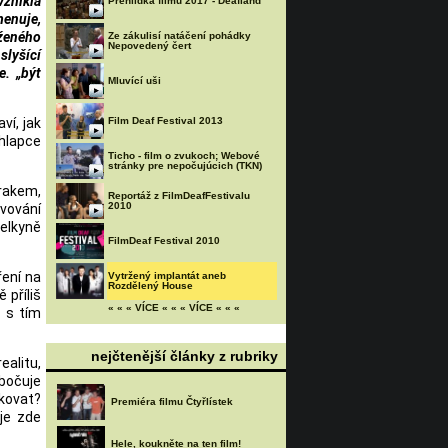
vznikla
Přehlídka filmů 2017 - Deafland
menuje,
iženého
Ze zákulisí natáčení pohádky
Nepovedený čert
slyšící
e. „být
Mluvící uši
ví, jak
Film Deaf Festival 2013
chlapce
Ticho - film o zvukoch; Webové
stránky pre nepočujúcich (TKN)
rakem,
Reportáž z FilmDeafFestivalu
2010
vování
telkyně
FilmDeaf Festival 2010
ření na
Vytržený implantát aneb
Rozdělený House
 příliš
« « « VÍCE « « « VÍCE « « «
 s tím
nejčtenější články z rubriky
ealitu,
ybočuje
ikovat?
Premiéra filmu Čtyřlístek
 je zde
Hele, koukněte na ten film!