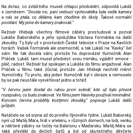
Na dotaz, co zvláštního museli chlapci předvádět, odpovídá Lukáš
s úsměvem: "
Docela nic, paní vedoucí vychovatelka byla vedle kamery
a nás se ptala, co děláme, kam chodíme do školy. Takové normální
povídání. My jsme do kamery znakovali.
"
Režisér Hřebejk všechny filmové záběry prostudoval a pozval
Lukáše Baborského a jeho spolužáka Václava Formánka na další
zkoušky. Ty byly už v prostorách České televize v Praze na Kavčích
horách. Vašek Formánek ale onemocněl, a tak Lukáš na "Kavky" šel
sám. Ne tak docela sám, protože ho doprovázel tlumočník Alan
Ptáček. Lukáš tam musel předvést svou mimiku, vyjádřit emoce -
pláč, radost. Režisér byl spokojen a Lukáše do filmu angažoval. Alan
Ptáček u filmu také zůstal, protože Jan Hřebejk nechtěl měnit
tlumočníky. To proto, aby jeden tlumočník byl v obraze a nemuselo
by se pak neustále vysvětlovat jedno a totéž.
"
V červnu jsem dostal do rukou první scénář, kde už bylo přesně
rozepsáno, co budu znakovat. Ve filmu jsem hlasivky používal minimálně.
Koncem června proběhly kostýmní zkoušky,
" popisuje Lukáš další
průběh.
Natáčelo se od srpna až do prvního říjnového týdne. Lukáš Baborský,
nyní už Matěj Mára, hrál v ateliéru, v různých domech, na lodi, venku
a některé záběry se točily na Balatonu v Maďarsku. Matěj Mára se
také převlékl do dívčích šatů a byl od skutečného děvčete