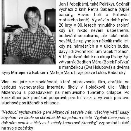
Jan Hřebejk (mj. také Pelíšky). Scénář
vychází z knih Petra Šabacha (Opilé
banány, Hovno hoří a Putování
mořského koně). Vypráví o době před
20 lety, v 80. letech minulého století,
kdy už nikdo nevěřil úspěšnému
budování socialismu, ale také nikdo
nevěřil, že uplyne jen několik málo let,
kdy na náměstích a v ulicích budou
davy lidí zvonit klíči umíráček "totáči".
V té podivné době na okraji Prahy žije
výtvarník Bedřich Mára (Bolek Polívka)
s manželkou (Eva Holubová) a dvěma
syny Matějem a Bobšem. Matěje Máru hraje právě Lukáš Baborský.
Vloni na jaře se společnost, která připravovala film, obrátila na
vedoucí vychovatelku internátu školy v Holečkově ulici Miluši
Mizerovou s požadavkem na nemluvícího 15letého chlapce. Po
konzultaci pak poněkud poupravili prvotní verzi a vytvořili postavu
sluchově postiženého chlapce.
"
Vedoucí vychovatelka paní Mizerová sezvala nás, všechny větší kluky,
abychom ve škole se shromáždili na jednom místě. Vyplnili naše jména,
dali nám cedule s čísly a už začaly kamerové zkoušky,
" vzpomíná Lukáš
na svoje začátky.