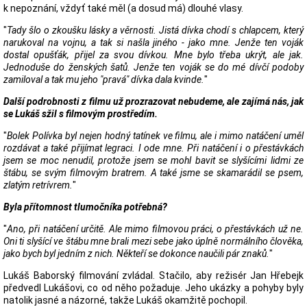
k nepoznání, vždyť také měl (a dosud má) dlouhé vlasy.
"
Tady šlo o zkoušku lásky a věrnosti. Jistá dívka chodí s chlapcem, který
narukoval na vojnu, a tak si našla jiného - jako mne. Jenže ten voják
dostal opušťák, přijel za svou dívkou. Mne bylo třeba ukrýt, ale jak.
Jednoduše do ženských šatů. Jenže ten voják se do mé dívčí podoby
zamiloval a tak mu jeho "pravá" dívka dala kvinde.
"
Další podrobnosti z filmu už prozrazovat nebudeme, ale zajímá nás, jak
se Lukáš sžil s filmovým prostředím.
"
Bolek Polívka byl nejen hodný tatínek ve filmu, ale i mimo natáčení uměl
rozdávat a také přijímat legraci. I ode mne. Při natáčení i o přestávkách
jsem se moc nenudil, protože jsem se mohl bavit se slyšícími lidmi ze
štábu, se svým filmovým bratrem. A také jsme se skamarádil se psem,
zlatým retrívrem.
"
Byla přítomnost tlumočníka potřebná?
"
Ano, při natáčení určitě. Ale mimo filmovou práci, o přestávkách už ne.
Oni ti slyšící ve štábu mne brali mezi sebe jako úplně normálního člověka,
jako bych byl jedním z nich. Někteří se dokonce naučili pár znaků.
"
Lukáš Baborský filmování zvládal. Stačilo, aby režisér Jan Hřebejk
předvedl Lukášovi, co od něho požaduje. Jeho ukázky a pohyby byly
natolik jasné a názorné, takže Lukáš okamžitě pochopil.