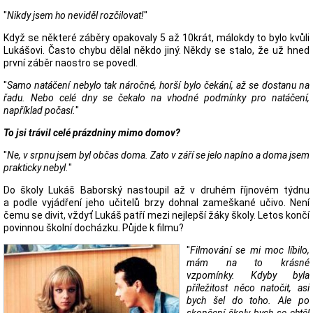
"
Nikdy jsem ho neviděl rozčilovat!
"
Když se některé záběry opakovaly 5 až 10krát, málokdy to bylo kvůli
Lukášovi. Často chybu dělal někdo jiný. Někdy se stalo, že už hned
první záběr naostro se povedl.
"
Samo natáčení nebylo tak náročné, horší bylo čekání, až se dostanu na
řadu. Nebo celé dny se čekalo na vhodné podmínky pro natáčení,
například počasí.
"
To jsi trávil celé prázdniny mimo domov?
"
Ne, v srpnu jsem byl občas doma. Zato v září se jelo naplno a doma jsem
prakticky nebyl.
"
Do školy Lukáš Baborský nastoupil až v druhém říjnovém týdnu
a podle vyjádření jeho učitelů brzy dohnal zameškané učivo. Není
čemu se divit, vždyť Lukáš patří mezi nejlepší žáky školy. Letos končí
povinnou školní docházku. Půjde k filmu?
"
Filmování se mi moc líbilo,
mám na to krásné
vzpomínky. Kdyby byla
příležitost něco natočit, asi
bych šel do toho. Ale po